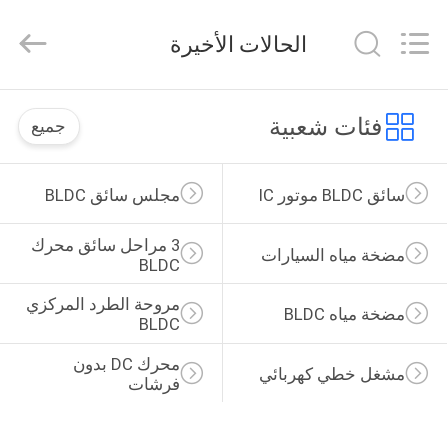
Bextreme
Shell
Motor
الحالات الأخيرة
Technology
Co.,Ltd.
All
Rights
منزل
Reserved.
فئات شعبية
جميع
المنتجات
سائق BLDC موتور IC
مجلس سائق BLDC
أشرطة
3 مراحل سائق محرك 
مضخة مياه السيارات
فيديو
BLDC
مروحة الطرد المركزي 
مضخة مياه BLDC
BLDC
حول
بنا
محرك DC بدون 
مشغل خطي كهربائي
فرشات
جولة