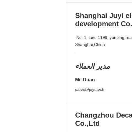
Shanghai Juyi el
development Co.
No. 1, lane 1199, yunping road, jiading district, 
Shanghai,China
مدير العملاء
Mr. Duan
sales@juyi.tech
Changzhou Deca
Co.,Ltd