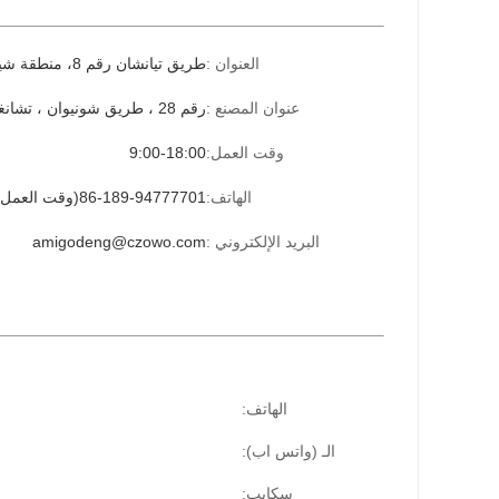
العنوان :
طريق تيانشان رقم 8، منطقة شينبي، تشانغتشو، جيانغسو، الصين.
عنوان المصنع :
رقم 28 ، طريق شونيوان ، تشانغتشو ، جيانغسو ، الصين.
وقت العمل:
9:00-18:00
الهاتف:
86-189-94777701(وقت العمل)
البريد الإلكتروني :
amigodeng@czowo.com
الهاتف:
الـ (واتس اب):
سكايب: