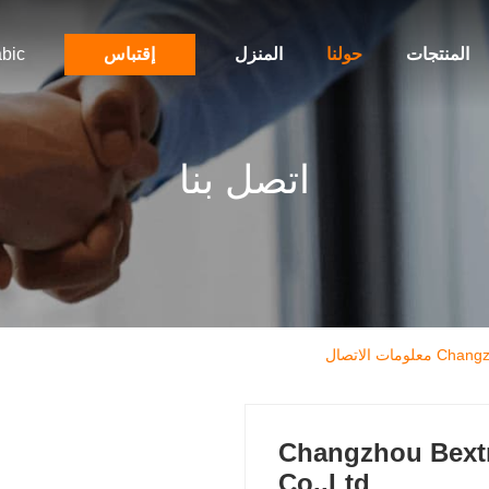
المنتجات
حولنا
المنزل
إقتباس
bic
اتصل بنا
ت الاتصال
Changzhou Bextr
Co.,Ltd