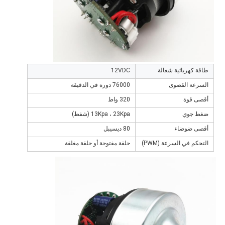
طاقة كهربائية شغالة
12VDC
السرعة القصوى
76000 دورة في الدقيقة
أقصى قوة
320 واط
ضغط جوي
13Kpa ، 23Kpa (شفط)
أقصى ضوضاء
80 ديسيبل
التحكم في السرعة (PWM)
حلقة مفتوحة أو حلقة مغلقة