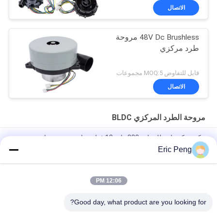
الاتصال
48V Dc Brushless مروحة
طرد مركزي
قابل للتفاوض MOQ:5 مجموعات
الاتصال
مروحة الطرد المركزي BLDC
مكنسة كهربائية للسيارة 320 وات 12 فولت تيار مستمر منفاخ بدون
فرش
Eric Peng
آلة الضغط العالي Cpap 28cfm 24v Dc Brushless منفاخ
12:06 PM
6.8kpa 24v 300lpm BLDC مروحة الطرد المركزي لمعدات تبريد
مضخة الهواء
Good day, what product are you looking for?