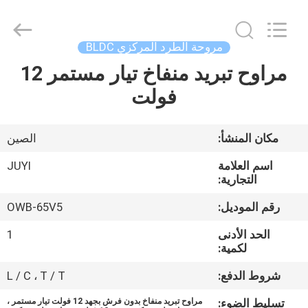
Bextreme
Shell
Motor
Technology
Co.,Ltd.
مروحة الطرد المركزي BLDC
All
Rights
مراوح تبريد منفاخ تيار مستمر 12
منزل
Reserved.
فولت
المنتجات
مكان المنشأ:
الصين
أشرطة
اسم العلامة
JUYI
فيديو
التجارية:
رقم الموديل:
OWB-65V5
حول
الحد الأدنى
1
بنا
لكمية:
شروط الدفع:
L / C ، T / T
جولة
تسليط الضوء:
مراوح تبريد منفاخ بدون فرش بجهد 12 فولت تيار مستمر ،