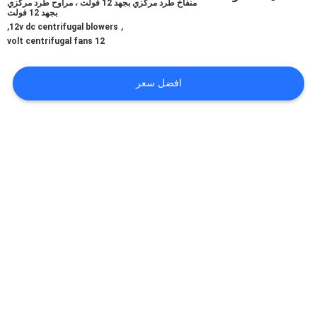
منفاخ طرد مركزي بجهد 12 فولت ، مراوح طرد مركزي
في
بجهد 12 فولت
,
,
12v dc centrifugal blowers
المعمل
12 volt centrifugal fans
ضبط
افضل سعر
الجودة
اتصل
بنا
أخبار
جميع
القضايا