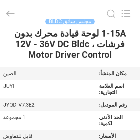
Bextreme
Shell
Motor
Technology
Co.,Ltd.
مجلس سائق BLDC
All
Rights
1-15A لوحة قيادة محرك بدون
منزل
Reserved.
فرشات ، 12V - 36V DC Bldc
المنتجات
Motor Driver Control
أشرطة
مكان المنشأ:
الصين
فيديو
اسم العلامة
JUYI
التجارية:
حول
رقم الموديل:
JYQD-V7.3E2
بنا
الحد الأدنى
1 مجموعة
لكمية:
جولة
الأسعار:
قابل للتفاوض