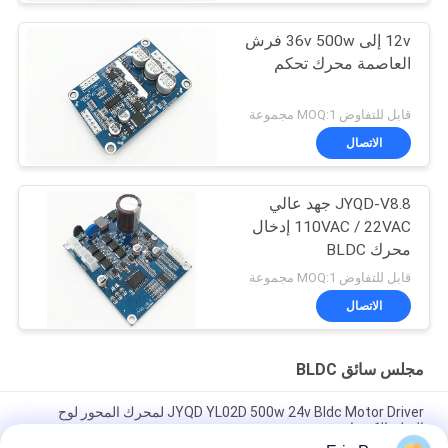
12v إلى 36v 500w فرش
العاصمة محرك تحكم
قابل للتفاوض MOQ:1 مجموعة
الاتصال
JYQD-V8.8 جهد عالي
110VAC / 22VAC إدخال
محرك BLDC
قابل للتفاوض MOQ:1 مجموعة
الاتصال
مجلس سائق BLDC
JYQD YL02D 500w 24v Bldc Motor Driver لمحرك المحور لوح
التزلج الكهربائي