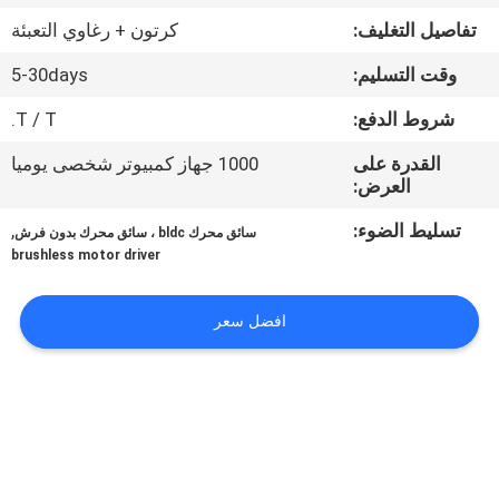
في
تفاصيل التغليف:
كرتون + رغاوي التعبئة
المعمل
وقت التسليم:
5-30days
ضبط
شروط الدفع:
T / T.
الجودة
القدرة على
1000 جهاز كمبيوتر شخصى يوميا
العرض:
اتصل
تسليط الضوء:
,
سائق محرك bldc ، سائق محرك بدون فرش
brushless motor driver
بنا
افضل سعر
أخبار
جميع
القضايا