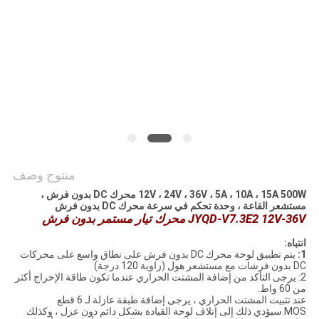
طلب
اقتباس
خريطة
الموقع
سياسة
منتوج وصف
الخصوصية
12V ، 24V ، 36V ، 5A ، 10A ، 15A 500W محرك DC بدون فرش ،
مستشعر القاعة ، وحدة تحكم في سرعة محرك DC بدون فرش
JYQD-V7.3E2 12V-36V محرك تيار مستمر بدون فرش
انتباه:
1:
يتم تطبيق لوحة محرك DC بدون فرش على نطاق واسع على محركات
DC بدون فرشات مع مستشعر هول (زاوية 120 درجة)
2: يرجى التأكد من إضافة المشتت الحراري عندما تكون طاقة الإخراج أكثر
من 60 واط.
عند تثبيت المشتت الحراري ، يرجى إضافة طبقة عازلة لـ 6 قطع
MOS.سيؤدي ذلك إلى إتلاف لوحة القيادة بشكل دائم دون عزل ، وكذلك