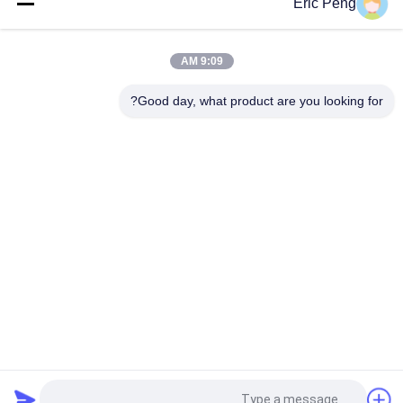
Eric Peng
مستشعر القاعة 110 فولت 220 فولت 12 فولت 24 فولت فرش تحكم
بمحرك تيار مستمر Pwm
9:09 AM
JYQD - V7.5E 36 إلى 72VDC ثلاث مراحل Mosfet Motor BLDC
لوحة القيادة
Good day, what product are you looking for?
فئات شعبية
جميع
سائق BLDC موتور IC
مجلس سائق BLDC
3 مراحل سائق محرك 
مضخة مياه السيارات
BLDC
مروحة الطرد المركزي 
مضخة مياه BLDC
BLDC
محرك DC بدون 
مشغل خطي كهربائي
فرشات