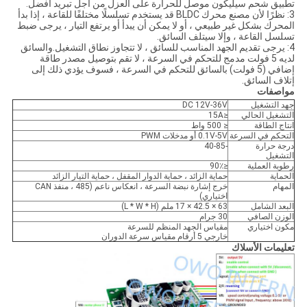
تطبيق شحم سيليكون موصل للحرارة على العزل من أجل تبريد أفضل.
3: نظرًا لأن مصنع محرك BLDC قد يستخدم تسلسلًا مختلفًا للقاعة ، إذا بدأ
المحرك بشكل غير طبيعي ، أو لا يمكن أن يبدأ أو يرتفع التيار ، يرجى ضبط
تسلسل القاعة ، وإلا سيتلف السائق.
4: يرجى تقديم الجهد المناسب للسائق ، لا تتجاوز نطاق التشغيل.والسائق
لديه 5 فولت مدمج للتحكم في السرعة ، لا تقم بتوصيل مصدر طاقة
إضافي (5 فولت) بالسائق للتحكم في السرعة ، فسوف يؤدي ذلك إلى
إتلاف السائق.
مواصفات
جهد التشغيل
DC 12V-36V
التشغيل الحالي
≤15A
انتاج الطاقة
≤ 500 واط
التحكم في السرعة
0.1V-5V أو مدخلات PWM
درجة حرارة
-40-85
التشغيل
رطوبة العملية
≤90٪
الحماية
حماية الزائد ، حماية الدوار المقفل ، حماية التيار الزائد
المهام
خرج إشارة نبضة السرعة ، انعكاس ناعم (485 ، منفذ CAN
اختياري)
البعد الشامل
63 × 42.5 × 17 ملم (L * W * H)
الوزن الصافي
30 جرام
مكون اختياري
مقياس الجهد المنظم للسرعة
خارجي 5 أرقام مقياس سرعة الدوران
تعليمات الأسلاك