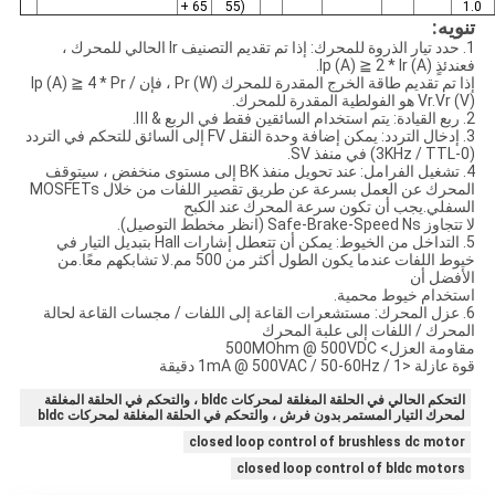
+ 65
55)
1.0
تنويه:
1. حدد تيار الذروة للمحرك: إذا تم تقديم التصنيف Ir الحالي للمحرك ،
فعندئذٍ Ip (A) ≧ 2 * Ir (A).
إذا تم تقديم طاقة الخرج المقدرة للمحرك Pr (W) ، فإن Ip (A) ≧ 4 * Pr /
Vr.Vr (V) هو الفولطية المقدرة للمحرك.
2. ربع القيادة: يتم استخدام السائقين فقط في الربع & Ⅲ.
3. إدخال التردد: يمكن إضافة وحدة النقل FV إلى السائق للتحكم في التردد
(0-3KHz / TTL) في منفذ SV.
4. تشغيل الفرامل: عند تحويل منفذ BK إلى مستوى منخفض ، سيتوقف
المحرك عن العمل بسرعة عن طريق تقصير اللفات من خلال MOSFETs
السفلي.يجب أن تكون سرعة المحرك عند الكبح
لا تتجاوز Safe-Brake-Speed ​​Ns (انظر مخطط التوصيل).
5. التداخل من الخيوط: يمكن أن تتعطل إشارات Hall بتبديل التيار في
خيوط اللفات عندما يكون الطول أكثر من 500 مم.لا تشابكهم معًا.من
الأفضل أن
استخدام خيوط محمية.
6. عزل المحرك: مستشعرات القاعة إلى اللفات / مجسات القاعة لحالة
المحرك / اللفات إلى علبة المحرك
مقاومة العزل> 500MOhm @ 500VDC
قوة عازلة <1mA @ 500VAC / 50-60Hz / 1 دقيقة
التحكم الحالي في الحلقة المغلقة لمحركات bldc ، والتحكم في الحلقة المغلقة
لمحرك التيار المستمر بدون فرش ، والتحكم في الحلقة المغلقة لمحركات bldc
closed loop control of brushless dc motor
closed loop control of bldc motors