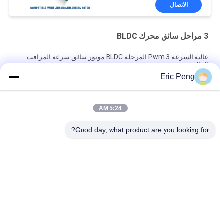
الاتصال
3 مراحل سائق محرك BLDC
عالية السرعة Pwm 3 المرحلة BLDC موتور سائق سرعة المراقب
المالي
Eric Peng
100 إلى 100000 دورة في الدقيقة 24V DC 3 Phase BLDC Motor
Driver
5:24 AM
2 رباعي عالية الحالية 12V 3 المرحلة سائق محرك BLDC مع لوحة
عرض السرعة
Good day, what product are you looking for?
فئات شعبية
جميع
سائق BLDC موتور IC
مجلس سائق BLDC
3 مراحل سائق محرك 
مضخة مياه السيارات
BLDC