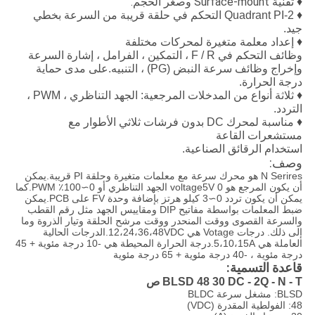
♦ تقنية Surface-mount وصغر الحجم.
♦ 2-Quadrant PI التحكم في حلقة قريبة من السرعة بخطي
جيد.
♦ إعداد معلمة متغيرة لمحركات مختلفة
وظائف التحكم في F / R ، التمكين ، الفرامل ، إشارة السرعة
وإخراج وظائف سرعة النبض (PG) ، التنبيه.على مدى حماية
درجة الحرارة.
♦ ثلاثة أنواع من المدخلات المرجعية: الجهد التناظري ، PWM ،
التردد.
♦ مناسبة لمحرك DC بدون فرشات ثلاثي الأطوار مع
مستشعرات القاعة
استخدام الرقائق الصناعية.
وصف:
N Serires هو محرك سرعة مع معلمات متغيرة وحلقة PI قريبة.يمكن
أن يكون المرجع هو 0 voltage5V الجهد التناظري أو 0∼100٪ PWM.كما
يمكن أن يكون تردد 0∼3 كيلو هرتز بإضافة وحدة FV على PCB.يمكن
ضبط المعلمات بواسطة مفاتيح DIP ومقاييس الجهد مثل رقم القطب
والسرعة القصوى ووقت المنحدر ووقت مرشح الحلقة وتيار الذروة وما
إلى ذلك. درجات Votage هي 12،24،36،48VDC.الدرجات الحالية
العاملة هي 5،10،15A.درجة الحرارة المحيطة هي -10 درجة مئوية + 45
درجة مئوية ، -40 درجة مئوية + 65 درجة مئوية
قاعدة التسمية:
BLSD 48 30 DC - 2Q - N - T ص
BLSD: مشغل سرعة BLDC
48: الفولطية المقدرة (VDC)