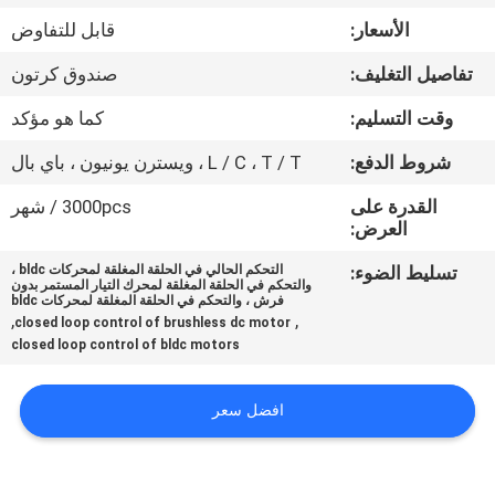
في
الأسعار:
قابل للتفاوض
المعمل
تفاصيل التغليف:
صندوق كرتون
ضبط
وقت التسليم:
كما هو مؤكد
الجودة
شروط الدفع:
L / C ، T / T ، ويسترن يونيون ، باي بال
القدرة على
3000pcs / شهر
اتصل
العرض:
بنا
تسليط الضوء:
التحكم الحالي في الحلقة المغلقة لمحركات bldc ،
والتحكم في الحلقة المغلقة لمحرك التيار المستمر بدون
فرش ، والتحكم في الحلقة المغلقة لمحركات bldc
,
,
closed loop control of brushless dc motor
أخبار
closed loop control of bldc motors
جميع
افضل سعر
القضايا