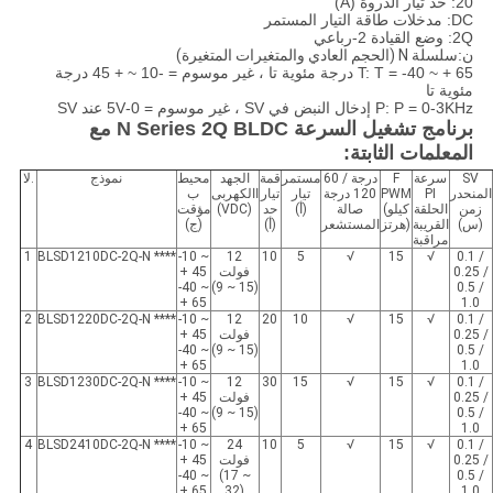
20: حد تيار الذروة (A)
DC: مدخلات طاقة التيار المستمر
2Q: وضع القيادة 2-رباعي
ن:
سلسلة N (الحجم العادي والمتغيرات المتغيرة)
T: T = -40 ~ + 65 درجة مئوية تا ، غير موسوم = -10 ~ + 45 درجة
مئوية تا
P: P = 0-3KHz إدخال النبض في SV ، غير موسوم = 0-5V عند SV
برنامج تشغيل السرعة N Series 2Q BLDC مع
المعلمات الثابتة:
SV
سرعة
F
60 درجة /
مستمر
قمة
الجهد
محيط
نموذج
لا.
المنحدر
PI
PWM
120 درجة
تيار
تيار
االكهربى
ب
زمن
الحلقة
(كيلو
صالة
(أ)
حد
(VDC)
مؤقت
(س)
القريبة
هرتز)
المستشعر
(أ)
(ج)
مراقبة
1
BLSD1210DC-2Q-N ****
-10 ~
12
10
5
√
15
√
0.1 /
0.25 /
فولت
+ 45
-40 ~
(9 ~ 15)
0.5 /
+ 65
1.0
2
BLSD1220DC-2Q-N ****
-10 ~
12
20
10
√
15
√
0.1 /
0.25 /
فولت
+ 45
-40 ~
(9 ~ 15)
0.5 /
+ 65
1.0
3
BLSD1230DC-2Q-N ****
-10 ~
12
30
15
√
15
√
0.1 /
0.25 /
فولت
+ 45
-40 ~
(9 ~ 15)
0.5 /
+ 65
1.0
4
BLSD2410DC-2Q-N ****
-10 ~
24
10
5
√
15
√
0.1 /
0.25 /
فولت
+ 45
-40 ~
(17 ~
0.5 /
+ 65
32)
1.0