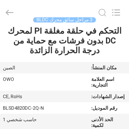
Bextreme
Shell
Motor
Technology
Co.,Ltd.
3 مراحل سائق محرك BLDC
All
Rights
التحكم في حلقة مغلقة PI لمحرك
منزل
Reserved.
DC بدون فرشات مع حماية من
المنتجات
درجة الحرارة الزائدة
أشرطة
مكان المنشأ:
الصين
فيديو
اسم العلامة
OWO
التجارية:
حول
إصدار الشهادات:
CE, RoHs
بنا
رقم الموديل:
BLSD4820DC-2Q-N
الحد الأدنى
حاسب شخصي 1
جولة
لكمية: