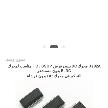
طلب
اقتباس
خريطة
الموقع
سياسة
منتوج وصف
الخصوصية
JY02A محرك DC بدون فرش IC ، SSOP ، مناسب لمحرك
BLDC بدون مستشعر
التحكم في محرك DC بدون فرشاة