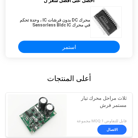
احصل على افضل سعر ل
محرك DC بدون فرشات IC ، وحدة تحكم
في محرك Sensorless Bldc IC
JY02A
استمر
أعلى المنتجات
ثلاث مراحل محرك تيار
مستمر فرش
قابل للتفاوض MOQ:1 مجموعة
الاتصال