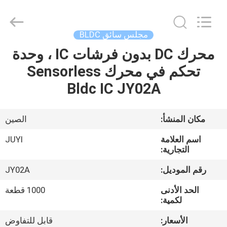
Bextreme
Shell
Motor
Technology
Co.,Ltd.
مجلس سائق BLDC
All
Rights
محرك DC بدون فرشات IC ، وحدة
منزل
Reserved.
تحكم في محرك Sensorless
المنتجات
Bldc IC JY02A
أشرطة
مكان المنشأ:
الصين
فيديو
اسم العلامة
JUYI
التجارية:
حول
رقم الموديل:
JY02A
بنا
الحد الأدنى
1000 قطعة
لكمية:
جولة
الأسعار:
قابل للتفاوض