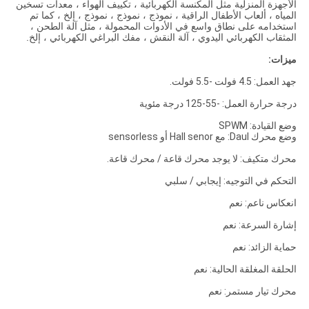
الأجهزة المنزلية مثل المكنسة الكهربائية ، تكييف الهواء ، معدات تسخين
المياه ، ألعاب الأطفال الراقية ، نموذج ، نموذج ، نموذج ، إلخ ، كما تم
استخدامه على نطاق واسع في الأدوات المحمولة ، مثل آلة الطحن ،
المثقاب الكهربائي اليدوي ، آلة النقش ، مفك البراغي الكهربائي ، إلخ.
ميزات:
جهد العمل: 4.5 فولت -5.5 فولت.
درجة حرارة العمل: -55-125 درجة مئوية
وضع القيادة: SPWM
وضع محرك Daul: مع Hall senor أو sensorless
محرك متكيف: لا يوجد محرك قاعة / محرك قاعة.
التحكم في التوجيه: إيجابي / سلبي
انعكاس ناعم: نعم
إشارة السرعة: نعم
حماية الزائد: نعم
الحلقة المغلقة الحالية: نعم
محرك تيار مستمر: نعم