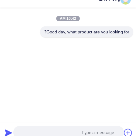
مستشعر القاعة 110 فولت 220 فولت 12 فولت 24 فولت فرش تحكم
بمحرك تيار مستمر Pwm
10:42 AM
JYQD - V7.5E 36 إلى 72VDC ثلاث مراحل Mosfet Motor BLDC
لوحة القيادة
Good day, what product are you looking for?
فئات شعبية
جميع
سائق BLDC موتور IC
مجلس سائق BLDC
3 مراحل سائق محرك 
مضخة مياه السيارات
BLDC
مروحة الطرد المركزي 
مضخة مياه BLDC
BLDC
محرك DC بدون 
مشغل خطي كهربائي
فرشات
طلب اقتباس