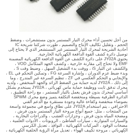
من أجل تحسين أداء محرك التيار المستمر بدون مستشعرات ، وضغط
الحجم ، وتقليل تكاليف الإنتاج والتصميم ، طورت شركتنا شريحة IC
أحادية الشريحة لمحرك التيار المستمر غير المستشعر الذي لا يحتاج إلى
توصيل دائرة كشف القوة الدافعة الكهربائية الخارجية.
يحتوي JY02A على دائرة الكشف عن القوة الدافعة الكهربائية المضمنة
EMF ولا تحتاج إلى مقارنة خارجية ، وكشف الجهد المتكامل VOD ،
والكشف عن التيار iS ، ووقت بدء التشغيل السهل ، وضبط وقت S ،
وبدء ضبط عزم الدوران ، وإشارة السرعة FG ، وتمكين التحكم في EL ،
والإيجابي و التحكم العكسي في ZF ، تنظيم السرعة غير المتدرج ، وما
إلى ذلك ، JY02A لديه حماية من الضغط الزائد والجهد المنخفض ، ولديه
محرك تدفق ثابت ووظيفة حماية ماس كهربائى ، JY02A يستخدم بشكل
أساسي لمحرك بدون فرش يعمل بالتيار المستمر ، مع راحة التطبيق ،
الدائرة الطرفية بسيطة ومنخفضة التكلفة.يتميز وضع محرك SPWM
بضوضاء منخفضة وكفاءة عالية وجودة مستقرة مع الدعم الفني
الاحترافي ، يتم استخدام JY02A على نطاق واسع في مجموعة واسعة
من المنتجات ، مثل: جميع أنواع مروحة التيار المستمر بدون فرش ،
ومضخة المياه بدون فرش ، وجزازات العشب ، والدراجات البخارية ،
والسيارات المتوازنة ، سيارات الشاطئ ، الروبوتات ، الأدوات العلمية ،
مضخات الوقود ، المركبات الكهربائية ، النوافذ ، تعديل الكرسي
الكهربائي ، مروحة تكييف الهواء ، تعديل مرآة الرؤية الخلفية الكهربائية ،