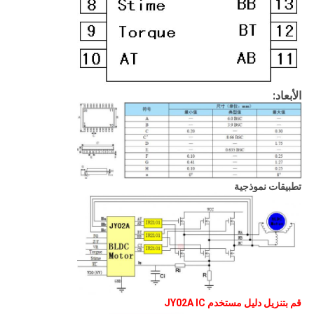
الأبعاد:
تطبيقات نموذجية
قم بتنزيل دليل مستخدم JY02A IC