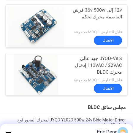
12v إلى 36v 500w فرش
العاصمة محرك تحكم
قابل للتفاوض MOQ:1 مجموعة
الاتصال
JYQD-V8.8 جهد عالي
110VAC / 22VAC إدخال
محرك BLDC
قابل للتفاوض MOQ:1 مجموعة
الاتصال
مجلس سائق BLDC
JYQD YL02D 500w 24v Bldc Motor Driver لمحرك المحور لوح
التزلج الكهربائي
Eric Peng