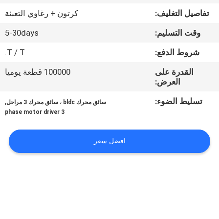
في
تفاصيل التغليف:
كرتون + رغاوي التعبئة
المعمل
وقت التسليم:
5-30days
ضبط
شروط الدفع:
T / T.
الجودة
القدرة على
100000 قطعة يوميا
العرض:
اتصل
تسليط الضوء:
,
سائق محرك bldc ، سائق محرك 3 مراحل
3 phase motor driver
بنا
افضل سعر
أخبار
جميع
القضايا