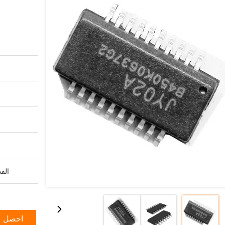
القد
احصل ع