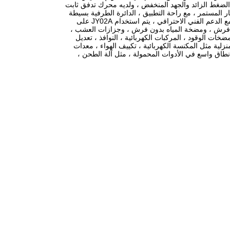
سرعة غير المتدرج ، وما إلى ذلك ، JY02A لديه حماية من الضغط الزائد والجهد المنخفض ، ولديه محرك تدفق ثابت
ش يعمل بالتيار المستمر ، مع راحة التطبيق ، الدائرة الطرفية بسيطة
ومنخفضة التكلفة.يتميز وضع محرك SPWM بضوضاء منخفضة وكفاءة عالية وجودة مستقرة مع الدعم الفني الاحترافي ، يتم استخدام JY02A على
ن فرش ، ومضخة المياه بدون فرش ، وجزازات العشب ،
ضخات الوقود ، المركبات الكهربائية ، النوافذ ، تعديل
نزلية مثل المكنسة الكهربائية ، تكييف الهواء ، معدات
ى نطاق واسع في الأدوات المحمولة ، مثل آلة الطحن ،