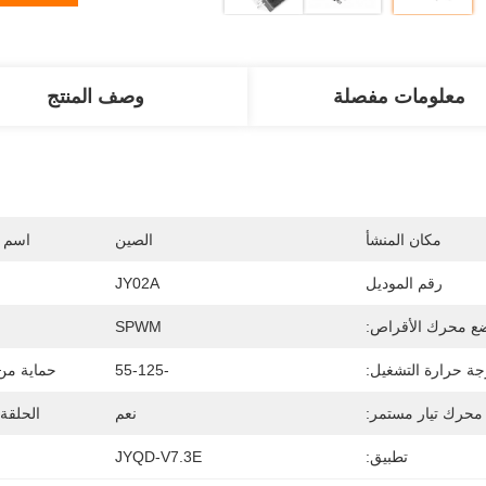
معلومات مفصلة
وصف المنتج
مكان المنشأ
الصين
اسم ا
رقم الموديل
JY02A
ع محرك الأقراص:
SPWM
جة حرارة التشغيل:
-55-125
حماية من 
محرك تيار مستمر:
نعم
الحلقة 
تطبيق:
JYQD-V7.3E