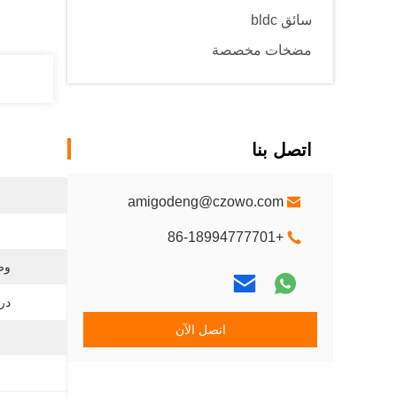
سائق bldc
مضخات مخصصة
اتصل بنا
amigodeng@czowo.com
+86-18994777701
وض
در
اتصل الآن