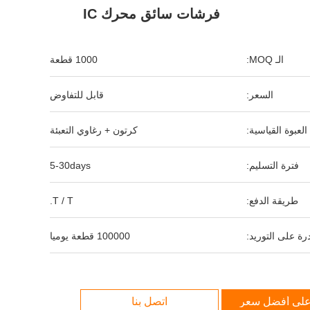
فرشات سائق محرك IC
الـ MOQ:
1000 قطعة
السعر:
قابل للتفاوض
العبوة القياسية:
كرتون + رغاوي التعبئة
فترة التسليم:
5-30days
طريقة الدفع:
T / T.
رة على التوريد:
100000 قطعة يوميا
لى أفضل سعر
اتصل بنا