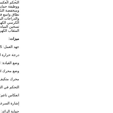
نطاق واسع في
والدراجات الب
الكرسي الكهرب
تسخين المياه 
المثقاب الكهر
ميزات:
جهد العمل: 4.5 فولت -5.5 فولت.
درجة حرارة العمل: -55-5
وضع القيادة: SPWM
وضع محرك Daul: مع Hall senor أو sensorless
محرك متكيف: 
التحكم في الت
انعكاس ناعم: 
إشارة السرعة
حماية الزائد: 