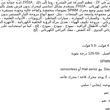
التحكم العكسي في ZF ، تنظيم ال
ووظيفة حماية ماس كهربائى ، JY02A يستخدم بشكل أساسي لمحرك بدون فر
 مجموعة واسعة من المنتجات ، مثل: جميع أنواع مروحة التيار المستمر بدو
خارية ، والسيارات المتوازنة ، سيارات الشاطئ ، الروبوتات ، الأدوات العلمية ، م
ائي ، مروحة تكييف الهواء ، تعديل مرآة الرؤية الخلفية الكهربائية ، الأجهزة الم
، ألعاب الأطفال الراقية ، نموذج ، نموذج ، نموذج ، إلخ ، كما تم استخدامه عل
بائي اليدوي ، آلة النقش ، مفك البراغي الكهربائي ، إلخ.
12 درجة مئوية
لا يوجد محرك قاعة / محرك قاعة.
وجيه: إيجابي / سلبي
نعم
: نعم
نعم