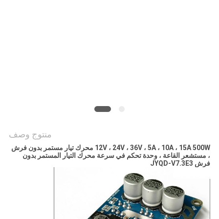
طلب
اقتباس
خريطة
الموقع
سياسة
الخصوصية
منتوج وصف
12V ، 24V ، 36V ، 5A ، 10A ، 15A 500W محرك تيار مستمر بدون فرش
، مستشعر القاعة ، وحدة تحكم في سرعة محرك التيار المستمر بدون
فرش JYQD-V7.3E3