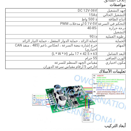
مواصفات
جهد التشغيل
DC 12V-36V
التشغيل الحالي
≤15A
انتاج الطاقة
≤ 500 واط
التحكم في السرعة
0.1V-5V أو مدخلات PWM
درجة حرارة
-40-85
التشغيل
رطوبة العملية
≤90٪
الحماية
حماية الزائد ، حماية الدوار المقفل ، حماية التيار الزائد
المهام
خرج إشارة نبضة السرعة ، انعكاس ناعم (485 ، منفذ CAN
اختياري)
البعد الشامل
63 × 42.5 × 17 ملم (L * W * H)
الوزن الصافي
55 جرام
مكون اختياري
مقياس الجهد المنظم للسرعة
خارجي 5 أرقام مقياس سرعة الدوران
تعليمات الأسلاك
أبعاد التركيب