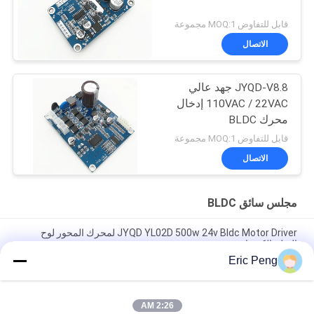
قابل للتفاوض MOQ:1 مجموعة
الاتصال
JYQD-V8.8 جهد عالي
110VAC / 22VAC إدخال
محرك BLDC
قابل للتفاوض MOQ:1 مجموعة
الاتصال
مجلس سائق BLDC
JYQD YL02D 500w 24v Bldc Motor Driver لمحرك المحور لوح
التزلج الكهربائي
Eric Peng
مستشعر القاعة 110 فولت 220 فولت 12 فولت 24 فولت فرش تحكم
بمحرك تيار مستمر Pwm
2:26 AM
JYQD - V7.5E 36 إلى 72VDC ثلاث مراحل Mosfet Motor BLDC