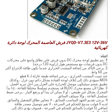
JYQD-V7.3E3 12V-36V فرش العاصمة المحرك لوحة دائرة
كهربائية
انتباه:
1:
يتم تطبيق لوحة محرك DC بدون فرش على نطاق واسع على محركات
DC بدون فرشات مع مستشعر هول (زاوية 120 درجة)
2: يرجى التأكد من إضافة المشتت الحراري عندما تكون طاقة الإخراج أكثر
من 60 واط.
عند تثبيت المشتت الحراري ، يرجى إضافة طبقة عازلة لـ 6 قطع
MOS.سيؤدي ذلك إلى إتلاف لوحة القيادة بشكل دائم دون عزل ، وكذلك
تطبيق شحم سيليكون موصل للحرارة على العزل من أجل تبريد أفضل.
3: نظرًا لأن مصنع محرك BLDC قد يستخدم تسلسلًا مختلفًا للقاعة ، إذا بدأ
المحرك بشكل غير طبيعي ، أو لا يمكن أن يبدأ أو يرتفع التيار ، يرجى ضبط
تسلسل القاعة ، وإلا سيتلف السائق.
4: يرجى تقديم الجهد المناسب للسائق ، لا تتجاوز نطاق التشغيل.والسائق
لديه 5 فولت مدمج للتحكم في السرعة ، لا تقم بتوصيل مصدر طاقة
إضافي (5 فولت) بالسائق للتحكم في السرعة ، فسوف يؤدي ذلك إلى
إتلاف السائق.