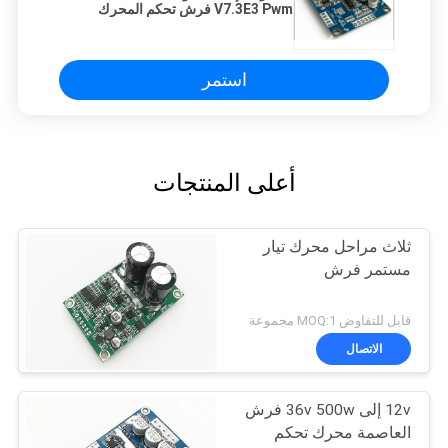
V7.3E3 Pwm فرش تحكم المحرك
استمر
أعلى المنتجات
ثلاث مراحل محرك تيار
مستمر فرش
قابل للتفاوض MOQ:1 مجموعة
الاتصال
12v إلى 36v 500w فرش
العاصمة محرك تحكم