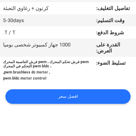
في
تفاصيل التغليف:
كرتون + رغاوي التعبئة
المعمل
وقت التسليم:
5-30days
ضبط
شروط الدفع:
T / T.
الجودة
القدرة على
1000 جهاز كمبيوتر شخصى يوميا
العرض:
اتصل
تسليط الضوء:
pwm فرش تحكم المحرك ، pwm فرش العاصمة المحرك
، pwm bldc التحكم في المحرك
,
,
بنا
pwm brushless dc motor
pwm bldc motor control
أخبار
افضل سعر
جميع
القضايا