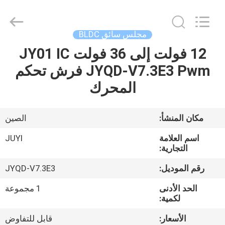
Bextreme
Shell
Motor
Technology
Co.,Ltd.
مجلس سائق BLDC
All
Rights
12 فولت إلى 36 فولت JY01 IC
منزل
Reserved.
JYQD-V7.3E3 Pwm فرش تحكم
المنتجات
المحرك
أشرطة
مكان المنشأ:
الصين
فيديو
اسم العلامة
JUYI
التجارية:
حول
رقم الموديل:
JYQD-V7.3E3
بنا
الحد الأدنى
1 مجموعة
لكمية:
جولة
الأسعار:
قابل للتفاوض