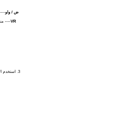
ض / واو
VR