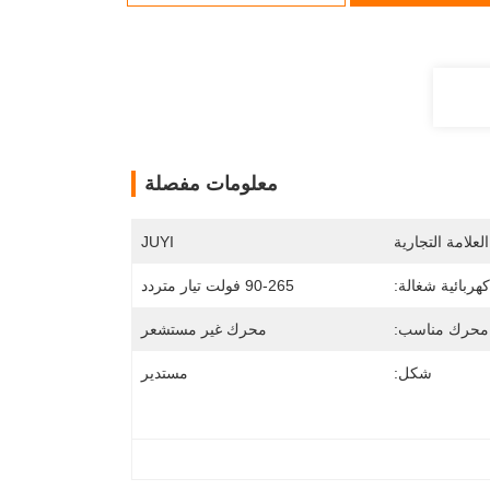
معلومات مفصلة
لعلامة التجارية
JUYI
هربائية شغالة:
90-265 فولت تيار متردد
محرك مناسب:
محرك غير مستشعر
شكل:
مستدير