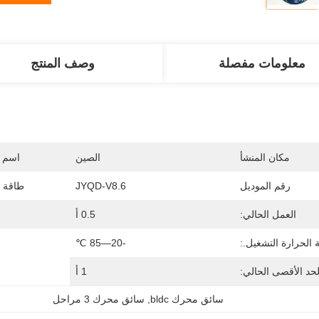
معلومات مفصلة
وصف المنتج
مكان المنشأ
الصين
اسم ا
رقم الموديل
JYQD-V8.6
طاقة ك
العمل الحالي:
0.5 أ
 الحرارة التشغيل.:
-20—85 ℃
لحد الأقصى الحالي:
1 أ
سائق محرك bldc
, 
سائق محرك 3 مراحل