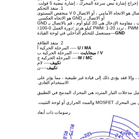
إخراج إشارة نبض سرعة المحرك ، إشارة نبضية 5 فولت.
1. منفذ التحكم
---- الدورية منافذ التحكم في الاتجاه.قم بتوصيل المستوى العالي "5V" أو لا يوجد اتصال هو الاتجاه الأمامي ، أو الاتصال 0 V منخفض المستوى
أو الاتصال بـ GND هو الاتجاه العكسي.
---- منفذ التحكم في السرعة.تنظيم السرعة الخطية للجهد التناظري 0.1 فولت -5 فولت ، مقاومة الإدخال هي 20 كيلو أوم ، قم بالاتصال بـ GND
٪
GND
—مستعمل للتحكم الداخلي في لوحة القيادة
2. منفذ الطاقة
U / MA
---- المرحلة الحركية أ
V / ميجابايت
---- المرحلة الحركية ب
W / MC
---- المرحلة الحركية ج
تكييف
---- لام
تكييف
----ن
انت المسافة بين لوحة القيادة أكثر من 50 سم من المحرك ، وإلا فقد يؤدي ذلك إلى قيادة غير طبيعية ، مما يؤثر على
الاستخدام العادي.
رسومات ذات أبعاد