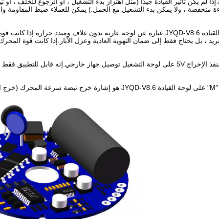
إذا لم يكن تأثير القيادة جيدًا (مثل اهتزاز بدء التشغيل ، أو الرجوع للخلف ، أو
ءة منخفضة ، ولا يمكن بدء التشغيل مع الحمل.) يمكن للعملاء ضبط المقاومة والس
4. يحظر منفذ الإخراج 5V على لوحة التشغيل توصيل جهاز خارجي.إنه قابل لل