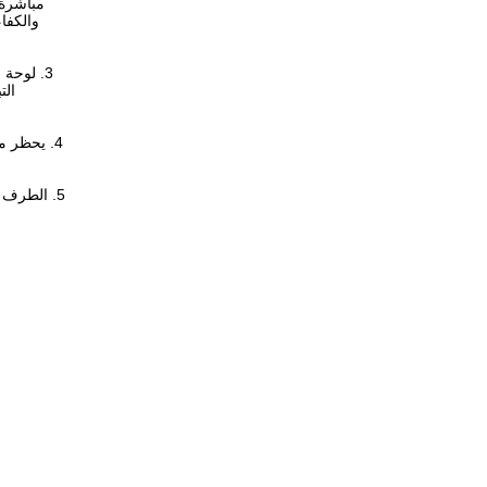
مباشرة.
والكفا
5. الطرف "M" على لوحة القيادة JYQD-V8.6 هو إشارة خرج نبضة سرعة المحرك (خرج الدفع والسحب) ، والحد الأقصى لتيار الخرج أقل من 5mA.