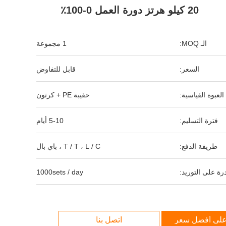
20 كيلو هرتز دورة العمل 0-100٪
الـ MOQ:
1 مجموعة
السعر:
قابل للتفاوض
العبوة القياسية:
حقيبة PE + كرتون
فترة التسليم:
5-10 أيام
طريقة الدفع:
T / T ، L / C ، باي بال
رة على التوريد:
1000sets / day
لى أفضل سعر
اتصل بنا