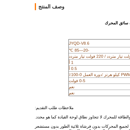
وصف المنتج
JYQD-V8.6
-20—85 ℃
1 أ
0.5 أ
0-5 فولت
نعم
نعم
ملاحظات طلب التقديم:
ة لجميع المحركات بدون فرشاة ثلاثية الطور بدون مستشعر