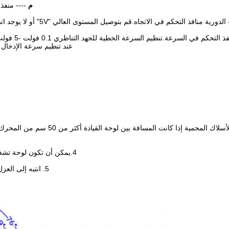
م
---- منفذ 
عند تنظيم سرعة الإدخال PWM ، تردد PWM: 1-20 كيلو هرتز ؛دورة العمل 0-100
3. استخدم الأسلاك المحمية إذا ك
4.يمكن أن تكون لوحة تشغيل مدخلات التيار المتردد هي المحرك المدمج في التطبيق
5. انتبه إلى العزل بين المحرك MOSFET والمبدد الحراري أو لوحة التثبيت.