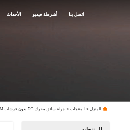
اتصل بنا
أشرطة فيديو
الأحداث
المنزل
>
المنتجات
>
جولة سائق محرك DC بدون فرشات PWM تردد 1-20 كيلو هرتز دورة العمل 0-100٪
المنتجات