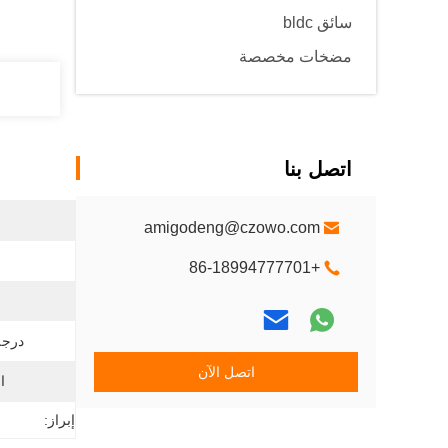
سائق bldc
مضخات مخصصة
اتصل بنا
amigodeng@czowo.com
+86-18994777701
درجة
اتصل الآن
ا
إبراز: