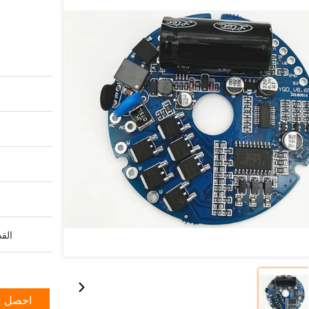
القد
احصل ع