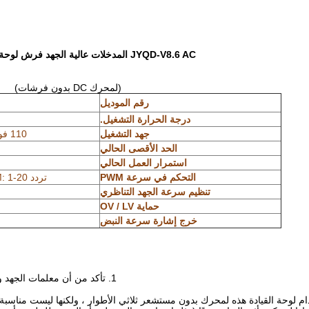
JYQD-V8.6 AC المدخلات عالية الجهد فرش لوحة سائق المحرك
(لمحرك DC بدون فرشات)
رقم الموديل
درجة الحرارة التشغيل.
جهد التشغيل
110 فولت تيار متردد / 220 فولت تيار متردد
الحد الأقصى الحالي
استمرار العمل الحالي
التحكم في سرعة PWM
تردد PWM: 1-20 كيلو هرتز ؛دورة العمل 0-100٪
تنظيم سرعة الجهد التناظري
حماية OV / LV
خرج إشارة سرعة النبض
1. تأكد من أن معلمات الجهد والطاقة للمحرك لا تتجاوز نطاق لوحة القيادة كما هو محدد.
دام لوحة القيادة هذه لمحرك بدون مستشعر ثلاثي الأطوار ، ولكنها ليست مناسب