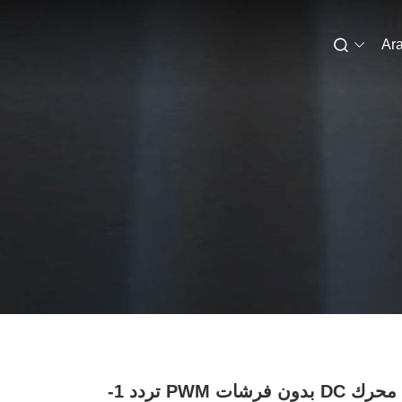
Ara
جولة سائق محرك DC بدون فرشات PWM تردد 1-