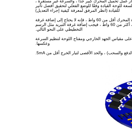
 تيار عمل تحميل المحرك كبير جدًا ، والسرعة غير مستقرة ،
عة للوحة القيادة وفقًا للوضع الفعلي لتحقيق أفضل تأثير
للقيادة (انظر المرفق لمعرفة كيفية إجراء التعديل)
3. لوحة القيادة JYQD-V8.6 عبارة عن لوحة عارية بدون غلاف ومبدد حرارة.إذا كانت قوة المحرك أقل من 60 واط ، فإنه لا يحتاج إلى إضافة غرفة
التبريد ، بل يحتاج فقط إلى ضمان التهوية العادية وعزل الآبار.إذا كانت قوة المحرك أكثر من 60 واط ، فيجب إضافة غرفة التبريد مثل الرسم
التخطيطي على النحو التالي.
تطبيق فقط على مقياس الجهد الخارجي ومفتاح اللوحة لتنظيم السرعة
وعكسها.