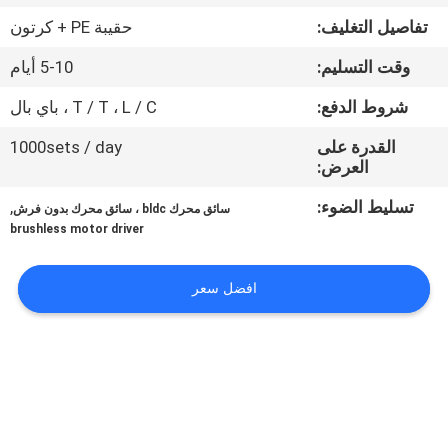
في
تفاصيل التغليف:
حقيبة PE + كرتون
المعمل
وقت التسليم:
5-10 أيام
ضبط
شروط الدفع:
T / T ، L / C ، باي بال
الجودة
القدرة على
1000sets / day
العرض:
اتصل
تسليط الضوء:
,
سائق محرك bldc ، سائق محرك بدون فرش
brushless motor driver
بنا
افضل سعر
أخبار
جميع
القضايا