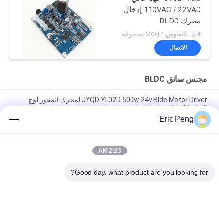
110VAC / 22VAC إدخال
محرك BLDC
قابل للتفاوض MOQ:1 مجموعة
الاتصال
مجلس سائق BLDC
JYQD YL02D 500w 24v Bldc Motor Driver لمحرك المحور لوح
التزلج الكهربائي
Eric Peng
مستشعر القاعة 110 فولت 220 فولت 12 فولت 24 فولت فرش تحكم
بمحرك تيار مستمر Pwm
2:23 AM
JYQD - V7.5E 36 إلى 72VDC ثلاث مراحل Mosfet Motor BLDC
لوحة القيادة
Good day, what product are you looking for?
فئات شعبية
جميع