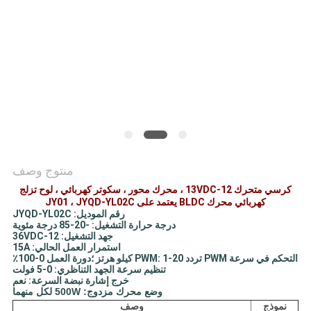
طلب
اقتباس
خريطة
الموقع
سياسة
منتوج وصف
الخصوصية
كرسي متحرك 12-13VDC ، محرك محور ، سكوتر كهربائي ، لوح تزلج
كهربائي محرك BLDC يعتمد على JY01 ، JYQD-YL02C
رقم الموديل: JYQD-YL02C
درجة حرارة التشغيل: -20-85 درجة مئوية
جهد التشغيل: 12-36VDC
استمرار العمل الحالي: 15A
التحكم في سرعة PWM تردد PWM: 1-20 كيلو هرتز ؛دورة العمل 0-100٪
تنظيم سرعة الجهد التناظري: 0-5 فولت
خرج إشارة نبضة السرعة: نعم
وضع محرك مزدوج: 500W لكل منهما
نموذج
وصف