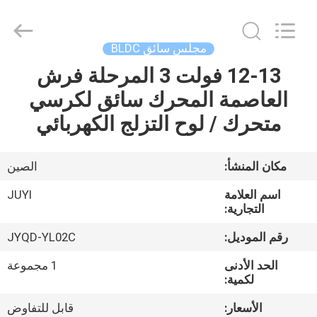
Bextreme
Shell
Motor
Technology
Co.,Ltd.
مجلس سائق BLDC
All
Rights
12-13 فولت 3 المرحلة فرش
منزل
Reserved.
العاصمة المحرك سائق لكرسي
المنتجات
متحرك / لوح التزلج الكهربائي
أشرطة
مكان المنشأ:
الصين
فيديو
اسم العلامة
JUYI
التجارية:
حول
رقم الموديل:
JYQD-YL02C
بنا
الحد الأدنى
1 مجموعة
لكمية:
جولة
الأسعار:
قابل للتفاوض