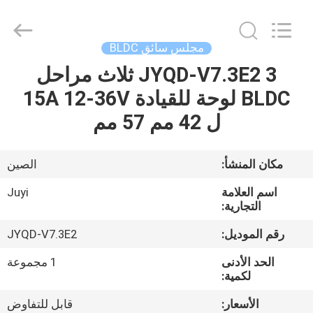
Bextreme
Shell
Motor
Technology
Co.,Ltd.
مجلس سائق BLDC
All
Rights
JYQD-V7.3E2 3 ثلاث مراحل
منزل
Reserved.
BLDC لوحة للقيادة 15A 12-36V
المنتجات
ل 42 مم 57 مم
أشرطة
مكان المنشأ:
الصين
فيديو
اسم العلامة
Juyi
التجارية:
حول
رقم الموديل:
JYQD-V7.3E2
بنا
الحد الأدنى
1 مجموعة
لكمية:
جولة
الأسعار:
قابل للتفاوض