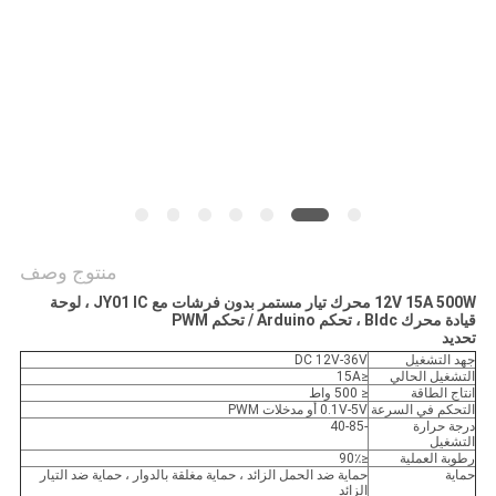
طلب
اقتباس
خريطة
الموقع
سياسة
منتوج وصف
الخصوصية
12V 15A 500W محرك تيار مستمر بدون فرشات مع JY01 IC ، لوحة
قيادة محرك Bldc ، تحكم Arduino / تحكم PWM
تحديد
جهد التشغيل
DC 12V-36V
التشغيل الحالي
≤15A
انتاج الطاقة
≤ 500 واط
التحكم في السرعة
0.1V-5V أو مدخلات PWM
درجة حرارة
-40-85
التشغيل
رطوبة العملية
≤90٪
حماية
حماية ضد الحمل الزائد ، حماية مغلقة بالدوار ، حماية ضد التيار
الزائد