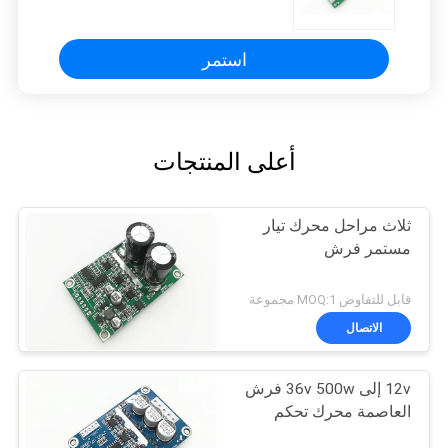
مم
استمر
أعلى المنتجات
ثلاث مراحل محرك تيار
مستمر فرش
قابل للتفاوض MOQ:1 مجموعة
الاتصال
12v إلى 36v 500w فرش
العاصمة محرك تحكم