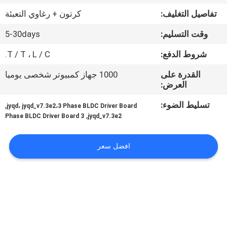
في
تفاصيل التغليف:
كرتون + رغاوي التعبئة
المعمل
وقت التسليم:
5-30days
ضبط
شروط الدفع:
T / T ، L / C.
الجودة
القدرة على
1000 جهاز كمبيوتر شخصى يوميا
العرض:
اتصل
تسليط الضوء:
,
jyqd، jyqd_v7.3e2،3 Phase BLDC Driver Board
,
3 Phase BLDC Driver Board
jyqd_v7.3e2
بنا
افضل سعر
أخبار
جميع
القضايا