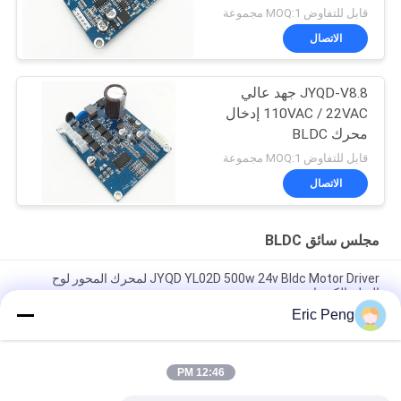
قابل للتفاوض MOQ:1 مجموعة
الاتصال
JYQD-V8.8 جهد عالي
110VAC / 22VAC إدخال
محرك BLDC
قابل للتفاوض MOQ:1 مجموعة
الاتصال
مجلس سائق BLDC
JYQD YL02D 500w 24v Bldc Motor Driver لمحرك المحور لوح
التزلج الكهربائي
Eric Peng
مستشعر القاعة 110 فولت 220 فولت 12 فولت 24 فولت فرش تحكم
بمحرك تيار مستمر Pwm
12:46 PM
JYQD - V7.5E 36 إلى 72VDC ثلاث مراحل Mosfet Motor BLDC
لوحة القيادة