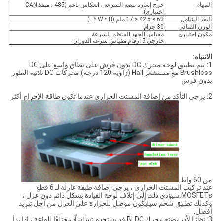
المهام
خرج إشارة نبضة السرعة ، انعكاس ناعم (485 ، منفذ CAN
اختياري)
البعد الشامل
63 × 42.5 × 17 ملم (L * W * H)
الوزن الصافي
30 جرام
مكون اختياري
مقياس الجهد المنظم للسرعة
خارجي 5 أرقام مقياس سرعة الدوران
الانتباه:
1:
يتم تطبيق لوحة محرك DC بدون فرش على نطاق واسع على DC
Brushless مع مستشعر Hall (زاوية 120 درجة) محركات DC ثلاثية الطور
بدون فرش
2: يرجى التأكد من إضافة المشتت الحراري عندما تكون طاقة الإخراج أكثر
من 60 واط.
عند تركيب المشتت الحراري ، يرجى إضافة طبقة عازلة لـ 6 قطع
MOSFETs.سيؤدي ذلك إلى إتلاف لوحة القيادة بشكل دائم دون عزل ،
وكذلك تطبيق شحم سيليكون موصل للحرارة على العزل من أجل تبريد
أفضل.
3: نظرًا لأن مصنع محرك BLDC قد يستخدم تسلسلًا مختلفًا للقاعة ، إذا بدأ