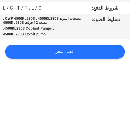
في
شروط الدفع:
L / C ، T / T ، L / C
المعمل
تسليط الضوء:
مضخات التبريد OWP 4500KL230S ، 4500KL230S ،
مضخة 12 فولت 4500KL230S
,
,
4500KL230S Coolant Pumps
ضبط
4500KL230S 12volt pump
الجودة
افضل سعر
اتصل
بنا
أخبار
جميع
القضايا