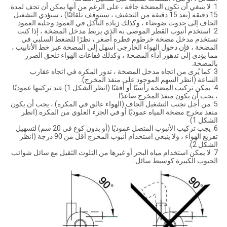
1: لا ينبغي أن تكون المضخة جافة ، على الرغم من أنها يمكن أن تجف لمدة
15 دقيقة (بعد 15 دقيقة من التجفيف ، ستتوقف تلقائيًا) ، سيؤدي التشغيل
الجاف إلى حدوث ضوضاء ، وكذلك زيادة التآكل في العمود وجلبة العمود.
2: استخدم أنبوب القطر الموصى به الذي يربط مدخل المضخة ، إذا كنت
تستخدم مدخل مضخة خرطوم قطره أصغر ، نظرًا للضغط السلبي في
المضخة ، فإن دخول الهواء الخارجي أسهل إلى المضخة عبر خط الأنابيب ،
مما يؤدي إلى تدهور أداء المضخة ، وكذلك فقاعات الهواء تلحق الضرر
بالمضخة.
3: كما يُرى من اتجاه مدخل المضخة ، تدور المكره في اتجاه عقارب
الساعة (انظر السهم الموجود على منفذ المخرج).
4: يمكن تركيب المضخة رأسيًا أو أفقيًا (انظر الشكل 1) عند تركيبها عموديًا
، يجب أن يكون منفذ المخرج صاعدًا.
5: من أجل تجنب التشغيل الجاف (الهواء عالق في المكره) ، يجب أن يكون
منفذ مخرج مضخة المياه عموديًا أو في الجزء العلوي من المكره.(انظر
الشكل 1)
6: يجب تركيب الأنبوب المتصل عموديًا (أو بدون كوع في 20 سم) لتسهيل
تفريغ الهواء ، ولا ينبغي استخدام أنبوب المخرج أقل من 90 درجة (انظر
الشكل 2).
7: لا يمكن استخدام مياه البحر أو غيرها من التلوث الثقيل مع سائل شوائب
الحبوب الكبيرة كوسيط سائل.