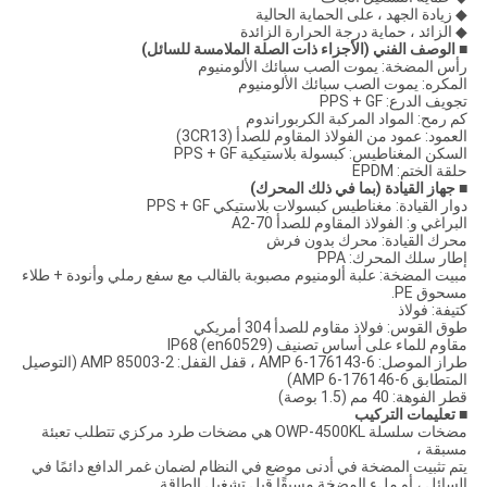
◆ زيادة الجهد ، على الحماية الحالية
◆ الزائد ، حماية درجة الحرارة الزائدة
■ الوصف الفني (الأجزاء ذات الصلة الملامسة للسائل)
رأس المضخة: يموت الصب سبائك الألومنيوم
المكره: يموت الصب سبائك الألومنيوم
تجويف الدرع: PPS + GF
كم رمح: المواد المركبة الكربوراندوم
العمود: عمود من الفولاذ المقاوم للصدأ (3CR13)
السكن المغناطيس: كبسولة بلاستيكية PPS + GF
حلقة الختم: EPDM
■ جهاز القيادة (بما في ذلك المحرك)
دوار القيادة: مغناطيس كبسولات بلاستيكي PPS + GF
البراغي و: الفولاذ المقاوم للصدأ A2-70
محرك القيادة: محرك بدون فرش
إطار سلك المحرك: PPA
مبيت المضخة: علبة ألومنيوم مصبوبة بالقالب مع سفع رملي وأنودة + طلاء
مسحوق PE.
كتيفة: فولاذ
طوق القوس: فولاذ مقاوم للصدأ 304 أمريكي
مقاوم للماء على أساس تصنيف IP68 (en60529)
طراز الموصل: AMP 6-176143-6 ، قفل القفل: AMP 85003-2 (التوصيل
المتطابق AMP 6-176146-6)
قطر الفوهة: 40 مم (1.5 بوصة)
■
تعليمات التركيب
مضخات سلسلة OWP-4500KL هي مضخات طرد مركزي تتطلب تعبئة
مسبقة ،
يتم تثبيت المضخة في أدنى موضع في النظام لضمان غمر الدافع دائمًا في
السائل ، أو ملء المضخة مسبقًا قبل تشغيل الطاقة.