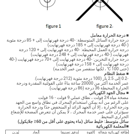
■ درجة الحرارة
معامل
درجة حرارة السائل المتوسطة: -40 درجة فهرنهايت إلى + 85 درجة مئوية
(-40 درجة فهرنهايت إلى + 185 درجة فهرنهايت)
درجة حرارة العمل المحيطة: -40 درجة فهرنهايت إلى + 120 درجة
فهرنهايت (-40 درجة فهرنهايت إلى + 248 درجة فهرنهايت)
درجة حرارة التخزين: -40 درجة فهرنهايت إلى +70 درجة فهرنهايت (-40
درجة فهرنهايت إلى + 158 درجة فهرنهايت)
(حتى 100 ℃ ، لكنها ستقصر من عمر الخدمة)
■
ضغط النظام
-0.2 إلى 2.5 بار (100 درجة مئوية (212 درجة فهرنهايت).
عمر الخدمة أكثر من 20000 ساعة بناءً على الفولتية المقدرة ودرجة
الحرارة المحيطة 36 درجة (86 درجة فهرنهايت).
■
مجال الجهد الكهربائي
مضخة مياه 24 فولت ، نطاق عملي 9 فولت - 16 فولت
على الرغم من أنه يمكن استخدام المحرك في نطاق واسع من الجهد
ودرجة الحرارة ، إلا أن الجهد الزائد أو المنخفض جدًا ودرجة الحرارة
سيؤثران على عمر خدمة المحرك ، لا يمكن أن تتعرض المضخة للإشعاع
الحراري المحيط.
سائل متوسط: خليط سائل (ماء يحتوي على أقل من 60٪ جلايكول)
■
المعلمة الكهربائية
طاقة كهربائية شغالة
القوة
تدفق تصنيفا
أبعاد
وزن