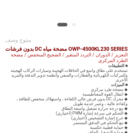
طلب
اقتباس
خريطة
منتوج وصف
الموقع
OWP-4500KL230 SERIES مضخة مياه DC بدون فرشات
التعزيز / الدوران / التردد المتغير / الضجيج المنخفض / مضخة
الطرد المركزي
سياسة
■ التطبيقات
تستخدم على نطاق واسع في الحافلات الهجينة وسيارات الركاب الهجينة
الخصوصية
والمركبات الكهربائية والقطارات والسفن وأنظمة تدوير التدفئة والتبريد
الأخرى.
■ الميزات
◆ مضخة طرد مركزي
◆ انتقال القوة المغناطيسية
◆ محرك DC بدون فرش عالي الكفاءة ، واستهلاك منخفض للطاقة ،
وكفاءة عالية ، وعمر خدمة طويل.
◆ مع درجة حرارة تشغيل واسعة النطاق
◆ التحكم في سرعة إشارة PWM (اختياري)
◆ خرج إشارة التشخيص (اختياري)
◆ مع التحكم في التدفق المستمر
◆ حماية قطبية عكسية
◆ حماية التشغيل الجاف