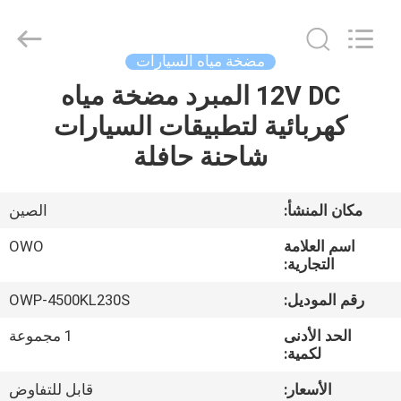
Bextreme
Shell
Motor
Technology
Co.,Ltd.
مضخة مياه السيارات
All
Rights
12V DC المبرد مضخة مياه
منزل
Reserved.
كهربائية لتطبيقات السيارات
المنتجات
شاحنة حافلة
أشرطة
مكان المنشأ:
الصين
فيديو
اسم العلامة
OWO
التجارية:
حول
رقم الموديل:
OWP-4500KL230S
بنا
الحد الأدنى
1 مجموعة
لكمية:
جولة
الأسعار:
قابل للتفاوض