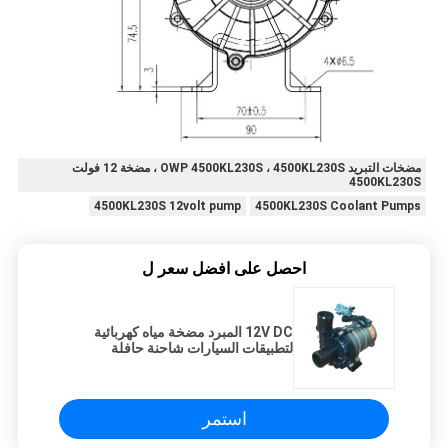
مضخات التبريد OWP 4500KL230S ، 4500KL230S ، مضخة 12 فولت
4500KL230S
4500KL230S 12volt pump
4500KL230S Coolant Pumps
احصل على افضل سعر ل
12V DC المبرد مضخة مياه كهربائية
لتطبيقات السيارات شاحنة حافلة
استمر