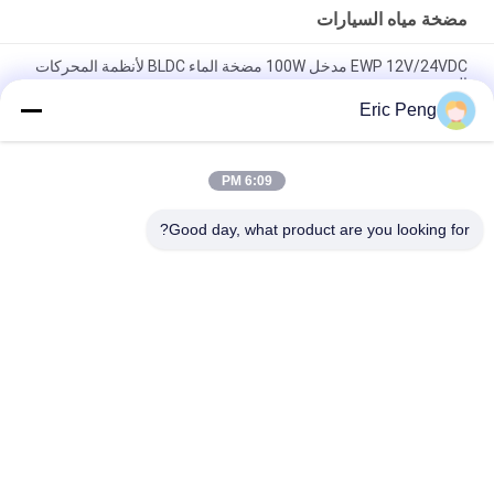
مضخة مياه السيارات
EWP 12V/24VDC مدخل 100W مضخة الماء BLDC لأنظمة المحركات
الهجينة.
Eric Peng
مضخة مبردة 24VDC للسيارات EWP لنظام تبريد PHEV للسيارات
الإلكترونية الهجينة
6:09 PM
مضخة مياه السيارات ذات الجودة العالية Bextreme Shell 24VDC
لتبريد مركبات الهندسة PHEV.
Good day, what product are you looking for?
فئات شعبية
جميع
سائق BLDC موتور IC
مجلس سائق BLDC
3 مراحل سائق محرك 
مضخة مياه السيارات
BLDC
مروحة الطرد المركزي 
مضخة مياه BLDC
BLDC