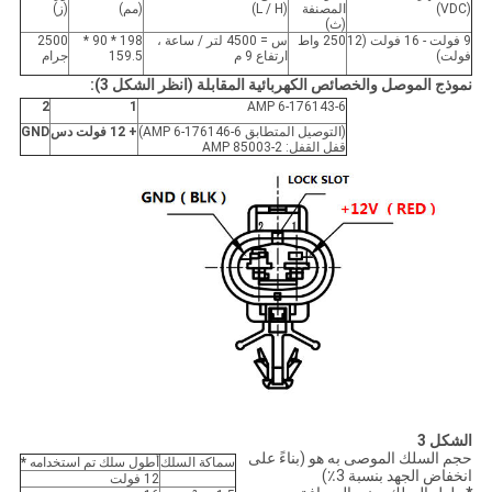
(VDC)
المصنفة
(L / H)
(مم)
(ز)
(ث)
9 فولت - 16 فولت (12
250 واط
س = 4500 لتر / ساعة ،
198 * 90 *
2500
فولت)
ارتفاع 9 م
159.5
جرام
نموذج الموصل والخصائص الكهربائية المقابلة (انظر الشكل 3):
2
1
AMP 6-176143-6
(التوصيل المتطابق AMP 6-176146-6)
+ 12 فولت دس
GND
قفل القفل: AMP 85003-2
الشكل 3
حجم السلك الموصى به هو (بناءً على
سماكة السلك
أطول سلك تم استخدامه
*
انخفاض الجهد بنسبة 3٪)
12 فولت