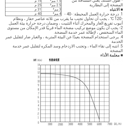
*
طول السلك يعني المسافة من
1.5 مم²
16 م
المضخة إلى البطارية
2.5 مم²
25 م
■
الانتباه
3 مم²
31 م
1. درجة حرارة العمل المحيطة: -40 -
4 مم²
40 م
-120 ℃ ، يجب أن تحاول تجنب ما يقرب من ثلاثة عناصر حفاز ، ونظام
أنبوب تفريغ الغاز والمحرك أثناء التثبيت ، وضمان درجة حرارة بيئة العمل.
2- يجب أن يكون موضع تركيب مضخة الماء قريبًا قدر الإمكان من مستوى
الماء المنخفض ، لإطالة عمر خدمة المضخة.
4. يرجى استخدام المضخة بعيدًا عن البيئة المتربة ، والغبار ضار لتقليل عمر
الخدمة
5. انتبه إلى نقاء الماء ، وتجنب الازدحام وسد المكره لتقليل عمر خدمة
المضخة
■
معلمة الأداء