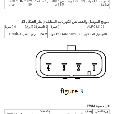
9 فولت - 16 فولت (12
120 واط
س = 900 لتر / ساعة =
129 * 107 *
750
فولت)
11.5 م
80
جرام
نموذج الموصل والخصائص الكهربائية المقابلة (انظر الشكل 3):
AMP282106-1
1 (أحمر)
2 (أصفر)
3 (أزرق)
4 (أسود)
(التوصيل المتطابق AMP282109-1)
+ 12 فولت
PWM
ردود الفعل خطأ
GND
■
شخصية PWM
دورة العمل
وصف
ملاحظة: