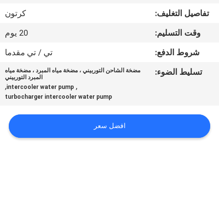
في
تفاصيل التغليف:
كرتون
المعمل
وقت التسليم:
20 يوم
ضبط
شروط الدفع:
تي / تي مقدما
الجودة
تسليط الضوء:
مضخة الشاحن التوربيني ، مضخة مياه المبرد ، مضخة مياه
المبرد التوربيني
,
,
intercooler water pump
turbocharger intercooler water pump
اتصل
بنا
افضل سعر
أخبار
جميع
القضايا