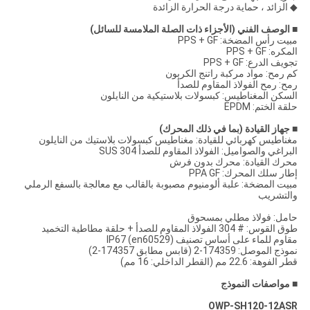
◆ الزائد ، حماية درجة الحرارة الزائدة
■ الوصف الفني (الأجزاء ذات الصلة الملامسة للسائل)
مبيت رأس المضخة: PPS + GF
المكره: PPS + GF
تجويف الدرع: PPS + GF
كم رمح: مواد مركبة راتنج الكربون
رمح: رمح الفولاذ المقاوم للصدأ
السكن المغناطيس: كبسولات بلاستيكية من النايلون
حلقة الختم: EPDM
■ جهاز القيادة (بما في ذلك المحرك)
مغناطيس كهربائي للقيادة: مغناطيس كبسولات بلاستيك من النايلون
البراغي والصواميل: الفولاذ المقاوم للصدأ SUS 304
محرك القيادة: محرك بدون فرش
إطار سلك المحرك: PPA GF
مبيت المضخة: علبة ألومنيوم مصبوبة بالقالب مع معالجة بالسفع الرملي
والتشريب
حامل: فولاذ مطلي بمسحوق
طوق القوس: # 304 الفولاذ المقاوم للصدأ + حلقة مطاطية التخميد
مقاوم للماء على أساس تصنيف IP67 (en60529)
نموذج الموصل: 174359-2 (قابس مطابق 174357-2)
قطر الفوهة: 22.6 مم (القطر الداخلي: 16 مم)
■
مواصفات النموذج
OWP-SH120-12ASR