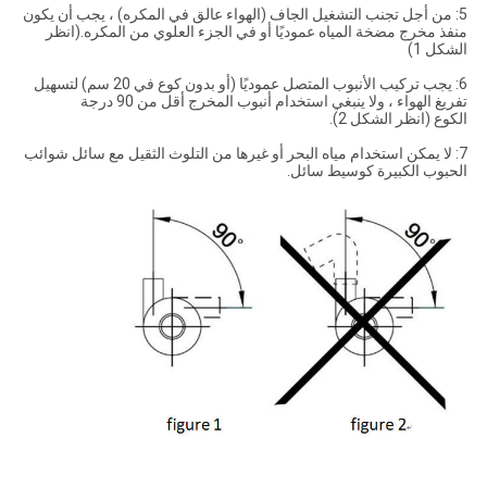
5: من أجل تجنب التشغيل الجاف (الهواء عالق في المكره) ، يجب أن يكون
منفذ مخرج مضخة المياه عموديًا أو في الجزء العلوي من المكره.(انظر
الشكل 1)
6: يجب تركيب الأنبوب المتصل عموديًا (أو بدون كوع في 20 سم) لتسهيل
تفريغ الهواء ، ولا ينبغي استخدام أنبوب المخرج أقل من 90 درجة
الكوع (انظر الشكل 2).
7: لا يمكن استخدام مياه البحر أو غيرها من التلوث الثقيل مع سائل شوائب
الحبوب الكبيرة كوسيط سائل.