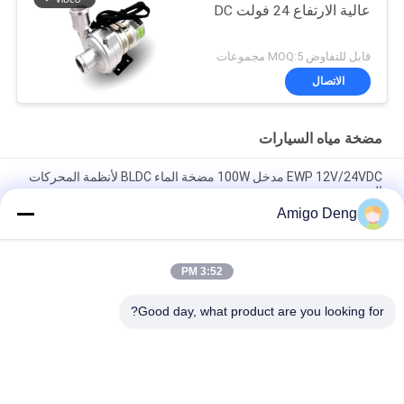
عالية الارتفاع 24 فولت DC
قابل للتفاوض MOQ:5 مجموعات
الاتصال
مضخة مياه السيارات
EWP 12V/24VDC مدخل 100W مضخة الماء BLDC لأنظمة المحركات
الهجينة.
Amigo Deng
مضخة مبردة 24VDC للسيارات EWP لنظام تبريد PHEV للسيارات
الإلكترونية الهجينة
3:52 PM
مضخة مياه السيارات ذات الجودة العالية Bextreme Shell 24VDC
لتبريد مركبات الهندسة PHEV.
Good day, what product are you looking for?
فئات شعبية
جميع