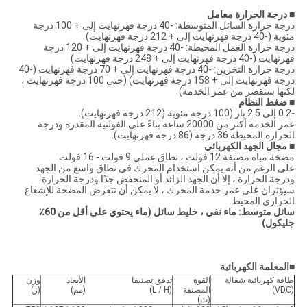
■ درجة الحرارة
معامل
درجة حرارة السائل المتوسطة: -40 درجة فهرنهايت إلى + 100 درجة
مئوية (-40 درجة فهرنهايت إلى + 212 درجة فهرنهايت)
درجة حرارة العمل المحيطة: -40 درجة فهرنهايت إلى + 120 درجة
فهرنهايت (-40 درجة فهرنهايت إلى + 248 درجة فهرنهايت)
درجة حرارة التخزين: -40 درجة فهرنهايت إلى + 70 درجة فهرنهايت (-40
درجة فهرنهايت إلى + 158 درجة فهرنهايت) (حتى 100 درجة فهرنهايت ،
لكنها ستقصر من عمر الخدمة)
■
ضغط النظام
-0.2 إلى 2.5 بار (100 درجة مئوية (212 درجة فهرنهايت).
عمر الخدمة أكثر من 20000 ساعة بناءً على الفولتية المقدرة ودرجة
الحرارة المحيطة 36 درجة (86 درجة فهرنهايت).
■
مجال الجهد الكهربائي
مضخة مياه مصنفة 12 فولت ، نطاق عملي 9 فولت - 16 فولت
على الرغم من أنه يمكن استخدام المحرك في نطاق واسع من الجهد
ودرجة الحرارة ، إلا أن الجهد الزائد أو المنخفض جدًا ودرجة الحرارة
سيؤثران على عمر خدمة المحرك ، لا يمكن أن تتعرض المضخة للإشعاع
الحراري المحيط.
سائل متوسط: ماء نقي ، خليط سائل (ماء يحتوي على أقل من 60٪
جليكول)
■
المعلمة الكهربائية
طاقة كهربائية شغالة
القوة
تدفق تصنيفا
الأبعاد
وزن
(VDC)
المصنفة
(L / H)
(مم)
(ز)
(ث)