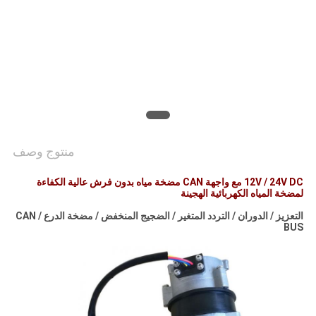
طلب
اقتباس
خريطة
الموقع
سياسة
منتوج وصف
الخصوصية
12V / 24V DC مع واجهة CAN مضخة مياه بدون فرش عالية الكفاءة
لمضخة المياه الكهربائية الهجينة
التعزيز / الدوران / التردد المتغير / الضجيج المنخفض / مضخة الدرع / CAN
BUS