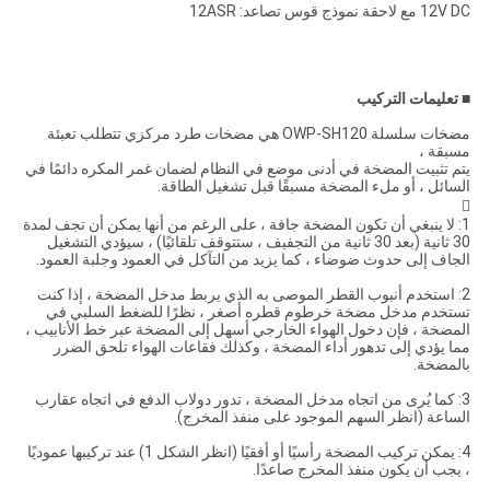
12V DC مع لاحقة نموذج قوس تصاعد: 12ASR
■
تعليمات التركيب
مضخات سلسلة OWP-SH120 هي مضخات طرد مركزي تتطلب تعبئة
مسبقة ،
يتم تثبيت المضخة في أدنى موضع في النظام لضمان غمر المكره دائمًا في
السائل ، أو ملء المضخة مسبقًا قبل تشغيل الطاقة.

1: لا ينبغي أن تكون المضخة جافة ، على الرغم من أنها يمكن أن تجف لمدة
30 ثانية (بعد 30 ثانية من التجفيف ، ستتوقف تلقائيًا) ، سيؤدي التشغيل
الجاف إلى حدوث ضوضاء ، كما يزيد من التآكل في العمود وجلبة العمود.
2: استخدم أنبوب القطر الموصى به الذي يربط مدخل المضخة ، إذا كنت
تستخدم مدخل مضخة خرطوم قطره أصغر ، نظرًا للضغط السلبي في
المضخة ، فإن دخول الهواء الخارجي أسهل إلى المضخة عبر خط الأنابيب ،
مما يؤدي إلى تدهور أداء المضخة ، وكذلك فقاعات الهواء تلحق الضرر
بالمضخة.
3: كما يُرى من اتجاه مدخل المضخة ، تدور دولاب الدفع في اتجاه عقارب
الساعة (انظر السهم الموجود على منفذ المخرج).
4: يمكن تركيب المضخة رأسيًا أو أفقيًا (انظر الشكل 1) عند تركيبها عموديًا
، يجب أن يكون منفذ المخرج صاعدًا.