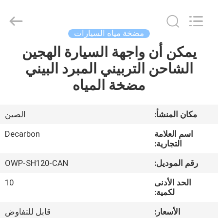
Bextreme
Shell
Motor
Technology
Co.,Ltd.
مضخة مياه السيارات
All
Rights
يمكن أن واجهة السيارة الهجين
منزل
Reserved.
الشاحن التربيني المبرد البيني
المنتجات
مضخة المياه
أشرطة
مكان المنشأ:
الصين
فيديو
اسم العلامة
Decarbon
التجارية:
حول
رقم الموديل:
OWP-SH120-CAN
بنا
الحد الأدنى
10
لكمية:
جولة
الأسعار:
قابل للتفاوض