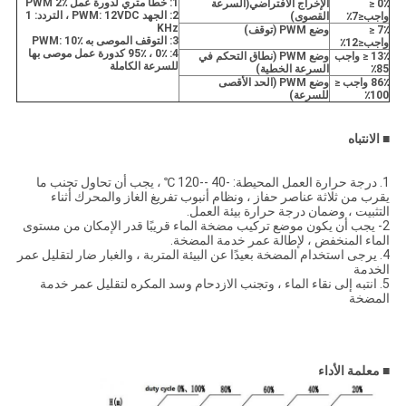
1: خطأ متري لدورة عمل PWM 2٪
0٪ ≤
الإخراج الافتراضي
(
السرعة
2: الجهد PWM: 12VDC ، التردد: 1
واجب≤7٪
القصوى
)
KHz
7٪ ≤
وضع PWM (توقف)
3:
التوقف الموصى به PWM: 10٪
واجب≤12٪
4: 0٪ ، 95٪ كدورة عمل موصى بها
13٪ ≤ واجب
وضع PWM (نطاق التحكم في
للسرعة الكاملة
85٪
السرعة الخطية)
86٪ واجب ≤
وضع PWM (الحد الأقصى
100٪
للسرعة)
■
الانتباه
1. درجة حرارة العمل المحيطة: -40 --120 ℃ ، يجب أن تحاول تجنب ما
يقرب من ثلاثة عناصر حفاز ، ونظام أنبوب تفريغ الغاز والمحرك أثناء
التثبيت ، وضمان درجة حرارة بيئة العمل.
2- يجب أن يكون موضع تركيب مضخة الماء قريبًا قدر الإمكان من مستوى
الماء المنخفض ، لإطالة عمر خدمة المضخة.
4. يرجى استخدام المضخة بعيدًا عن البيئة المتربة ، والغبار ضار لتقليل عمر
الخدمة
5. انتبه إلى نقاء الماء ، وتجنب الازدحام وسد المكره لتقليل عمر خدمة
المضخة
■
معلمة الأداء