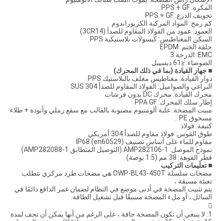
المكره: PPS + GF
تجويف الدرع: PPS + GF
كم رمح: المواد المركبة الكربوراندوم
العمود: عمود من الفولاذ المقاوم للصدأ (3CR14)
السكن المغناطيس: كبسولات بلاستيكية PPS
حلقة الختم: EPDM
EMC: الدرجة 3
الضوضاء: ≤61 ديسيبل
■ جهاز القيادة (بما في ذلك المحرك)
دوار القيادة: مغناطيس مغلف بالبلاستيك PPS
البراغي والصواميل: الفولاذ المقاوم للصدأ SUS 304
محرك القيادة: محرك DC بدون فرشات
إطار سلك المحرك: PPA GF
مبيت المضخة: علبة ألومنيوم مصبوبة بالقالب مع سفع رملي وأنودة + طلاء
مسحوق PE ..
كتيفة: فولاذ
طوق القوس: فولاذ مقاوم للصدأ 304 أمريكي
مقاوم للماء على أساس تصنيف IP68 (en60529)
نموذج الموصل: AMP282106-1 (التوصيل المتطابق AMP282088-1)
قطر الفوهة: 38 مم (1.5 بوصة)
■
تعليمات التركيب
مضخات سلسلة OWP-BL43-450T هي مضخات طرد مركزي تتطلب
تعبئة مسبقة ،
يتم تثبيت المضخة في أدنى موضع في النظام لضمان غمر الدافع دائمًا في
السائل ، أو ملء المضخة مسبقًا قبل تشغيل الطاقة.

1: لا ينبغي أن تكون المضخة جافة ، على الرغم من أنها يمكن أن تجف لمدة