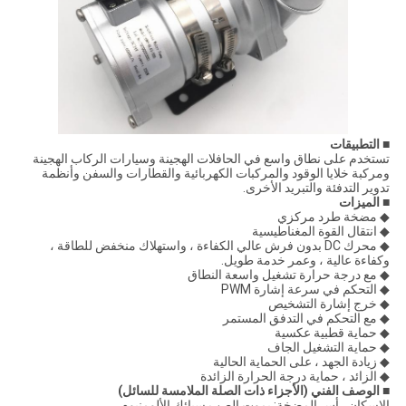
■ التطبيقات
تستخدم على نطاق واسع في الحافلات الهجينة وسيارات الركاب الهجينة
ومركبة خلايا الوقود والمركبات الكهربائية والقطارات والسفن وأنظمة
تدوير التدفئة والتبريد الأخرى.
■ الميزات
◆ مضخة طرد مركزي
◆ انتقال القوة المغناطيسية
◆ محرك DC بدون فرش عالي الكفاءة ، واستهلاك منخفض للطاقة ،
وكفاءة عالية ، وعمر خدمة طويل.
◆ مع درجة حرارة تشغيل واسعة النطاق
◆ التحكم في سرعة إشارة PWM
◆ خرج إشارة التشخيص
◆ مع التحكم في التدفق المستمر
◆ حماية قطبية عكسية
◆ حماية التشغيل الجاف
◆ زيادة الجهد ، على الحماية الحالية
◆ الزائد ، حماية درجة الحرارة الزائدة
■ الوصف الفني (الأجزاء ذات الصلة الملامسة للسائل)
الإسكان رأس المضخة: يموت الصب سبائك الألومنيوم