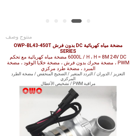
طلب
اقتباس
خريطة
منتوج وصف
الموقع
مضخة مياه كهربائية DC بدون فرش OWP-BL43-450T
SERIES
6000L / H ، H = 8M 24V DC مضخة مياه كهربائية مع تحكم
PWM ، مضخة محرك بدون فرش ، مضخة خلايا الوقود ، مضخة
سياسة
المبرد ، مضخة طرد مركزي
التعزيز / الدوران / التردد المتغير / الضجيج المنخفض / مضخة الطرد
الخصوصية
المركزي
مراقبة PWM / تشخيص الأعطال