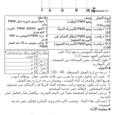
دورة العمل
وصف
ملاحظة:
1: خطأ متري لدورة عمل PWM
0٪ ≤
وضع PWM (توقف)
±
2٪
واجب≤10٪
2: الجهد PWM: 24VDC ، التردد:
11٪ ≤ واجب≤
وضع PWM (السرعة الدنيا)
1 كيلو هرتز
55٪
3:
تردد PWM الموصى به: 500
51٪ ≤ واجب
وضع PWM (نطاق التحكم في
هرتز
90٪
السرعة الخطية)
4: واجب موصى به 0٪ عند فصل
91٪ ≤ واجب٪
وضع PWM (السرعة القصوى)
PWM
100٪
حجم السلك الموصى به هو (بناءً على
سلك ديا.
أطول سلك تم استخدامه
*
انخفاض الجهد بنسبة 3٪)
24 فولت
*
طول السلك يعني المسافة من المضخة
1.5 مم²
16 م
إلى البطارية
2.5 مم²
25 م
■
الانتباه
3 مم²
31 م
1. درجة حرارة العمل المحيطة: -40 --120
4 مم²
40 م
℃ ، يجب أن تحاول تجنب ما يقرب من ثلاثة عناصر حفاز ، ونظام أنبوب
تفريغ الغاز والمحرك أثناء التثبيت ، وضمان درجة حرارة بيئة العمل.
2- يجب أن يكون موضع تركيب مضخة الماء قريبًا قدر الإمكان من مستوى
الماء المنخفض ، لإطالة عمر خدمة المضخة.
4. يرجى استخدام المضخة بعيدًا عن البيئة المتربة ، والغبار ضار لتقليل عمر
الخدمة
5. انتبه إلى نقاء الماء ، وتجنب الازدحام وسد المكره لتقليل عمر خدمة
المضخة
■
معلمة الأداء