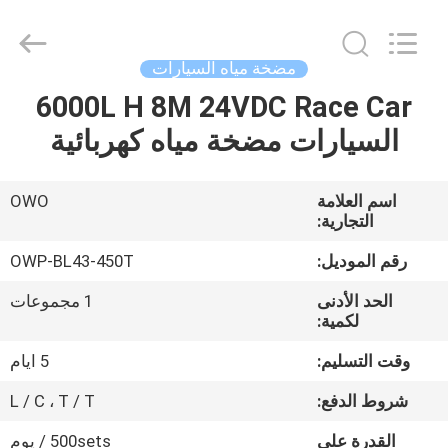
Bextreme
Shell
Motor
Technology
Co.,Ltd.
مضخة مياه السيارات
All
Rights
6000L H 8M 24VDC Race Car
منزل
Reserved.
السيارات مضخة مياه كهربائية
المنتجات
اسم العلامة
OWO
التجارية:
أشرطة
فيديو
رقم الموديل:
OWP-BL43-450T
الحد الأدنى
1 مجموعات
لكمية:
حول
بنا
وقت التسليم:
5 ايام
شروط الدفع:
L / C ، T / T
جولة
القدرة على
500sets / يوم