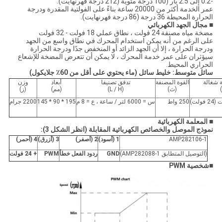
-0.2 إلى 2.5 بار (100 درجة مئوية (212 درجة فهرنهايت).
عمر الخدمة أكثر من 20000 ساعة بناءً على الفولتية المقدرة ودرجة
الحرارة المحيطة 36 درجة (86 درجة فهرنهايت).
■
مجال الجهد الكهربائي
مضخة مياه مصنفة 24 فولت ، نطاق عملي 18 فولت - 32 فولت
على الرغم من أنه يمكن استخدام المحرك في نطاق واسع من الجهد
ودرجة الحرارة ، إلا أن الجهد الزائد أو المنخفض جدًا ودرجة الحرارة
سيؤثران على عمر خدمة المحرك ، لا يمكن أن تتعرض المضخة للإشعاع
الحراري المحيط.
سائل متوسط: خليط سائل (ماء يحتوي على أقل من 60٪ جلايكول)
ة شغالة
القوة المصنفة
تدفق تصنيفا
أبعاد
وزن
(ث)
(L / H)
(مم)
(ز)
250 واط
س = 6000 لتر / ساعة ، ع = 8 م
195 * 90 * 145
2200 جرام
■
المعلمة الكهربائية
نموذج الموصل والخصائص الكهربائية المقابلة (انظر الشكل 3):
AMP282106-1
1 (أسود)
2 (أصفر)
3 (أزرق)
4 (أحمر)
(التوصيل المتطابق AMP282088-1)
GND
ردود الفعل خطأ
PWM
+ 24 فولت
■
شخصية PWM