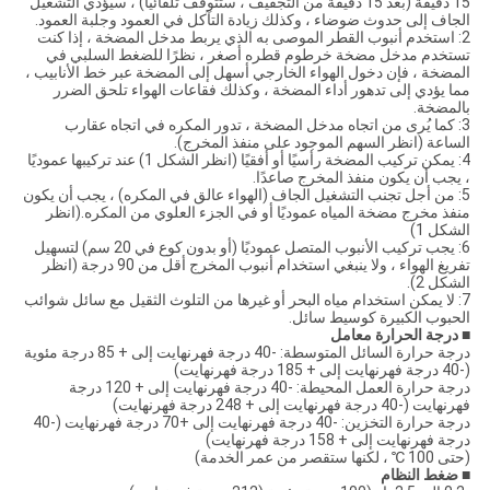
15 دقيقة (بعد 15 دقيقة من التجفيف ، ستتوقف تلقائيًا) ، سيؤدي التشغيل
الجاف إلى حدوث ضوضاء ، وكذلك زيادة التآكل في العمود وجلبة العمود.
2: استخدم أنبوب القطر الموصى به الذي يربط مدخل المضخة ، إذا كنت
تستخدم مدخل مضخة خرطوم قطره أصغر ، نظرًا للضغط السلبي في
المضخة ، فإن دخول الهواء الخارجي أسهل إلى المضخة عبر خط الأنابيب ،
مما يؤدي إلى تدهور أداء المضخة ، وكذلك فقاعات الهواء تلحق الضرر
بالمضخة.
3: كما يُرى من اتجاه مدخل المضخة ، تدور المكره في اتجاه عقارب
الساعة (انظر السهم الموجود على منفذ المخرج).
4: يمكن تركيب المضخة رأسيًا أو أفقيًا (انظر الشكل 1) عند تركيبها عموديًا
، يجب أن يكون منفذ المخرج صاعدًا.
5: من أجل تجنب التشغيل الجاف (الهواء عالق في المكره) ، يجب أن يكون
منفذ مخرج مضخة المياه عموديًا أو في الجزء العلوي من المكره.(انظر
الشكل 1)
6: يجب تركيب الأنبوب المتصل عموديًا (أو بدون كوع في 20 سم) لتسهيل
تفريغ الهواء ، ولا ينبغي استخدام أنبوب المخرج أقل من 90 درجة (انظر
الشكل 2).
7: لا يمكن استخدام مياه البحر أو غيرها من التلوث الثقيل مع سائل شوائب
الحبوب الكبيرة كوسيط سائل.
■ درجة الحرارة
معامل
درجة حرارة السائل المتوسطة: -40 درجة فهرنهايت إلى + 85 درجة مئوية
(-40 درجة فهرنهايت إلى + 185 درجة فهرنهايت)
درجة حرارة العمل المحيطة: -40 درجة فهرنهايت إلى + 120 درجة
فهرنهايت (-40 درجة فهرنهايت إلى + 248 درجة فهرنهايت)
درجة حرارة التخزين: -40 درجة فهرنهايت إلى +70 درجة فهرنهايت (-40
درجة فهرنهايت إلى + 158 درجة فهرنهايت)
(حتى 100 ℃ ، لكنها ستقصر من عمر الخدمة)
■
ضغط النظام