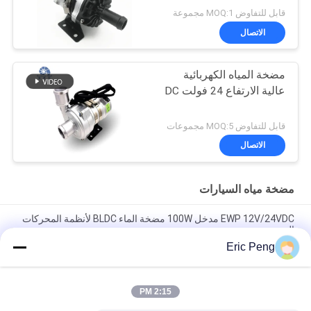
قابل للتفاوض MOQ:1 مجموعة
الاتصال
مضخة المياه الكهربائية
عالية الارتفاع 24 فولت DC
قابل للتفاوض MOQ:5 مجموعات
الاتصال
مضخة مياه السيارات
EWP 12V/24VDC مدخل 100W مضخة الماء BLDC لأنظمة المحركات
الهجينة.
Eric Peng
مضخة مبردة 24VDC للسيارات EWP لنظام تبريد PHEV للسيارات
الإلكترونية الهجينة
2:15 PM
مضخة مياه السيارات ذات الجودة العالية Bextreme Shell 24VDC
لتبريد مركبات الهندسة PHEV.