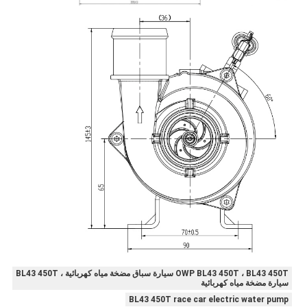
OWP BL43 450T ، BL43 450T سيارة سباق مضخة مياه كهربائية ، BL43 450T
سيارة مضخة مياه كهربائية
BL43 450T race car electric water pump