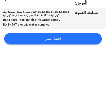
في
العرض:
المعمل
تسليط الضوء:
OWP BL43 450T ، BL43 450T سيارة سباق مضخة مياه
كهربائية ، BL43 450T سيارة مضخة مياه كهربائية
,
,
BL43 450T race car electric water pump
ضبط
BL43 450T electric water pump car
الجودة
افضل سعر
اتصل
بنا
أخبار
جميع
القضايا