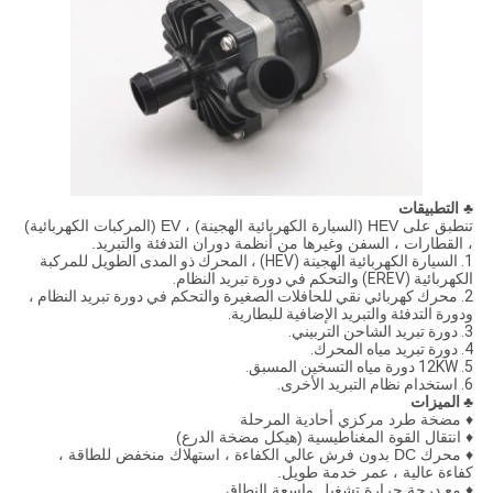
♣ التطبيقات
تنطبق على HEV (السيارة الكهربائية الهجينة) ، EV (المركبات الكهربائية)
، القطارات ، السفن وغيرها من أنظمة دوران التدفئة والتبريد.
1. السيارة الكهربائية الهجينة (HEV) ، المحرك ذو المدى الطويل للمركبة
الكهربائية (EREV) والتحكم في دورة تبريد النظام.
2. محرك كهربائي نقي للحافلات الصغيرة والتحكم في دورة تبريد النظام ،
ودورة التدفئة والتبريد الإضافية للبطارية.
3. دورة تبريد الشاحن التربيني.
4. دورة تبريد مياه المحرك.
5. 12KW دورة مياه التسخين المسبق.
6. استخدام نظام التبريد الأخرى.
♣ الميزات
♦ مضخة طرد مركزي أحادية المرحلة
♦ انتقال القوة المغناطيسية (هيكل مضخة الدرع)
♦ محرك DC بدون فرش عالي الكفاءة ، استهلاك منخفض للطاقة ،
كفاءة عالية ، عمر خدمة طويل.
♦ مع درجة حرارة تشغيل واسعة النطاق