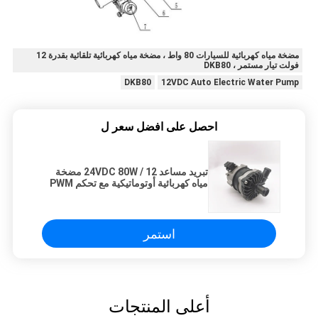
مضخة مياه كهربائية للسيارات 80 واط ، مضخة مياه كهربائية تلقائية بقدرة 12
فولت تيار مستمر ، DKB80
DKB80
12VDC Auto Electric Water Pump
احصل على افضل سعر ل
تبريد مساعد 12 / 24VDC 80W مضخة
مياه كهربائية أوتوماتيكية مع تحكم PWM
استمر
أعلى المنتجات