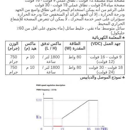
مضخة مياه مصنفة 12 فولت ، نطاق عملي 9 فولت - 16 فولت
مضخة مياه 24 فولت ، نطاق عملي 18 فولت - 30 فولت
على الرغم من أنه يمكن استخدام المحرك في نطاق واسع من الجهد
ودرجة الحرارة ، إلا أن الجهد الزائد أو المنخفض جدًا ودرجة الحرارة
سيؤثران على عمر خدمة المحرك ، لا يمكن أن تتعرض المضخة للإشعاع
الحراري المحيط.
سائل متوسط: ماء نقي ، خليط سائل (ماء يحتوي على أقل من 60٪
جليكول)
♣ المعلمة الكهربائية
جهد العمل (VDC)
الطاقة
ماكس تدفق
ماكس
الوزن
المقدرة (W)
(L / H)
هيد (م)
(جرام)
9 فولت - 16 فولت
80 واط
1800 لتر /
10 م
750
(12 فولت)
ساعة
جرام
18 فولت - 30 فولت
80 واط
1800 لتر /
10 م
750
(24 فولت)
ساعة
جرام
♣ نموذج الموصل والدبابيس