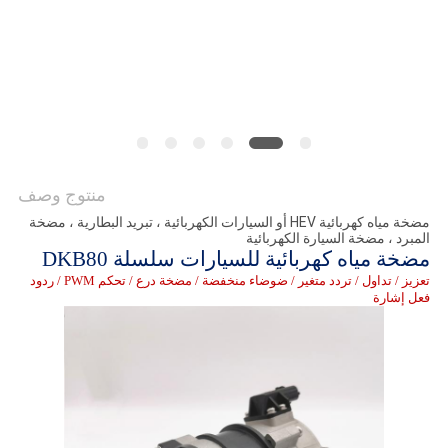
طلب
اقتباس
خريطة
الموقع
منتوج وصف
سياسة
مضخة مياه كهربائية HEV أو السيارات الكهربائية ، تبريد البطارية ، مضخة
المبرد ، مضخة السيارة الكهربائية
الخصوصية
مضخة مياه كهربائية للسيارات سلسلة DKB80
تعزيز / تداول / تردد متغير / ضوضاء منخفضة / مضخة درع / تحكم PWM / ردود
فعل إشارة