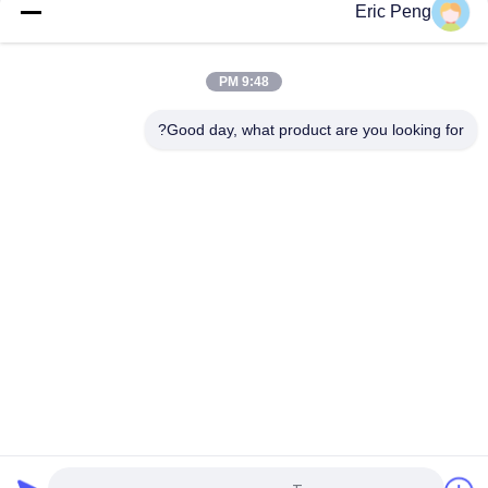
Eric Peng
مضخة مبردة 24VDC للسيارات EWP لنظام تبريد PHEV للسيارات
الإلكترونية الهجينة
9:48 PM
مضخة مياه السيارات ذات الجودة العالية Bextreme Shell 24VDC
لتبريد مركبات الهندسة PHEV.
Good day, what product are you looking for?
فئات شعبية
جميع
سائق BLDC موتور IC
مجلس سائق BLDC
3 مراحل سائق محرك 
مضخة مياه السيارات
BLDC
مروحة الطرد المركزي 
مضخة مياه BLDC
BLDC
محرك DC بدون 
مشغل خطي كهربائي
فرشات