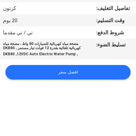
في
تفاصيل التغليف:
كرتون
المعمل
وقت التسليم:
20 يوم
ضبط
شروط الدفع:
تي / تي مقدما
الجودة
تسليط الضوء:
مضخة مياه كهربائية للسيارات 80 واط ، مضخة مياه
كهربائية تلقائية بقدرة 12 فولت تيار مستمر ، DKB80
,
,
DKB80
12VDC Auto Electric Water Pump
اتصل
بنا
افضل سعر
أخبار
جميع
القضايا