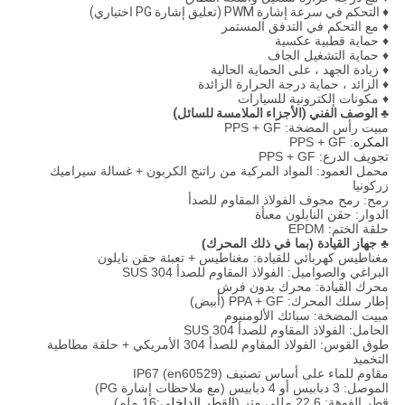
♦ التحكم في سرعة إشارة PWM (تعليق إشارة PG اختياري)
♦ مع التحكم في التدفق المستمر
♦ حماية قطبية عكسية
♦ حماية التشغيل الجاف
♦ زيادة الجهد ، على الحماية الحالية
♦ الزائد ، حماية درجة الحرارة الزائدة
♦ مكونات إلكترونية للسيارات
♣ الوصف الفني (الأجزاء الملامسة للسائل)
مبيت رأس المضخة: PPS + GF
المكره
: PPS + GF
تجويف الدرع: PPS + GF
محمل العمود: المواد المركبة من راتنج الكربون + غسالة سيراميك
زركونيا
رمح: رمح مجوف الفولاذ المقاوم للصدأ
الدوار: حقن النايلون معبأة
حلقة الختم: EPDM
♣ جهاز القيادة (بما في ذلك المحرك)
مغناطيس كهربائي للقيادة: مغناطيس + تعبئة حقن نايلون
البراغي والصواميل: الفولاذ المقاوم للصدأ SUS 304
محرك القيادة: محرك بدون فرش
إطار سلك المحرك: PPA + GF (أبيض)
مبيت المضخة: سبائك الألومنيوم
الحامل: الفولاذ المقاوم للصدأ SUS 304
طوق القوس: الفولاذ المقاوم للصدأ 304 الأمريكي + حلقة مطاطية
التخميد
مقاوم للماء على أساس تصنيف IP67 (en60529)
الموصل: 3 دبابيس أو 4 دبابيس (مع ملاحظات إشارة PG)
قطر الفوهة: 22.6 مللي متر (
القطر الداخلي:
16 ملم)