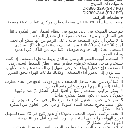
♣ مواصفات النموذج
DKB80-12A (SR / PG
)
DKB80-24A (SR / PG)
♣ تعليمات التركيب
مضخات سلسلة DKB80 هي مضخات طرد مركزي تتطلب تعبئة مسبقة
،
يتم تثبيت المضخة في أدنى موضع في النظام لضمان غمر المكره دائمًا
في السائل ، أو ملء المضخة مسبقًا قبل تشغيل الطاقة.
1: لا ينبغي أن تكون المضخة جافة ، على الرغم من أنها يمكن أن تجف
لمدة 30 ثانية (بعد 30 ثانية من التجفيف ، ستتوقف تلقائيًا) ، سيؤدي
التشغيل الجاف إلى حدوث ضوضاء ، كما يزيد من التآكل في العمود
وجلبة العمود.
2: استخدم أنبوب القطر الموصى به الذي يربط مدخل المضخة ، إذا كنت
تستخدم مدخل مضخة خرطوم قطره أصغر ، نظرًا للضغط السلبي في
المضخة ، فإن دخول الهواء الخارجي أسهل إلى المضخة عبر خط الأنابيب
، مما يؤدي إلى تدهور أداء المضخة ، وكذلك فقاعات الهواء تلحق الضرر
بالمضخة.
3: كما يُرى من اتجاه مدخل المضخة ، تدور دولاب الدفع في اتجاه عقارب
الساعة (انظر السهم الموجود على منفذ المخرج).
4: يمكن تركيب المضخة رأسيًا أو أفقيًا (انظر الشكل 1) عند تركيبها
عموديًا ، يجب أن يكون منفذ المخرج صاعدًا.
5: من أجل تجنب التشغيل الجاف (الهواء عالق في المكره) ، يجب أن
يكون منفذ مخرج مضخة المياه عموديًا أو في الجزء العلوي من المكره.
(انظر الشكل 1)
6: يجب تركيب الأنبوب المتصل عموديًا (أو بدون كوع في 20 سم) لتسهيل
تفريغ الهواء ، ولا ينبغي استخدام أنبوب المخرج أقل من 90 درجة
الكوع (انظر الشكل 2).
7: لا تستخدم مياه البحر أو غيرها من التلوث الثقيل مع سائل شوائب