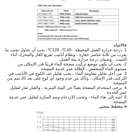
♣
الانتباه
1. درجة حرارة العمل المحيطة: -40
℃
- 120
℃
، يجب أن تحاول تجنب ما
يقرب من ثلاثة عناصر حفازة ، ونظام أنابيب تفريغ الغاز والمحرك أثناء
التثبيت ، وضمان درجة حرارة بيئة العمل.
2- يجب أن يكون موضع تركيب مضخة الماء قريبًا قدر الإمكان من
مستوى الماء المنخفض ، لإطالة عمر خدمة المضخة.
3. من أجل تقليل مقاومة الماء ، يجب تقليل عدد الكوع في الأنابيب في
التركيب قدر الإمكان ، وتأكد من عدم وجود أي كوع على بعد 20 سم من
المضخة.
4. يرجى استخدام المضخة بعيدًا عن البيئة المتربة ، والغبار ضار لتقليل
عمر الخدمة
5. انتبه إلى نقاء الماء ، وتجنب الازدحام وسد المكره لتقليل عمر خدمة
المضخة.
♣ مخطط منحنى