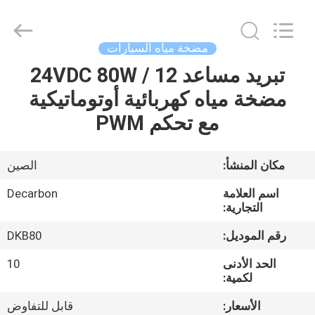
Bextreme
Shell
Motor
Technology
Co.,Ltd.
مضخة مياه السيارات
All
Rights
تبريد مساعد 12 / 24VDC 80W
منزل
Reserved.
مضخة مياه كهربائية أوتوماتيكية
المنتجات
مع تحكم PWM
أشرطة
مكان المنشأ:
الصين
فيديو
اسم العلامة
Decarbon
التجارية:
حول
رقم الموديل:
DKB80
بنا
الحد الأدنى
10
لكمية:
جولة
الأسعار:
قابل للتفاوض