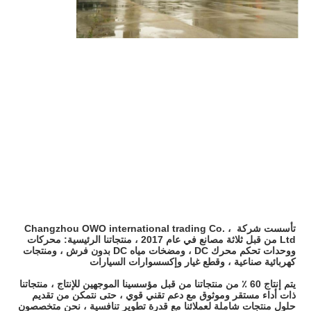
تأسست شركة Changzhou OWO international trading Co. ، 
Ltd من قبل ثلاثة مصانع في عام 2017 ، منتجاتنا الرئيسية: محركات 
ووحدات تحكم محرك DC ، ومضخات مياه DC بدون فرش ، ومنتجات 
كهربائية صناعية ، وقطع غيار وإكسسوارات السيارات 
يتم إنتاج 60 ٪ من منتجاتنا من قبل مؤسسينا الموجهين للإنتاج ، منتجاتنا 
ذات أداء مستقر وموثوق مع دعم تقني قوي ، حتى نتمكن من تقديم 
حلول منتجات شاملة لعملائنا مع قدرة تطوير تنافسية ، نحن متخصصون 