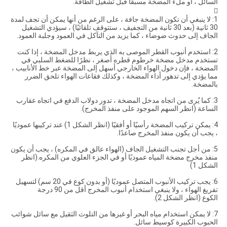
السائل ، أو ملء المضخة مسبقًا قبل تشغيل الطاقة.

1: لا ينبغي أن تكون المضخة جافة ، على الرغم من أنها يمكن أن تجف لمدة
30 ثانية (بعد 30 ثانية من التجفيف ، ستتوقف تلقائيًا) ، سيؤدي التشغيل
الجاف إلى حدوث ضوضاء ، كما يزيد من التآكل في العمود وجلبة العمود.
2: استخدم أنبوب القطر الموصى به الذي يربط مدخل المضخة ، إذا كنت
تستخدم مدخل مضخة خرطوم قطره أصغر ، نظرًا للضغط السلبي في
المضخة ، فإن دخول الهواء الخارجي أسهل إلى المضخة عبر خط الأنابيب ،
مما يؤدي إلى تدهور أداء المضخة ، وكذلك فقاعات الهواء تلحق الضرر
بالمضخة.
3: كما يُرى من اتجاه مدخل المضخة ، تدور دولاب الدفع في اتجاه عقارب
الساعة (انظر السهم الموجود على منفذ المخرج).
4: يمكن تركيب المضخة رأسيًا أو أفقيًا (انظر الشكل 1) عند تركيبها عموديًا
، يجب أن يكون منفذ المخرج صاعدًا.
5: من أجل تجنب التشغيل الجاف (الهواء عالق في المكره) ، يجب أن يكون
منفذ مخرج مضخة المياه عموديًا أو في الجزء العلوي من المكره.(انظر
الشكل 1)
6: يجب تركيب الأنبوب المتصل عموديًا (أو بدون كوع في 20 سم) لتسهيل
تفريغ الهواء ، ولا ينبغي استخدام أنبوب المخرج أقل من 90 درجة
الكوع (انظر الشكل 2).
7: لا يمكن استخدام مياه البحر أو غيرها من التلوث الثقيل مع سائل شوائب
الحبوب الكبيرة كوسيط سائل.