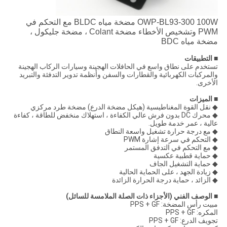
OWP-BL93-300 100W مضخة مياه BLDC مع التحكم في
PWM وتشخيص الأخطاء مضخة Colant ، مضخة جليكول ،
مضخة مياه BDC
■ التطبيقات
تستخدم على نطاق واسع في الحافلات الهجينة وسيارات الركاب الهجينة
والمركبات الكهربائية والقطارات والسفن وأنظمة تدوير التدفئة والتبريد
الأخرى.
■ الميزات
◆ نقل القوة المغناطيسية (هيكل مضخة الدرع) مضخة طرد مركزي
◆ محرك DC بدون فرش عالي الكفاءة ، استهلاك منخفض للطاقة ، كفاءة
عالية ، عمر خدمة طويل.
◆ مع درجة حرارة تشغيل واسعة النطاق
◆ التحكم في سرعة إشارة PWM
◆ مع التحكم في التدفق المستمر
◆ حماية قطبية عكسية
◆ حماية التشغيل الجاف
◆ زيادة الجهد ، على الحماية الحالية
◆ الزائد ، حماية درجة الحرارة الزائدة
■ الوصف الفني (الأجزاء ذات الصلة الملامسة للسائل)
مبيت رأس المضخة: PPS + GF
المكره: PPS + GF
تجويف الدرع: PPS + GF