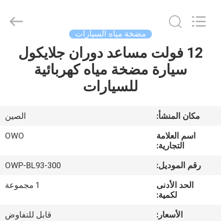
Bextreme
Shell
Motor
Technology
Co.,Ltd.
مضخة مياه السيارات
All
Rights
12 فولت مساعد دوران جلايكول
منزل
Reserved.
سيارة مضخة مياه كهربائية
المنتجات
للسيارات
أشرطة
مكان المنشأ:
الصين
فيديو
اسم العلامة
OWO
التجارية:
حول
رقم الموديل:
OWP-BL93-300
بنا
الحد الأدنى
1 مجموعة
لكمية:
جولة
الأسعار:
قابل للتفاوض