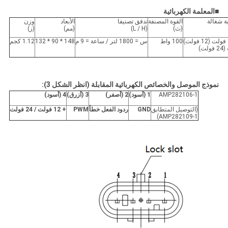
■
المعلمة الكهربائية
ة شغالة
القوة المصنفة
تدفق تصنيفا
الأبعاد
وزن
(ث)
(L / H)
(مم)
(ز)
100 واط
س = 1800 لتر / ساعة = 9 م
148 * 90 * 132
1.12 كجم
نموذج الموصل والخصائص الكهربائية المقابلة (انظر الشكل 3):
AMP282106-1
1 (أسود)
2 (أصفر)
3 (أزرق)
4 (أسود)
(التوصيل المتطابق
GND
ردود الفعل خطأ
PWM
+ 12 فولت / 24 فولت
AMP282109-1)