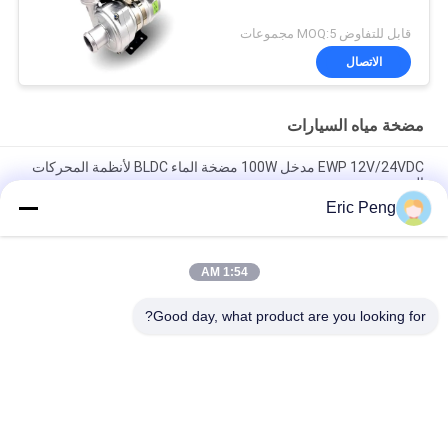
قابل للتفاوض MOQ:5 مجموعات
الاتصال
مضخة مياه السيارات
EWP 12V/24VDC مدخل 100W مضخة الماء BLDC لأنظمة المحركات
الهجينة.
Eric Peng
مضخة مبردة 24VDC للسيارات EWP لنظام تبريد PHEV للسيارات
الإلكترونية الهجينة
1:54 AM
مضخة مياه السيارات ذات الجودة العالية Bextreme Shell 24VDC
لتبريد مركبات الهندسة PHEV.
Good day, what product are you looking for?
فئات شعبية
جميع
سائق BLDC موتور IC
مجلس سائق BLDC