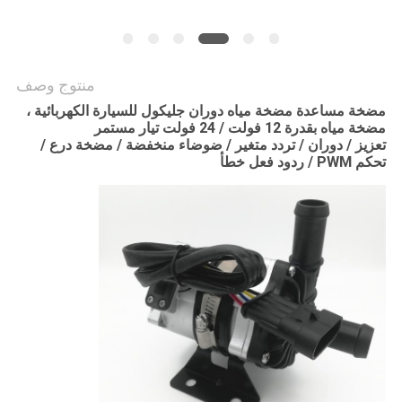
طلب
اقتباس
منتوج وصف
خريطة
مضخة مساعدة مضخة مياه دوران جليكول للسيارة الكهربائية ،
مضخة مياه بقدرة 12 فولت / 24 فولت تيار مستمر
الموقع
تعزيز / دوران / تردد متغير / ضوضاء منخفضة / مضخة درع /
تحكم PWM / ردود فعل خطأ
سياسة
الخصوصية