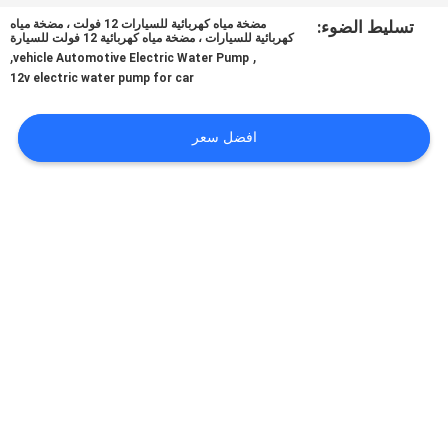
في
تسليط الضوء:
مضخة مياه كهربائية للسيارات 12 فولت ، مضخة مياه
كهربائية للسيارات ، مضخة مياه كهربائية 12 فولت للسيارة
المعمل
,
,
vehicle Automotive Electric Water Pump
12v electric water pump for car
ضبط
افضل سعر
الجودة
اتصل
بنا
أخبار
جميع
القضايا