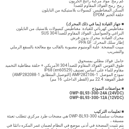
كم رمح: مواد مركبة راتنج الكربون
رمح: رمح الفولاذ المقاوم للصدأ
السكن المغناطيس: كبسولات بلاستيكية من النايلون
حلقة الختم: EPDM
■ جهاز القيادة (بما في ذلك المحرك)
مغناطيس كهربائي للقيادة: مغناطيس كبسولات بلاستيك من النايلون
البراغي والصواميل: الفولاذ المقاوم للصدأ SUS 304
محرك القيادة: محرك بدون فرش
إطار سلك المحرك: PPA GF
مبيت المضخة: علبة ألومنيوم مصبوبة بالقالب مع معالجة بالسفع الرملي
والتشريب
حامل: فولاذ مطلي بمسحوق
طوق القوس: الفولاذ المقاوم للصدأ 304 الأمريكي + حلقة مطاطية التخميد
مقاوم للماء على أساس تصنيف IP68 (en60529)
نموذج الموصل: AMP282106-1 (التوصيل المتطابق AMP282088-1)
قطر الفوهة: 22.4 مم (القطر الداخلي: 16 مم)
■
مواصفات النموذج
OWP-BL93-300-24A (24VDC)
OWP-BL93-300-12A (12VDC)
■
تعليمات التركيب
مضخات سلسلة OWP-BL93-300 هي مضخات طرد مركزي تتطلب تعبئة
مسبقة ،
يتم تثبيت المضخة في أدنى موضع في النظام لضمان غمر المكره دائمًا في