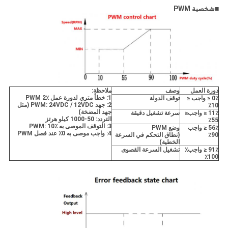
■
شخصية PWM
دورة العمل
وصف
ملاحظة:
1: خطأ متري لدورة عمل PWM 2٪
0٪ ≤ واجب ≤
توقف الدولة
2: جهد PWM: 24VDC / 12VDC (مثل
10٪
جهد المضخة)
11٪ ≤ واجب≤
سرعة تشغيل دقيقة
التردد: 50-1000 كيلو هرتز
55٪
3:
التوقف الموصى به PWM: 10٪
56٪ ≤ واجب
وضع PWM
4: واجب موصى به 0٪ عند فصل PWM
90٪
(نطاق التحكم في السرعة
الخطية)
91٪ ≤ واجب٪
تشغيل السرعة القصوى
100٪