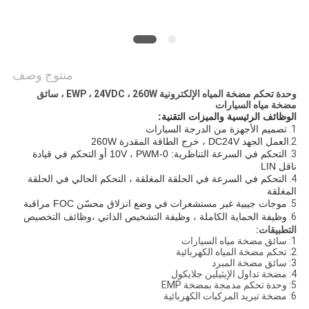
طلب
اقتباس
منتوج وصف
خريطة
وحدة تحكم مضخة المياه الإلكترونية EWP ، 24VDC ، 260W ، سائق
الموقع
مضخة مياه السيارات
الوظائف الرئيسية والميزات التقنية:
1.
تصميم الأجهزة من الدرجة السيارات
2.
العمل الجهد DC24V ، خرج الطاقة المقدرة 260W
سياسة
3.
التحكم في السرعة التناظرية: 0-10V ، PWM أو التحكم في قيادة
ناقل LIN
الخصوصية
4.
التحكم في السرعة في الحلقة المغلقة ، التحكم الحالي في الحلقة
المغلقة
5.
موجات جيبية غير مستشعرات في وضع انزلاق محسّن FOC
مراقبة
6.
وظيفة الحماية الكاملة ، وظيفة التشخيص الذاتي ،
وظائف التخصيص
التطبيقات:
1: سائق مضخة مياه السيارات
2: تحكم مضخة المياه الكهربائية
3: سائق مضخة المبرد
4: مضخة تداول الإيثيلين جلايكول
5: وحدة تحكم مدمجة بمضخة EMP
6: مضخة تبريد المركبات الكهربائية