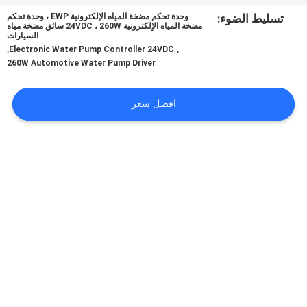
في
تسليط الضوء:
وحدة تحكم مضخة المياه الإلكترونية EWP ، وحدة تحكم
مضخة المياه الإلكترونية 24VDC ، 260W سائق مضخة مياه
المعمل
السيارات
,
,
Electronic Water Pump Controller 24VDC
260W Automotive Water Pump Driver
ضبط
الجودة
افضل سعر
اتصل
بنا
أخبار
جميع
القضايا