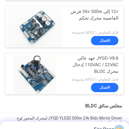
12v إلى 36v 500w فرش
العاصمة محرك تحكم
قابل للتفاوض MOQ:1 مجموعة
الاتصال
JYQD-V8.8 جهد عالي
110VAC / 22VAC إدخال
محرك BLDC
قابل للتفاوض MOQ:1 مجموعة
الاتصال
مجلس سائق BLDC
JYQD YL02D 500w 24v Bldc Motor Driver لمحرك المحور لوح
التزلج الكهربائي