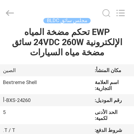
Bextreme
Shell
Motor
Technology
Co.,Ltd.
مجلس سائق BLDC
All
Rights
EWP تحكم مضخة المياه
منزل
Reserved.
الإلكترونية 24VDC 260W سائق
المنتجات
مضخة مياه السيارات
أشرطة
مكان المنشأ:
الصين
فيديو
اسم العلامة
Bextreme Shell
التجارية:
حول
رقم الموديل:
BXS-24260-أ
بنا
الحد الأدنى
5
لكمية:
جولة
شروط الدفع:
T / T.