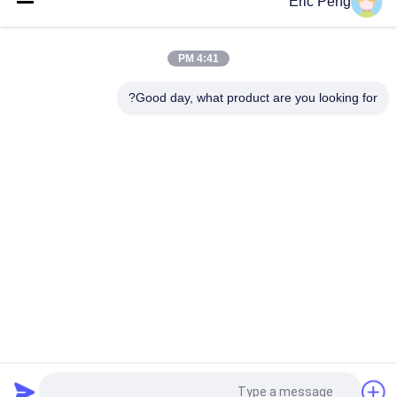
Eric Peng
مستشعر القاعة 110 فولت 220 فولت 12 فولت 24 فولت فرش تحكم
بمحرك تيار مستمر Pwm
4:41 PM
JYQD - V7.5E 36 إلى 72VDC ثلاث مراحل Mosfet Motor BLDC
لوحة القيادة
Good day, what product are you looking for?
فئات شعبية
جميع
سائق BLDC موتور IC
مجلس سائق BLDC
3 مراحل سائق محرك 
مضخة مياه السيارات
BLDC
مروحة الطرد المركزي 
مضخة مياه BLDC
BLDC
محرك DC بدون 
مشغل خطي كهربائي
فرشات