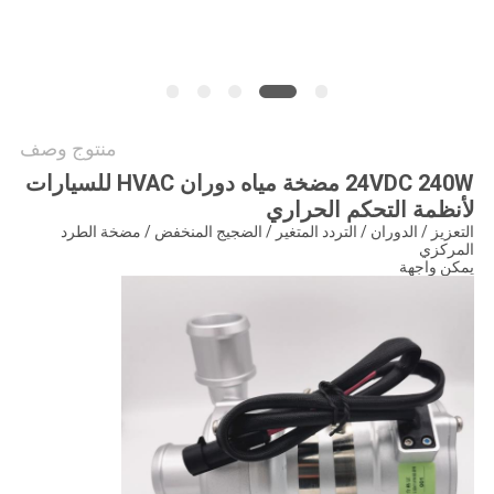
طلب
اقتباس
خريطة
منتوج وصف
الموقع
24VDC 240W مضخة مياه دوران HVAC للسيارات
لأنظمة التحكم الحراري
سياسة
التعزيز / الدوران / التردد المتغير / الضجيج المنخفض / مضخة الطرد
المركزي
يمكن واجهة
الخصوصية