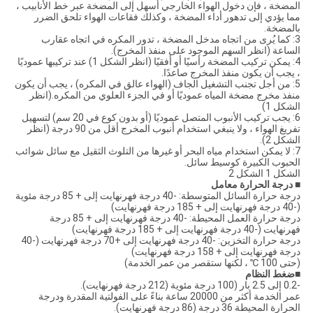
المضخة ، فإن دخول الهواء الخارجي أسهل إلى المضخة عبر خط الأنابيب ،
مما يؤدي إلى تدهور أداء المضخة ، وكذلك فقاعات الهواء تلحق الضرر
بالمضخة.
3: كما يُرى من اتجاه مدخل المضخة ، تدور المكره في اتجاه عقارب
الساعة (انظر السهم الموجود على منفذ المخرج).
4: يمكن تركيب المضخة رأسيًا أو أفقيًا (انظر الشكل 1) عند تركيبها عموديًا
، يجب أن يكون منفذ المخرج صاعدًا.
5: من أجل تجنب التشغيل الجاف (الهواء عالق في المكره) ، يجب أن يكون
منفذ مخرج مضخة المياه عموديًا أو في الجزء العلوي من المكره.(انظر
الشكل 1)
6: يجب تركيب الأنبوب المتصل عموديًا (أو بدون كوع في 20 سم) لتسهيل
تفريغ الهواء ، ولا ينبغي استخدام أنبوب المخرج أقل من 90 درجة (انظر
الشكل 2).
7: لا يمكن استخدام مياه البحر أو غيرها من التلوث الثقيل مع سائل شوائب
الحبوب الكبيرة كوسيط سائل.
الشكل 1 الشكل 2
■ درجة الحرارة
معامل
درجة حرارة السائل المتوسطة: -40 درجة فهرنهايت إلى + 85 درجة مئوية
(-40 درجة فهرنهايت إلى + 185 درجة فهرنهايت)
درجة حرارة العمل المحيطة: -40 درجة فهرنهايت إلى + 85 درجة
فهرنهايت (-40 درجة فهرنهايت إلى + 185 درجة فهرنهايت)
درجة حرارة التخزين: -40 درجة فهرنهايت إلى +70 درجة فهرنهايت (-40
درجة فهرنهايت إلى + 158 درجة فهرنهايت)
(حتى 100 ℃ ، لكنها ستقصر من عمر الخدمة)
■
ضغط النظام
-0.2 إلى 2.5 بار (100 درجة مئوية (212 درجة فهرنهايت).
عمر الخدمة أكثر من 20000 ساعة بناءً على الفولتية المقدرة ودرجة
الحرارة المحيطة 36 درجة (86 درجة فهرنهايت).