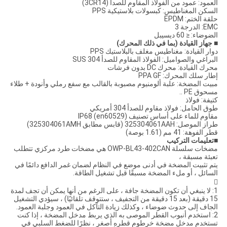
العمود: عمود من الفولاذ المقاوم للصدأ (3CR14)
السكن المغناطيس: كبسولات بلاستيكية PPS
حلقة الختم: EPDM
EMC: الدرجة 3
الضوضاء: ≤ 60 ديسيبل
■ جهاز القيادة (بما في ذلك المحرك)
دوار القيادة: مغناطيس مغلف بالبلاستيك PPS
البراغي والصواميل: الفولاذ المقاوم للصدأ SUS 304
محرك القيادة: محرك DC بدون فرشات
إطار سلك المحرك: PPA GF
مبيت المضخة: علبة ألومنيوم مصبوبة بالقالب مع سفع رملي وأنودة + طلاء
مسحوق PE ..
كتيفة: فولاذ
طوق الحامل: فولاذ مقاوم للصدأ 304 أمريكي
مقاوم للماء على أساس تصنيف IP68 (en60529)
طراز الموصل: 325304061AAH (قابس مطابق 325304061AMH)
قطر الفوهة: 41 مم (1.61 بوصة)
■
تعليمات التركيب
مضخات سلسلة OWP-BL43-402CAN هي مضخات طرد مركزي تتطلب
تعبئة مسبقة ،
يتم تثبيت المضخة في أدنى موضع في النظام لضمان غمر الدافع دائمًا في
السائل ، أو ملء المضخة مسبقًا قبل تشغيل الطاقة.

1: لا ينبغي أن تكون المضخة جافة ، على الرغم من أنها يمكن أن تجف لمدة
15 دقيقة (بعد 15 دقيقة من التجفيف ، ستتوقف تلقائيًا) ، سيؤدي التشغيل
الجاف إلى حدوث ضوضاء ، وكذلك زيادة التآكل في العمود وجلبة العمود.
2: استخدم أنبوب القطر الموصى به الذي يربط مدخل المضخة ، إذا كنت
تستخدم مدخل مضخة خرطوم قطره أصغر ، نظرًا للضغط السلبي في