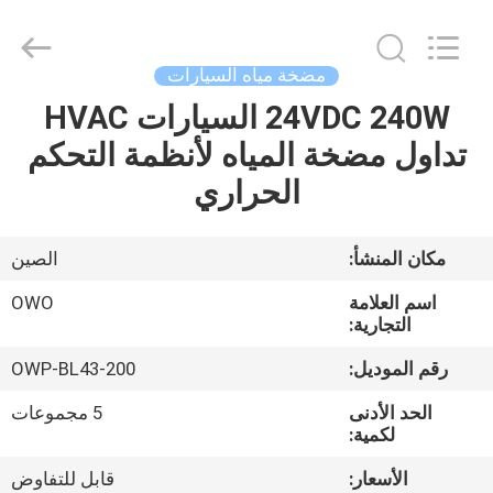
Bextreme
Shell
Motor
Technology
Co.,Ltd.
مضخة مياه السيارات
All
Rights
24VDC 240W السيارات HVAC
منزل
Reserved.
تداول مضخة المياه لأنظمة التحكم
المنتجات
الحراري
أشرطة
مكان المنشأ:
الصين
فيديو
اسم العلامة
OWO
التجارية:
حول
رقم الموديل:
OWP-BL43-200
بنا
الحد الأدنى
5 مجموعات
لكمية:
جولة
الأسعار:
قابل للتفاوض