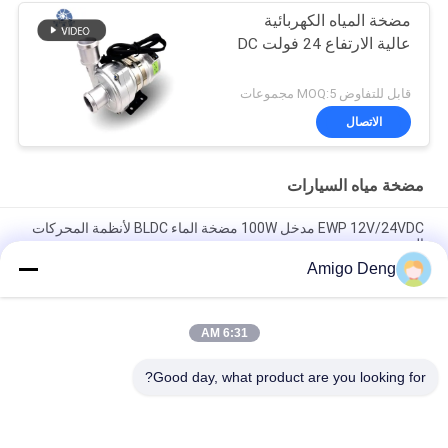
مضخة المياه الكهربائية
عالية الارتفاع 24 فولت DC
قابل للتفاوض MOQ:5 مجموعات
الاتصال
مضخة مياه السيارات
EWP 12V/24VDC مدخل 100W مضخة الماء BLDC لأنظمة المحركات
الهجينة.
Amigo Deng
مضخة مبردة 24VDC للسيارات EWP لنظام تبريد PHEV للسيارات
الإلكترونية الهجينة
6:31 AM
مضخة مياه السيارات ذات الجودة العالية Bextreme Shell 24VDC
لتبريد مركبات الهندسة PHEV.
Good day, what product are you looking for?
فئات شعبية
جميع