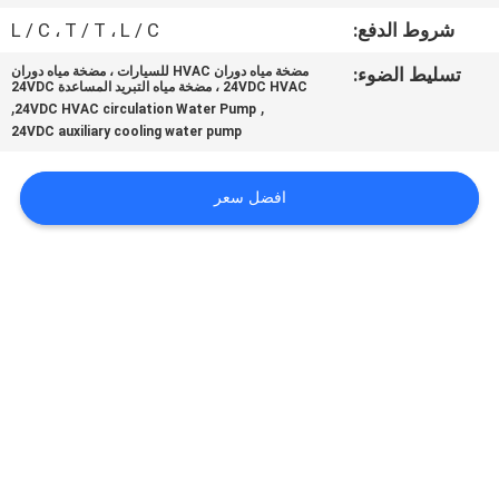
في
شروط الدفع:
L / C ، T / T ، L / C
المعمل
تسليط الضوء:
مضخة مياه دوران HVAC للسيارات ، مضخة مياه دوران
24VDC HVAC ، مضخة مياه التبريد المساعدة 24VDC
,
,
24VDC HVAC circulation Water Pump
ضبط
24VDC auxiliary cooling water pump
الجودة
افضل سعر
اتصل
بنا
أخبار
جميع
القضايا