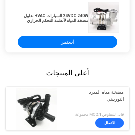
24VDC 240W السيارات HVAC تداول
مضخة المياه لأنظمة التحكم الحراري
استمر
أعلى المنتجات
مضخة مياه المبرد
التوربيني
قابل للتفاوض MOQ:1 مجموعة
الاتصال