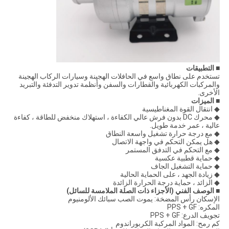
■ التطبيقات
تستخدم على نطاق واسع في الحافلات الهجينة وسيارات الركاب الهجينة
والمركبات الكهربائية والقطارات والسفن وأنظمة تدوير التدفئة والتبريد
الأخرى.
■ الميزات
◆ انتقال القوة المغناطيسية
◆ محرك DC بدون فرش عالي الكفاءة ، استهلاك منخفض للطاقة ، كفاءة
عالية ، عمر خدمة طويل.
◆ مع درجة حرارة تشغيل واسعة النطاق
◆ هل يمكن التحكم في واجهة الاتصال
◆ مع التحكم في التدفق المستمر
◆ حماية قطبية عكسية
◆ حماية التشغيل الجاف
◆ زيادة الجهد ، على الحماية الحالية
◆ الزائد ، حماية درجة الحرارة الزائدة
■ الوصف الفني (الأجزاء ذات الصلة الملامسة للسائل)
الإسكان رأس المضخة: يموت الصب سبائك الألومنيوم
المكره: PPS + GF
تجويف الدرع: PPS + GF
كم رمح: المواد المركبة الكربوراندوم