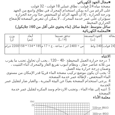
■
مجال الجهد الكهربائي
مضخة مياه 24 فولت ، نطاق عملي 18 فولت - 32 فولت
على الرغم من أنه يمكن استخدام المحرك في نطاق واسع من الجهد
ودرجة الحرارة ، إلا أن الجهد الزائد أو المنخفض جدًا ودرجة الحرارة
سيؤثران على عمر خدمة المحرك ، لا يمكن أن تتعرض المضخة للإشعاع
الحراري المحيط.
سائل متوسط: خليط سائل (ماء يحتوي على أقل من 60٪ جلايكول)
■
المعلمة الكهربائية
غالة
القوة المصنفة
تدفق تصنيفا
أبعاد
وزن
(ث)
(L / H)
(مم)
(ز)
240 واط
س = 2400 لتر / ساعة ، ع = 17 م
185 * 134 * 158
2200 جرام
الانتباه
1. درجة حرارة العمل المحيطة: -40 --120 ، يجب أن تحاول تجنب ما يقرب
من ثلاثة عناصر حفاز ، ونظام أنبوب تفريغ الغاز والمحرك أثناء التثبيت ،
وضمان درجة حرارة بيئة العمل.
2- يجب أن يكون موضع تركيب مضخة الماء قريبًا قدر الإمكان من مستوى
الماء المنخفض ، لإطالة عمر خدمة المضخة.
4. يرجى استخدام المضخة بعيدًا عن البيئة المتربة ، والغبار ضار لتقليل عمر
الخدمة
5. انتبه إلى نقاء الماء ، وتجنب الازدحام وسد المكره لتقليل عمر خدمة
المضخة
معلمة الأداء