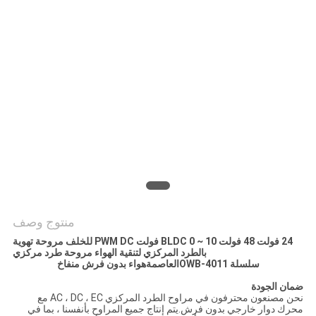
طلب
اقتباس
خريطة
الموقع
سياسة
الخصوصية
منتوج وصف
24 فولت 48 فولت BLDC 0 ~ 10 فولت PWM DC للخلف مروحة تهوية
بالطرد المركزي لتنقية الهواء مروحة طرد مركزي
سلسلة OWB-4011
العاصمة
هواء بدون فرش
منفاخ
ضمان الجودة
نحن مصنعون محترفون في مراوح الطرد المركزي AC ، DC ، EC مع
محرك دوار خارجي بدون فرش.يتم إنتاج جميع المراوح بأنفسنا ، بما في