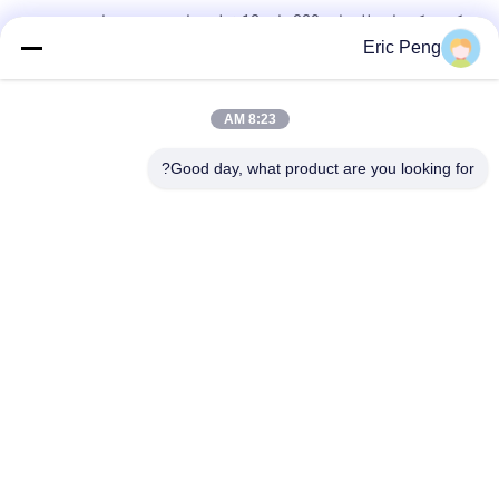
مكنسة كهربائية للسيارة 320 وات 12 فولت تيار مستمر منفاخ بدون
فرش
Eric Peng
آلة الضغط العالي Cpap 28cfm 24v Dc Brushless منفاخ
8:23 AM
6.8kpa 24v 300lpm BLDC مروحة الطرد المركزي لمعدات تبريد
مضخة الهواء
Good day, what product are you looking for?
فئات شعبية
جميع
سائق BLDC موتور IC
مجلس سائق BLDC
3 مراحل سائق محرك 
مضخة مياه السيارات
BLDC
مروحة الطرد المركزي 
مضخة مياه BLDC
BLDC
محرك DC بدون 
مشغل خطي كهربائي
فرشات