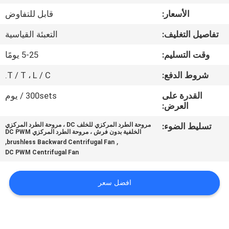
في
الأسعار:
قابل للتفاوض
المعمل
تفاصيل التغليف:
التعبئة القياسية
ضبط
وقت التسليم:
5-25 يومًا
الجودة
شروط الدفع:
T / T ، L / C.
القدرة على
300sets / يوم
اتصل
العرض:
بنا
تسليط الضوء:
مروحة الطرد المركزي للخلف DC ، مروحة الطرد المركزي
الخلفية بدون فرش ، مروحة الطرد المركزي DC PWM
,
,
brushless Backward Centrifugal Fan
DC PWM Centrifugal Fan
أخبار
افضل سعر
جميع
القضايا