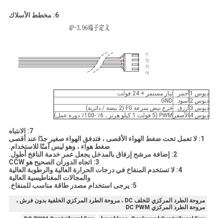
6: مخطط الأسلاك
دبوس 1
أحمر
تيار مستمر + 24 فولت
دبوس 2
أسود
GND
دبوس 3
أزرق
خرج نبض سرعة FG (2 نبضة / دائرية)
دبوس 4
الأصفر
PWM (5 فولت 1 كيلو هرتز ، 6٪ -100٪ دورة عمل)
7: الانتباه
1: لا تعمل تحت ضغط الهواء الأقصى ، فتدفق الهواء صغير جدًا عند أقصى
ضغط هواء ، وهو ليس آمنًا للاستخدام.
2: إضافة مرشح إرفاق بالمدخل يجعل عمر خدمة النافخ أطول.
3: اتجاه الدوران الصحيح هو CCW
4: لا تستخدم المنفاخ في درجات الحرارة العالية والرطوبة العالية
والمجالات المغناطيسية العالية
5: يرجى استخدام مصدر طاقة مناسب للمنفاخ.
مروحة الطرد المركزي للخلف DC ، مروحة الطرد المركزي الخلفية بدون فرش ،
مروحة الطرد المركزي DC PWM