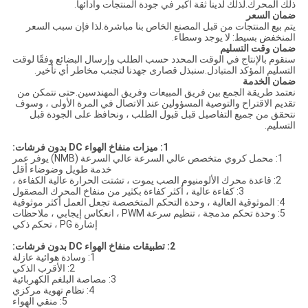
ذلك المحرك.لذلك لدينا ثقة أكبر في جودة المنتجات وأدائها.
ضمان السعر
يتم بيع المنتجات من قبل المصنع الخاص بنا مباشرة.لذا فإن سبب السعر
المنخفض بسيط: لا يوجد وسطاء.
ضمان وقت التسليم
سنقوم بالإنتاج في الوقت المحدد حسب الطلب وإرسال البضائع وفقًا لوقت
التسليم المؤكد المتبادل.سنبذل قصارى جهدنا لتجنب مخاطر أي تأخير.
ضمان الخدمة
نعتمد طريقة الجمع بين فريق المبيعات وفريق المهندسين.حتى نتمكن من
تقديم الاقتراح والتوصية المسؤولين عند الاتصال في المرة الأولى ، وسوف
نتحقق من جميع التفاصيل قبل قبول الطلب ، ونحافظ على الجودة قبل
التسليم.
1: ميزات منفاخ الهواء DC بدون فرشات:
1: محمل كروي متخصص عالي السرعة عالي السرعة (NMB) يوفر عمر
خدمة طويل وضوضاء أقل
2: قاعدة محرك الألومنيوم الصب يموت ، تشتت الحرارة عالية الكفاءة ،
3: كفاءة عالية ، أكثر كفاءة بكثير من منفاخ المحرك المصقول
4: الموثوقية العالية ، وحدة التحكم المتخصصة تجعل العمل أكثر موثوقية
5: وحدة تحكم مدمجة ، تنظيم سرعة PWM ، انعكاس إيجابي ، ملاحظات
إشارة PG ، تحكم ذكي
2: تطبيقات منفاخ الهواء DC بدون فرشات:
1: وسادة هوائية عازلة
2: الأقرب الذكي
3: مصاصة البلغم الكهربائية
4: نظام تهوية مركزي
5: منقي الهواء