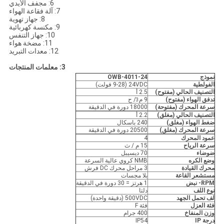
6: مجفف الأيدي
7: آلة فقاعة الهواء
8: جهاز تهوية
9: مكنسة كهربائية
10: جهاز التنفس
11: مضخة هواء
12: معدات التبريد
3: معلمات المنتجات
نموذج
OWB-4011-24
الفولطية
24VDC (9-28 فولت)
التصنيف الحالي (مفتوح)
2.5 أ
تدفق الهواء (مفتوح)
9 م
/ ح
3
سرعة المحرك (مفتوحة)
18000 دورة في الدقيقة
التصنيف الحالي (مغلق)
2.2 أ
ضغط الهواء (مغلق)
240 باسكال
سرعة المحرك (مغلق)
20500 دورة في الدقيقة
عمود المحرك
4
سرعة الرياح
15 م / ث
ضوضاء
70 ديسيبل
وضع الكره
NMB كروي عالية السرعة
محرك القيادة
3 مراحل محرك DC فرش
مستشعر القاعة
بلا مجسات
RPM- نبض
1 هرتز = 30 دورة في الدقيقة
نوع اللف
دلتا
لف تحمل الجهد
500VDC (دقيقة واحدة)
فئة العزل
فئة F
وزن المنفاخ
400 جرام
درجة IP
IP54