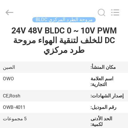
Bextreme
Shell
Motor
Technology
Co.,Ltd.
مروحة الطرد المركزي BLDC
All
Rights
24V 48V BLDC 0 ~ 10V PWM
منزل
Reserved.
DC للخلف لتنقية الهواء مروحة
المنتجات
طرد مركزي
أشرطة
مكان المنشأ:
الصين
فيديو
اسم العلامة
OWO
التجارية:
حول
إصدار الشهادات:
CE,Rosh
بنا
رقم الموديل:
OWB-4011
الحد الأدنى
5 مجموعات
جولة
لكمية: