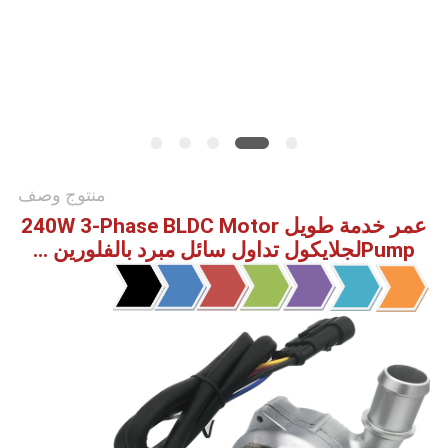
طلب
اقتباس
خريطة
الموقع
منتوج وصف
سياسة
عمر خدمة طويل 240W 3-Phase BLDC Motor
الخصوصية
Pump
ل
جلايكول تداول سائل مبرد بالفلورين ...