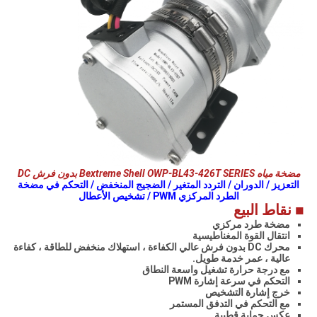
مضخة مياه Bextreme Shell OWP-BL43-426T SERIES بدون فرش DC
التعزيز / الدوران / التردد المتغير / الضجيج المنخفض / التحكم في مضخة
الطرد المركزي PWM / تشخيص الأعطال
■ نقاط البيع
مضخة طرد مركزي
انتقال القوة المغناطيسية
محرك DC بدون فرش عالي الكفاءة ، استهلاك منخفض للطاقة ، كفاءة
عالية ، عمر خدمة طويل.
مع درجة حرارة تشغيل واسعة النطاق
التحكم في سرعة إشارة PWM
خرج إشارة التشخيص
مع التحكم في التدفق المستمر
عكس حماية قطبية