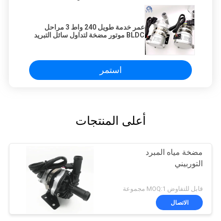
عمر خدمة طويل 240 واط 3 مراحل
BLDC موتور مضخة لتداول سائل التبريد
جلايكول
استمر
أعلى المنتجات
مضخة مياه المبرد
التوربيني
قابل للتفاوض MOQ:1 مجموعة
الاتصال