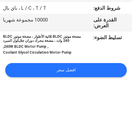
في
شروط الدفع:
L / C ، T / T ، باي بال
المعمل
القدرة على
10000 مجموعة شهريا
العرض:
ضبط
تسليط الضوء:
مضخة موتور BLDC ثلاثية الأطوار ، مضخة موتور BLDC
الجودة
240 وات ، مضخة محرك دوران جلايكول المبرد
,
,
240W BLDC Motor Pump
Coolant Glycol Circulation Motor Pump
اتصل
بنا
افضل سعر
أخبار
جميع
القضايا