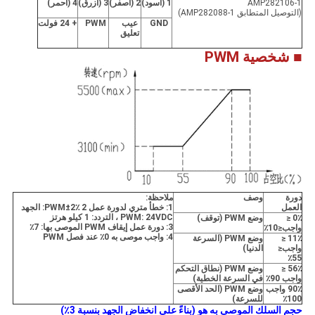
AMP282106-1
1 (أسود)
2 (أصفر)
3 (أزرق)
4 (أحمر)
(التوصيل المتطابق AMP282088-1)
GND
عيب
PWM
+ 24 فولت
تعليق
■ شخصية PWM
دورة
وصف
ملاحظة:
العمل
1: خطأ متري لدورة عمل PWM
±
2٪ 2: الجهد
PWM: 24VDC ، التردد: 1 كيلو هرتز
0٪ ≤
وضع PWM (توقف)
3: دورة عمل إيقاف PWM الموصى بها: 7٪
واجب≤10٪
4: واجب موصى به 0٪ عند فصل PWM
11٪ ≤
وضع PWM (السرعة
واجب≤
الدنيا)
55٪
56٪ ≤
وضع PWM (نطاق التحكم
واجب 90٪
في السرعة الخطية)
90٪ واجب
وضع PWM (الحد الأقصى
100٪
للسرعة)
حجم السلك الموصى به هو (بناءً على انخفاض الجهد بنسبة 3٪)