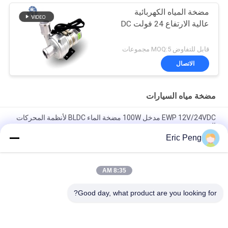
مضخة المياه الكهربائية
عالية الارتفاع 24 فولت DC
قابل للتفاوض MOQ:5 مجموعات
الاتصال
مضخة مياه السيارات
EWP 12V/24VDC مدخل 100W مضخة الماء BLDC لأنظمة المحركات
الهجينة.
Eric Peng
مضخة مبردة 24VDC للسيارات EWP لنظام تبريد PHEV للسيارات
الإلكترونية الهجينة
8:35 AM
مضخة مياه السيارات ذات الجودة العالية Bextreme Shell 24VDC
لتبريد مركبات الهندسة PHEV.
Good day, what product are you looking for?
فئات شعبية
جميع