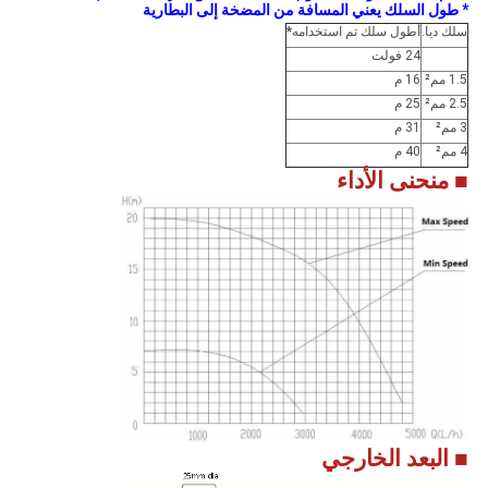
* طول السلك يعني المسافة من المضخة إلى البطارية
سلك ديا.
أطول سلك تم استخدامه
*
24 فولت
1.5 مم²
16 م
2.5 مم²
25 م
3 مم²
31 م
4 مم²
40 م
■ منحنى الأداء
■ البعد الخارجي