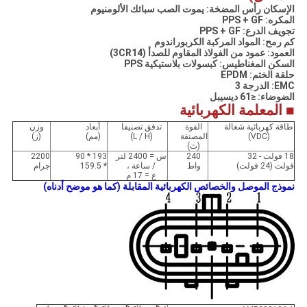
الإسكان رأس المضخة: يموت الصب سبائك الألومنيوم
المكره: PPS + GF
تجويف الدرع: PPS + GF
كم رمح: المواد المركبة الكربوراندوم
العمود: عمود من الفولاذ المقاوم للصدأ (3CR14)
السكن المغناطيس: كبسولات بلاستيكية PPS
حلقة الختم: EPDM
EMC: الدرجة 3
الضوضاء: ≤61 ديسيبل
■ المعلمة الكهربائية
طاقة كهربائية شغالة
القوة
تدفق تصنيفا
أبعاد
وزن
(VDC)
المصنفة
(L / H)
(مم)
(ز)
(ث)
18 فولت - 32
240
س = 2400 لتر
193 * 90
2200
فولت (24 فولت)
واط
/ ساعة ،
* 159.5
جرام
ع = 17 م
نموذج الموصل والخصائص الكهربائية المقابلة (كما هو موضح أدناه)