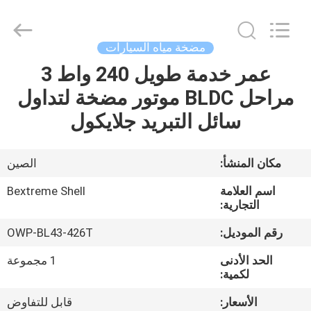
Bextreme
Shell
Motor
Technology
Co.,Ltd.
مضخة مياه السيارات
All
Rights
عمر خدمة طويل 240 واط 3
منزل
Reserved.
مراحل BLDC موتور مضخة لتداول
المنتجات
سائل التبريد جلايكول
أشرطة
مكان المنشأ:
الصين
فيديو
اسم العلامة
Bextreme Shell
التجارية:
حول
رقم الموديل:
OWP-BL43-426T
بنا
الحد الأدنى
1 مجموعة
لكمية:
جولة
الأسعار:
قابل للتفاوض