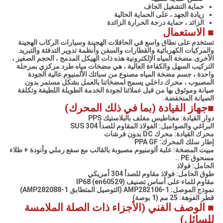
حماية التشغيل الجاف
زيادة الجهد ، على الحماية الحالية
الزائد ، حماية درجة الحرارة الزائدة
■ الاستعمال
تستخدم على نطاق واسع في الحافلات الهجينة وسيارات الركاب الهجينة
والمركبات الكهربائية والقطارات والسفن وأنظمة تدوير التدفئة والتبريد
الأخرى.
مضخة المياه الإلكترونية هذه ذات الهيكل المدمج ، الحجم الصغير ،
التركيب السهل والكفاءة العالية ، هي مضخات مياه طرد مركزي بمرحلة
واحدة ، جسم مضخة المياه مصنوع من سبائك الألمنيوم عالية الجودة
المصبوب ، محرك داخلي يسمح لمضخاتنا بالعمل بشكل مستمر بدون
صيانة وموثوق بها من قبل عملائنا لجودة الخدمة الطويلة اللطيفة وتكلفة
الصيانة المنخفضة.
■
جهاز القيادة (بما في ذلك المحرك)
دوار القيادة: مغناطيس مغلف بالبلاستيك PPS
البراغي والصواميل: الفولاذ المقاوم للصدأ SUS 304
محرك القيادة: محرك DC بدون فرشات
إطار سلك المحرك: PPA GF
مبيت المضخة: علبة ألومنيوم مصبوبة بالقالب مع سفع رملي وأنودة + طلاء
مسحوق PE ..
الحامل: فولاذ
طوق الحامل: فولاذ مقاوم للصدأ 304 أمريكي
مقاوم للماء على أساس تصنيف IP68 (en60529)
نموذج الموصل: AMP282106-1 (التوصيل المتطابق AMP282088-1)
قطر الفوهة: 25 مم (1 بوصة)
■ الوصف الفني (الأجزاء ذات الصلة الملامسة
للسائل)