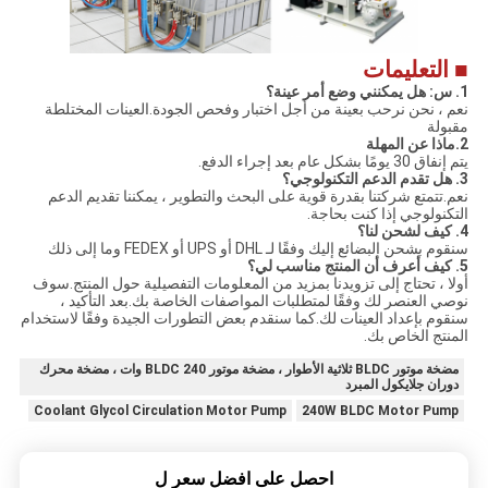
■ التعليمات
1. س: هل يمكنني وضع أمر عينة؟
نعم ، نحن نرحب بعينة من أجل اختبار وفحص الجودة.العينات المختلطة
مقبولة
2.ماذا عن المهلة
يتم إنفاق 30 يومًا بشكل عام بعد إجراء الدفع.
3. هل تقدم الدعم التكنولوجي؟
نعم.تتمتع شركتنا بقدرة قوية على البحث والتطوير ، يمكننا تقديم الدعم
التكنولوجي إذا كنت بحاجة.
4. كيف لشحن لنا؟
سنقوم بشحن البضائع إليك وفقًا لـ DHL أو UPS أو FEDEX وما إلى ذلك
5. كيف أعرف أن المنتج مناسب لي؟
أولا ، تحتاج إلى تزويدنا بمزيد من المعلومات التفصيلية حول المنتج.سوف
نوصي العنصر لك وفقًا لمتطلبات المواصفات الخاصة بك.بعد التأكيد ،
سنقوم بإعداد العينات لك.كما سنقدم بعض التطورات الجيدة وفقًا لاستخدام
المنتج الخاص بك.
مضخة موتور BLDC ثلاثية الأطوار ، مضخة موتور BLDC 240 وات ، مضخة محرك
دوران جلايكول المبرد
Coolant Glycol Circulation Motor Pump
240W BLDC Motor Pump
احصل على افضل سعر ل