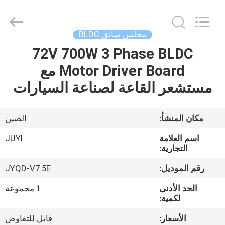
Bextreme
Shell
Motor
Technology
Co.,Ltd.
مجلس سائق BLDC
All
Rights
72V 700W 3 Phase BLDC
منزل
Reserved.
Motor Driver Board مع
المنتجات
مستشعر القاعة لصناعة السيارات
أشرطة
مكان المنشأ:
الصين
فيديو
اسم العلامة
JUYI
التجارية:
حول
رقم الموديل:
JYQD-V7.5E
بنا
الحد الأدنى
1 مجموعة
لكمية:
جولة
الأسعار:
قابل للتفاوض