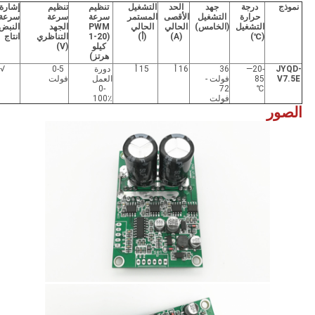
نموذج
درجة
جهد
الحد
التشغيل
تنظيم
تنظيم
إشارة
حرارة
التشغيل
الأقصى
المستمر
سرعة
سرعة
سرعة
التشغيل
(
الخامس
)
الحالي
الحالي
PWM
الجهد
النبض
(℃)
(A)
(
أ
)
(1-20
التناظري
انتاج
كيلو
(V)
هرتز)
JYQD-
-20—
36
16 أ
15 أ
دورة
0-5
√
V7.5E
85
فولت -
العمل
فولت
0-
72
℃
فولت
100٪
الصور