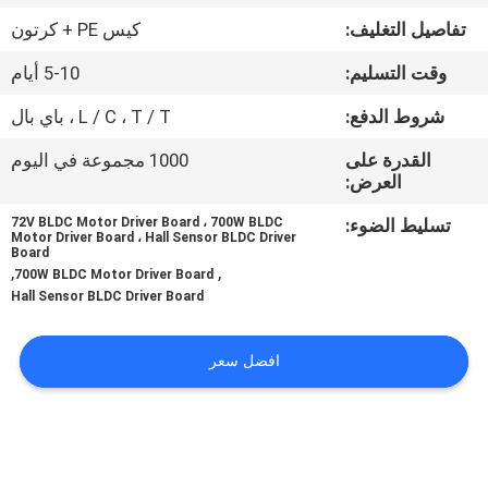
في
تفاصيل التغليف:
كيس PE + كرتون
المعمل
وقت التسليم:
5-10 أيام
ضبط
شروط الدفع:
L / C ، T / T ، باي بال
الجودة
القدرة على
1000 مجموعة في اليوم
العرض:
اتصل
تسليط الضوء:
72V BLDC Motor Driver Board ، 700W BLDC
Motor Driver Board ، Hall Sensor BLDC Driver
Board
بنا
,
,
700W BLDC Motor Driver Board
Hall Sensor BLDC Driver Board
أخبار
افضل سعر
جميع
القضايا