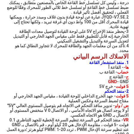
درجة ، وليس كل تسلسل خط القاعة الخاص بالمصنعين متطابق ، يمكنك
ضبط تسلسل خط القاعة أو تسلسل خط ثلاثي الطور للمحرك وفقًا للوضع
الفعلي ، لتحقيق أفضل تأثير قيادة .
2.JYQD-V7.5E عبارة عن لوحة قيادة بدون غلاف ومبدد حرارة ، ويمكنها
قيادة المحرك أقل من 100 واط دون أي غرفة تبريد ، ولكنها تحتاج إلى
تهوية عادية.
3-يحظر منفذ الإخراج 5V على لوحة القيادة لتوصيل معدات الطاقة
الخارجية.إنه قابل للتطبيق فقط على مقياس الجهد الخارجي أو التبديل
لتعديل السرعة والتبديل والتشغيل التمكيني
4.تأكد من أن معلمات الجهد والطاقة للمحرك لا تتجاوز النطاق كما هو
محدد.
الاسلاك الرسم البياني
1. منفذ استشعار القاعة
ها-
- القاعة أ
خضاب
- القاعة ب
ح
- القاعة ج
GND
- GND
5 فولت
- خرج 5V
2-منفذ التحكم
5 فولت
- جهد الخرج الداخلي للوحة القيادة ، مقياس الجهد الخارجي أو
مفتاح لضبط السرعة وعكس العملية
ض / واو
- تدوير منافذ التحكم في الاتجاه.قم بتوصيل المستوى العالي "5V"
أو لا يوجد اتصال هو الاتجاه الأمامي ، أو الاتصال 0 V منخفض المستوى أو
الاتصال بـ GND هو الاتجاه العكسي.
VR
- منفذ التحكم في السرعة.تنظيم السرعة الخطية للجهد التناظري 0.1
فولت -5 فولت ، مقاومة الإدخال هي 20 كيلو أوم ، قم بالاتصال بـ GND
عند تنظيم سرعة الإدخال PWM ، تردد PWM: 1-20 كيلو هرتز ؛دورة العمل