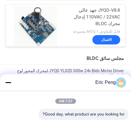
JYQD-V8.8 جهد عالي
110VAC / 22VAC إدخال
محرك BLDC
قابل للتفاوض MOQ:1 مجموعة
الاتصال
مجلس سائق BLDC
JYQD YL02D 500w 24v Bldc Motor Driver لمحرك المحور لوح
التزلج الكهربائي
Eric Peng
مستشعر القاعة 110 فولت 220 فولت 12 فولت 24 فولت فرش تحكم
بمحرك تيار مستمر Pwm
7:57 AM
JYQD - V7.5E 36 إلى 72VDC ثلاث مراحل Mosfet Motor BLDC
لوحة القيادة
Good day, what product are you looking for?
فئات شعبية
جميع