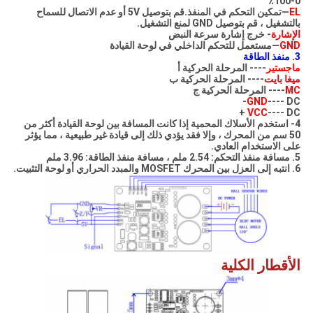
0-100٪
EL
—تمكين التحكم في المنفذ.قم بتوصيل 5V أو عدم الاتصال للسماح
بالتشغيل ، قم بتوصيل GND لمنع التشغيل.
الإشارة
- خرج إشارة سرعة النبض
GND
—مستعمل للتحكم الداخلي في لوحة القيادة
3. منفذ الطاقة
ماجستير
---- المرحلة الحركية أ
ميغا بايت
---- المرحلة الحركية ب
MC
---- المرحلة الحركية ج
GND
---- DC-
VCC
---- DC +
4- استخدم الأسلاك المحمية إذا كانت المسافة بين لوحة القيادة أكثر من
50 سم من المحرك ، وإلا فقد يؤدي ذلك إلى قيادة غير طبيعية ، مما يؤثر
على الاستخدام العادي.
5. مسافة منفذ التحكم: 2.54 ملم ، مسافة منفذ الطاقة: 3.96 ملم
6. انتبه إلى العزل بين المحرك MOSFET والمبدد الحراري أو لوحة التثبيت.
الأقطار الكلية