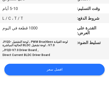
في
وقت التسليم:
5-10 أيام
المعمل
شروط الدفع:
L / C ، T / T
ضبط
القدرة على
1000 قطعة في اليوم
العرض:
الجودة
تسليط الضوء:
لوحة القيادة PWM Brushless ، لوحة التشغيل JYQD-
V7.0 ، لوحة تشغيل BLDC الحالية المباشرة
,
,
اتصل
JYQD-V7.0 Driver Board
Direct Current BLDC Driver Board
بنا
افضل سعر
أخبار
جميع
القضايا