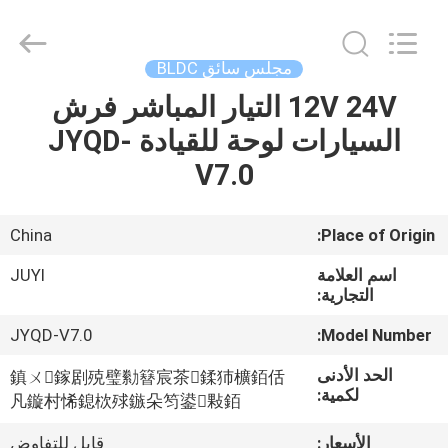
Bextreme
Shell
Motor
Technology
Co.,Ltd.
مجلس سائق BLDC
All
Rights
12V 24V التيار المباشر فرش
منزل
Reserved.
السيارات لوحة للقيادة JYQD-
المنتجات
V7.0
أشرطة
China
Place of Origin:
فيديو
اسم العلامة
JUYI
التجارية:
حول
JYQD-V7.0
Model Number:
بنا
الحد الأدنى
鎮ㄨ鎵剧殑璧勬簮宸茶鍒犻櫎銆佸
لكمية:
凡鏇村悕鎴栨殏鏃朵笉鍙敤銆
جولة
الأسعار:
قابل للتفاوض