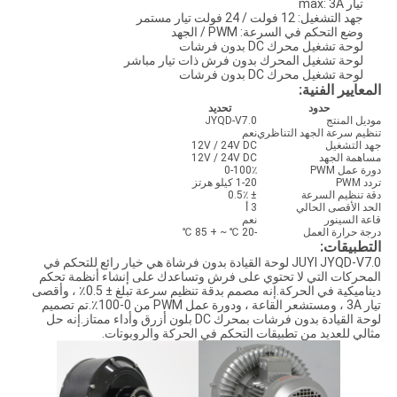
تيار max: 3A
جهد التشغيل: 12 فولت / 24 فولت تيار مستمر
وضع التحكم في السرعة: PWM / الجهد
لوحة تشغيل محرك DC بدون فرشات
لوحة تشغيل المحرك بدون فرش ذات تيار مباشر
لوحة تشغيل محرك DC بدون فرشات
المعايير الفنية:
حدود
تحديد
موديل المنتج
JYQD-V7.0
تنظيم سرعة الجهد التناظري
نعم
جهد التشغيل
12V / 24V DC
مساهمة الجهد
12V / 24V DC
دورة عمل PWM
0-100٪
تردد PWM
1-20 كيلو هرتز
دقة تنظيم السرعة
± 0.5٪
الحد الأقصى الحالي
3 أ
قاعة السينور
نعم
درجة حرارة العمل
-20 ℃ ~ + 85 ℃
التطبيقات:
JUYI JYQD-V7.0 لوحة القيادة بدون فرشاة هي خيار رائع للتحكم في
المحركات التي لا تحتوي على فرش وتساعدك على إنشاء أنظمة تحكم
ديناميكية في الحركة.إنه مصمم بدقة تنظيم سرعة تبلغ ± 0.5٪ ، وأقصى
تيار 3A ، ومستشعر القاعة ، ودورة عمل PWM من 0-100٪.تم تصميم
لوحة القيادة بدون فرشات بمحرك DC بلون أزرق وأداء ممتاز.إنه حل
مثالي للعديد من تطبيقات التحكم في الحركة والروبوتات.