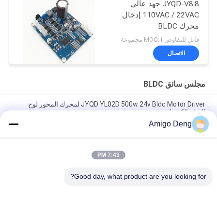
JYQD-V8.8 جهد عالي
110VAC / 22VAC إدخال
محرك BLDC
قابل للتفاوض MOQ:1 مجموعة
الاتصال
مجلس سائق BLDC
JYQD YL02D 500w 24v Bldc Motor Driver لمحرك المحور لوح
التزلج الكهربائي
Amigo Deng
مستشعر القاعة 110 فولت 220 فولت 12 فولت 24 فولت فرش تحكم
بمحرك تيار مستمر Pwm
7:43 PM
JYQD - V7.5E 36 إلى 72VDC ثلاث مراحل Mosfet Motor BLDC
لوحة القيادة
Good day, what product are you looking for?
فئات شعبية
جميع