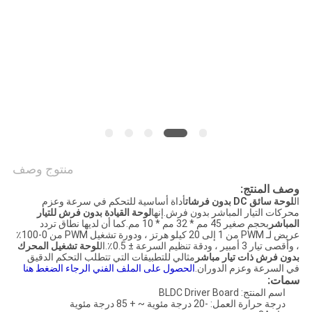
طلب
اقتباس
خريطة
الموقع
سياسة
منتوج وصف
الخصوصية
وصف المنتج:
ال
لوحة سائق DC بدون فرشات
أداة أساسية للتحكم في سرعة وعزم
محركات التيار المباشر بدون فرش.إنها
لوحة القيادة بدون فرش للتيار
المباشر
بحجم صغير 45 مم * 32 مم * 10 مم.كما أن لديها نطاق تردد
عريض لـ PWM من 1 إلى 20 كيلو هرتز ، ودورة تشغيل PWM من 0-100٪
، وأقصى تيار 3 أمبير ، ودقة تنظيم السرعة ± 0.5٪.ال
لوحة تشغيل المحرك
بدون فرش ذات تيار مباشر
مثالي للتطبيقات التي تتطلب التحكم الدقيق
في السرعة وعزم الدوران.
الحصول على الملف الفني الرجاء الضغط هنا
سمات:
اسم المنتج: BLDC Driver Board
درجة حرارة العمل: -20 درجة مئوية ~ + 85 درجة مئوية