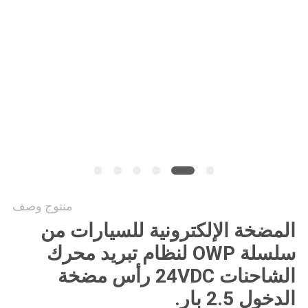
طلب
اقتباس
خريطة
الموقع
سياسة
الخصوصية
منتوج وصف
المضخة الإلكترونية للسيارات من
سلسلة OWP لنظام تبريد محرك
الشاحنات 24VDC رأس مضخة
الدخول 2.5 بار.