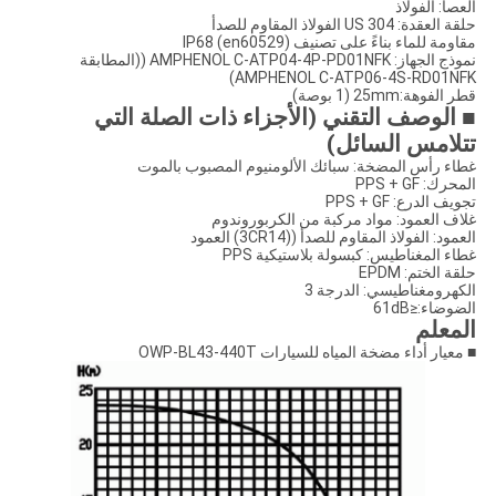
العصا: الفولاذ
حلقة العقدة: US 304 الفولاذ المقاوم للصدأ
مقاومة للماء بناءً على تصنيف IP68 (en60529)
نموذج الجهاز: AMPHENOL C-ATP04-4P-PD01NFK ((المطابقة
AMPHENOL C-ATP06-4S-RD01NFK)
قطر الفوهة:25mm (1 بوصة)
■ الوصف التقني (الأجزاء ذات الصلة التي
تتلامس السائل)
غطاء رأس المضخة: سبائك الألومنيوم المصبوب بالموت
المحرك: PPS + GF
تجويف الدرع: PPS + GF
غلاف العمود: مواد مركبة من الكربوروندوم
العمود: الفولاذ المقاوم للصدأ ((3CR14) العمود
غطاء المغناطيس: كبسولة بلاستيكية PPS
حلقة الختم: EPDM
الكهرومغناطيسي: الدرجة 3
الضوضاء:≤61dB
المعلم
■ معيار أداء مضخة المياه للسيارات OWP-BL43-440T