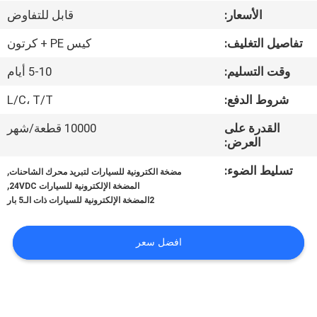
في
الأسعار:
قابل للتفاوض
المعمل
تفاصيل التغليف:
كيس PE + كرتون
وقت التسليم:
5-10 أيام
ضبط
الجودة
شروط الدفع:
L/C، T/T
القدرة على
10000 قطعة/شهر
العرض:
اتصل
بنا
تسليط الضوء:
,
مضخة الكترونية للسيارات لتبريد محرك الشاحنات
,
المضخة الإلكترونية للسيارات 24VDC
2المضخة الإلكترونية للسيارات ذات الـ5 بار
أخبار
افضل سعر
جميع
القضايا