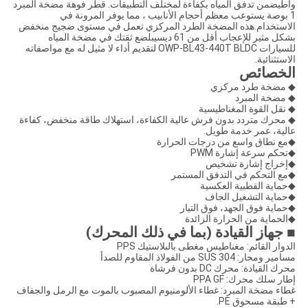
واطيضمن تدفق المياه بكفاءة لمختلف التطبيقات. قطر فوهة مضخة المبرد
1 بوصة يستوعب معظم أحجام الأنابيب ، مما يوفر المرونة في
الاستخدام.هذه المضخة الطرد المركزي تعمل في مستوى ضجيج منخفض
بشكل مثير للإعجاب أقل من 61 ديسيبلضع ثقتك في مضخة المياه
للسيارات OWP-BL43-440T BLDC لتقديم أداء لا مثيل له مع مواصفاته
الاستثنائية.
الخصائص
◆ مضخة طرد مركزي
◆ مضخة المبرد
◆ نقل القوة المغناطيسية
◆ محرك متردد بدون فرش عالية الكفاءة، استهلاك طاقة منخفض، كفاءة
عالية، عمر خدمة طويل.
◆مع نطاق واسع من درجات الحرارة
◆تحكم سرعة إشارة PWM
◆إخراج إشارة تشخيص
◆مع التحكم في التدفق المستمر
◆حماية القطبية العكسية
◆حماية التشغيل الجاف
◆حماية فوق الجهد، فوق التيار
◆الحماية من الحرارة الزائدة
■ جهاز القيادة (بما في ذلك المحرك)
الدوار القائم: مغناطيس مغطى بالبلاستيك PPS
مسامير ومحار: SUS 304 من الفولاذ المقاوم للصدأ
محرك القيادة: محرك DC بدون فرشاة
إطار سلك محرك: PPA GF
غطاء مضخة المبرد: غطاء الألومنيوم المصبوب بالموت مع الرمل والجفاف
+ طبقة مسحوق PE.