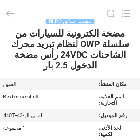
Bextreme
Shell
Motor
Technology
Co.,Ltd.
مجلس سائق BLDC
All
Rights
مضخة الكترونية للسيارات من
منزل
Reserved.
سلسلة OWP لنظام تبريد محرك
المنتجات
الشاحنات 24VDC رأس مضخة
الدخول 2.5 بار
أشرطة
فيديو
مكان المنشأ:
الصين
اسم العلامة
Bextreme shell
حول
التجارية:
بنا
رقم الموديل:
او بي ال-43-440T
الحد الأدنى
1 مجموعة
جولة
لكمية: