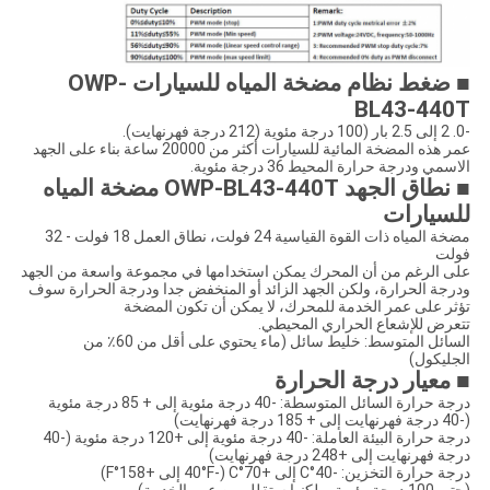
■ ضغط نظام مضخة المياه للسيارات OWP-
BL43-440T
-0. 2 إلى 2.5 بار (100 درجة مئوية (212 درجة فهرنهايت).
عمر هذه المضخة المائية للسيارات أكثر من 20000 ساعة بناء على الجهد
الاسمي ودرجة حرارة المحيط 36 درجة مئوية.
■ نطاق الجهد OWP-BL43-440T مضخة المياه
للسيارات
مضخة المياه ذات القوة القياسية 24 فولت، نطاق العمل 18 فولت - 32
فولت
على الرغم من أن المحرك يمكن استخدامها في مجموعة واسعة من الجهد
ودرجة الحرارة، ولكن الجهد الزائد أو المنخفض جدا ودرجة الحرارة سوف
تؤثر على عمر الخدمة للمحرك، لا يمكن أن تكون المضخة
تتعرض للإشعاع الحراري المحيطي.
السائل المتوسط: خليط سائل (ماء يحتوي على أقل من 60٪ من
الجليكول)
■ معيار درجة الحرارة
درجة حرارة السائل المتوسطة: -40 درجة مئوية إلى + 85 درجة مئوية
(-40 درجة فهرنهايت إلى + 185 درجة فهرنهايت)
درجة حرارة البيئة العاملة: -40 درجة مئوية إلى +120 درجة مئوية (-40
درجة فهرنهايت إلى +248 درجة فهرنهايت)
درجة حرارة التخزين: -40°C إلى +70°C (-40°F إلى +158°F)
(حتى 100 درجة مئوية، ولكنها ستقلل من عمر الخدمة)