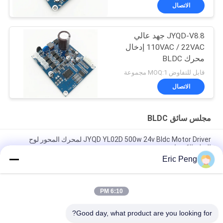
الاتصال
JYQD-V8.8 جهد عالي
110VAC / 22VAC إدخال
محرك BLDC
قابل للتفاوض MOQ:1 مجموعة
الاتصال
مجلس سائق BLDC
JYQD YL02D 500w 24v Bldc Motor Driver لمحرك المحور لوح
التزلج الكهربائي
Eric Peng
مستشعر القاعة 110 فولت 220 فولت 12 فولت 24 فولت فرش تحكم
بمحرك تيار مستمر Pwm
6:10 PM
JYQD - V7.5E 36 إلى 72VDC ثلاث مراحل Mosfet Motor BLDC
لوحة القيادة
Good day, what product are you looking for?