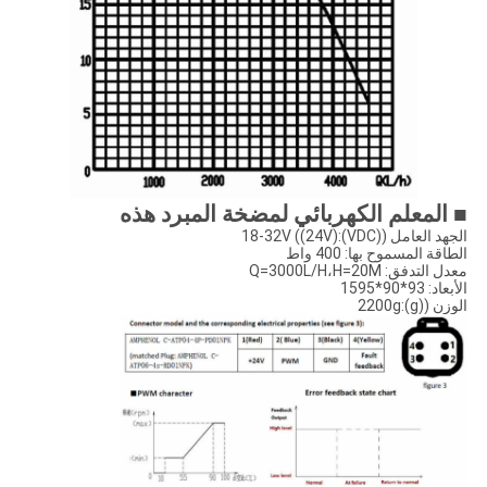
■ المعلم الكهربائي لمضخة المبرد هذه
الجهد العامل ((VDC):18-32V ((24V)
الطاقة المسموح بها: 400 واط
معدل التدفق: Q=3000L/H،H=20M
الأبعاد: 93*90*1595
الوزن ((g):2200g