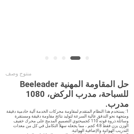
طلب
اقتباس
خريطة
الموقع
سياسة
منتوج وصف
الخصوصية
حل المقاومة المهنية Beeleader
للسباحة، مدرب الركض، 1080
مدرب.
1: يستخدم هذا النظام المتقدم لمقاومة محركات الخدمة آلية خادمية دقيقة
ومتجهة نحو التدفق عالية السرعة لتوليد نتائج مقاومة دقيقة ومستقرة
وسائلة.ذروة قوته 110 كجميحتوي التصميم المدمج على محرك خفيف
الوزن يزن فقط 4.8 كجم ، مما يجعله سهلاً التكامل في كل من معدات
التدريب الهوائية والإضافية الهوائية.