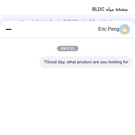
مضخة مياه BLDC
مضخة مياه غاطسة 24 فولت BLDC لآلة ليزر المناظر الطبيعية للري
Eric Peng
20 لترًا إلى 30 لترًا مضخة مياه BLDC 12 فولت مع ناقل الحركة
المغناطيسي
5:21 AM
مضخة مياه BLDC صغيرة الحجم 7L M للطعام 12 فولت 24 فولت لآلة
صنع القهوة
Good day, what product are you looking for?
فئات شعبية
جميع
سائق BLDC موتور IC
مجلس سائق BLDC
3 مراحل سائق محرك 
مضخة مياه السيارات
BLDC
مروحة الطرد المركزي 
مضخة مياه BLDC
BLDC