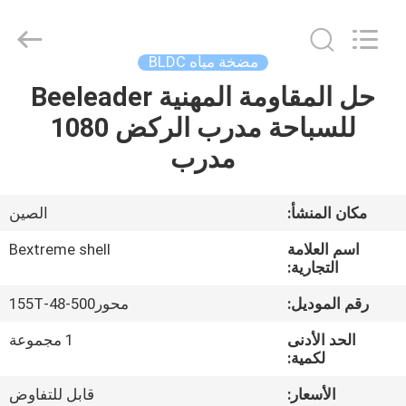
Bextreme
Shell
Motor
Technology
Co.,Ltd.
مضخة مياه BLDC
All
Rights
حل المقاومة المهنية Beeleader
منزل
Reserved.
للسباحة مدرب الركض 1080
المنتجات
مدرب
أشرطة
مكان المنشأ:
الصين
فيديو
اسم العلامة
Bextreme shell
التجارية:
حول
رقم الموديل:
محور500-48-155T
بنا
الحد الأدنى
1 مجموعة
لكمية:
جولة
الأسعار:
قابل للتفاوض