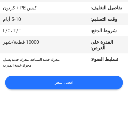
في
تفاصيل التغليف:
كيس PE + كرتون
المعمل
وقت التسليم:
5-10 أيام
ضبط
شروط الدفع:
L/C، T/T
الجودة
القدرة على
10000 قطعة/شهر
العرض:
اتصل
تسليط الضوء:
,
,
محرك خدمة السباحة
محرك خدمة يعمل
محرك خدمة المدرب
بنا
افضل سعر
أخبار
جميع
القضايا