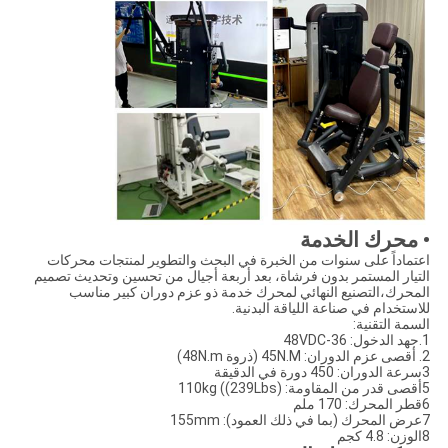
• محرك الخدمة
اعتماداً على سنوات من الخبرة في البحث والتطوير لمنتجات محركات
التيار المستمر بدون فرشاة، بعد أربعة أجيال من تحسين وتحديث تصميم
المحرك،التصنيع النهائي لمحرك خدمة ذو عزم دوران كبير مناسب
للاستخدام في صناعة اللياقة البدنية.
السمة التقنية:
1.جهد الدخول: 36-48VDC
2. أقصى عزم الدوران: 45N.M (ذروة 48N.m)
3سرعة الدوران: 450 دورة في الدقيقة
5أقصى قدر من المقاومة: 110kg ((239Lbs)
6قطر المحرك: 170 ملم
7عرض المحرك (بما في ذلك العمود): 155mm
8الوزن: 4.8 كجم