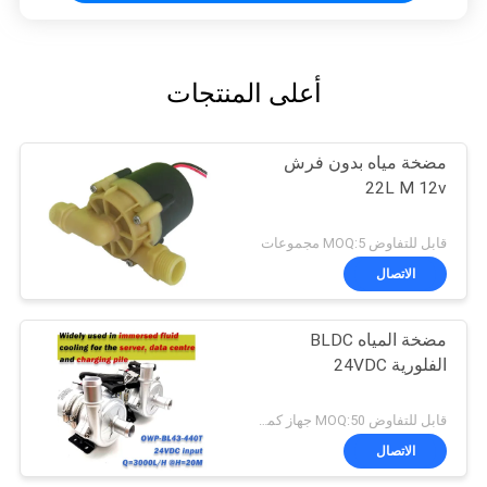
أعلى المنتجات
مضخة مياه بدون فرش
22L M 12v
قابل للتفاوض MOQ:5 مجموعات
الاتصال
مضخة المياه BLDC
الفلورية 24VDC
قابل للتفاوض MOQ:50 جهاز كمبيوتر شخصى
الاتصال