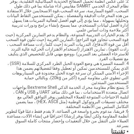
2: على عكس أنظمة تحميل الصفائح الحديدية الميكانيكية التقليدية، يوفر
نظام المحرك الخدمي SAMRT مقاييس أداء شاملة بما في ذلك طول
السحب، القوة الممارسة، سرعة السحب،قوة الانسحابمن خلال الاستفادة
من هذه المخرجات الدقيقة والمفصلة ، يمكن للمستخدمين التقاط البيانات
وتحليلها بسهولة ، مما يؤدي إلى فهم أفضل لفعالية التمرينات.هذا يسهل
إدارة أفضل لبيانات المستخدم، مما يسمح بإنشاء برامج ودورات تدريبية
أكثر ملاءمة وذات أساس علمي.
3: يقدم الخيارات التدريبية المتنوعة، والنظام يدعم التمارين المركزية (حيث
قوة السحب تتجاوز قوة التراجع) ،التمارين الغريبة (حيث تكون قوة السحب
أقل من قوة الاندفاع)، التدريبات المرنة (حيث كلما زادت مسافة السحب ،
زادت القوة) ، تمارين الاهتزاز (استخدام الاهتزازات الحركية عالية التردد
للاسترخاء العضلي بعد التمرين) ،ووضع مهني قابل للتخصيص الذي يتكيف
مع تفضيلات الفرد.
4: السمة المميزة هي وضع العودة الحبل الطرد المركزي للسلامة (SSR) ،
الذي يمكن للمستخدمين تمكين أو تعطيل وفقا لتفضيلاتهم.يضمن هذا
الإجراء الأمني المبتكر أن سرعة عودة الحبل محدودة في السيناريوهات
التي تنطوي على مقاومة كبيرة (أكثر من 20kg)، وبالتالي حماية
المستخدمين المبتدئين.
5: يتمتع نظام مقاومة محرك الخدمة الذكي Bextreme Shell بواجهات
اتصال متعددة الاستخدامات ، بما في ذلك منافذ UART و USB و CAN ،
لتلبية الاحتياجات المتنوعة للعملاء المختلفين.يوفر التوافق العالي مع
مختلف تنسيقات البروتوكول الوطنية (مثل HEX، ASCII) ، مما يضمن
التكامل السلس بين الأنظمة المختلفة.
6: فريقنا، مدعوم بخبرة واسعة في الصناعة، لا يقدم فقط دعمًا قويًا لتطوير
أنظمة المقاومة ولكن أيضًا يوفر إرشادًا احترافيًا في إنشاء الآلات،مساعدة
العملاء على التنقل من خلال التعقيدات وإحضار منتجات كاملة السوق
بسرعة.
• تقنيتنا