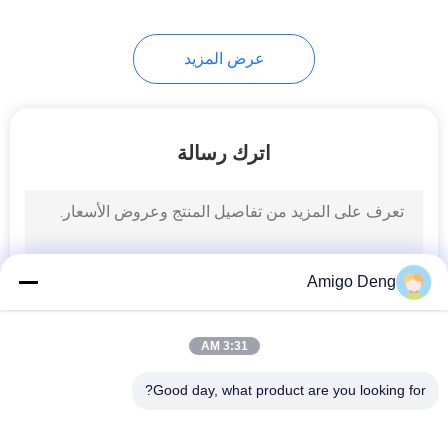
14
عرض المزيد
مصدر طاقة مصباح
الديوتيريوم
اترك رسالة
31
مضخة المبرد
Amigo Deng
الكهربائي
3:31 AM
Good day, what product are you looking for?
فئات شعبية
جميع