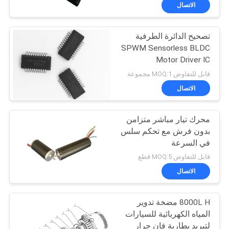
في
الاتصال
المعمل
تصحيح الدائرة الطرفية
24
SPWM Sensorless BLDC
ضبط
Motor Driver IC
3 مراحل سائق محرك
الجودة
قابل للتفاوض MOQ:1 مجموعة
BLDC
الاتصال
اتصل
محرك تيار مباشر متزامن
بنا
بدون فرش مع تحكم سلس
في السرعة
126
أخبار
قابل للتفاوض MOQ:5 قطع
الاتصال
مضخة مياه السيارات
جميع
8000L H مضخة تدوير
القضايا
المياه الكهربائية للسيارات
لتبريد بطارية فان جرار