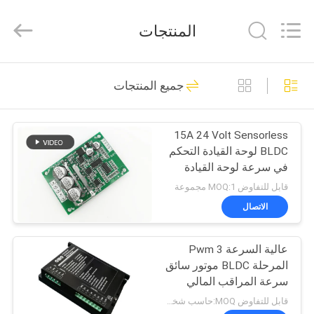
Bextreme
Shell
Motor
المنتجات
Technology
Co.,Ltd.
All
Rights
منزل
Reserved.
191
جميع المنتجات
مجلس سائق BLDC
المنتجات
15A 24 Volt Sensorless
BLDC لوحة القيادة التحكم
أشرطة
في سرعة لوحة القيادة
فيديو
قابل للتفاوض MOQ:1 مجموعة
الاتصال
36
حول
عالية السرعة Pwm 3
بنا
سائق BLDC موتور IC
المرحلة BLDC موتور سائق
سرعة المراقب المالي
جولة
قابل للتفاوض MOQ:حاسب شخصي 1