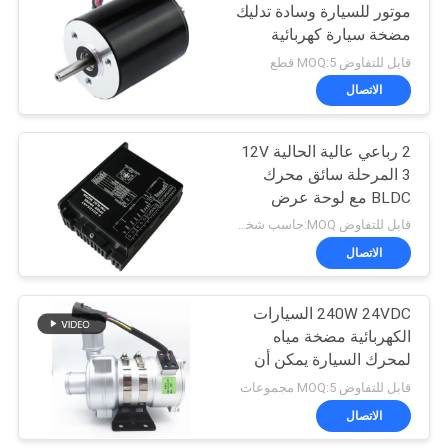
موتور للسيارة وسادة تدليك
مضخة سيارة كهربائية
57
قابل للتفاوض MOQ:5 قطع
محرك DC بدون
الاتصال
فرشات
2 رباعي عالية الحالية 12V
3 المرحلة سائق محرك
BLDC مع لوحة عرض
السرعة
قابل للتفاوض MOQ:حاسب شخصي 1
الاتصال
12
240W 24VDC السيارات
مشغل خطي كهربائي
الكهربائية مضخة مياه
لمحرك السيارة يمكن أن
حافلة
قابل للتفاوض MOQ:5 مجموعات
الاتصال