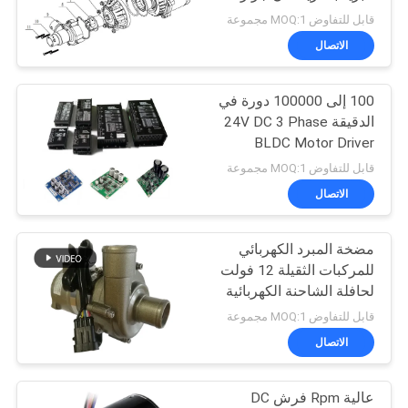
طلب
قابل للتفاوض MOQ:1 مجموعة
اقتباس
الاتصال
24
مروحة الطرد
100 إلى 100000 دورة في
خريطة
الدقيقة 24V DC 3 Phase
المركزي BLDC
الموقع
BLDC Motor Driver
قابل للتفاوض MOQ:1 مجموعة
سياسة
الاتصال
الخصوصية
مضخة المبرد الكهربائي
65
للمركبات الثقيلة 12 فولت
لحافلة الشاحنة الكهربائية
مضخة مياه BLDC
قابل للتفاوض MOQ:1 مجموعة
الاتصال
عالية Rpm فرش DC