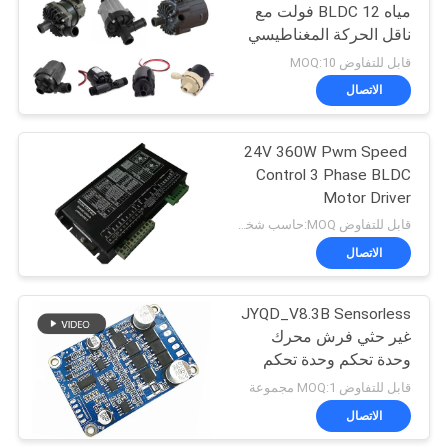
مياه BLDC 12 فولت مع
ناقل الحركة المغناطيسي
57
قابل للتفاوض MOQ:10
محرك DC بدون
الاتصال
فرشات
24V 360W Pwm Speed ​​
Control 3 Phase BLDC
Motor Driver
قابل للتفاوض MOQ:حاسب شخصي 1
الاتصال
12
JYQD_V8.3B Sensorless
مشغل خطي كهربائي
غير حثي فرش محرك
وحدة تحكم وحدة تحكم
قابل للتفاوض MOQ:1 مجموعة
الاتصال