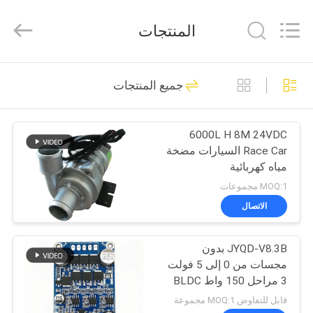
Bextreme
Shell
Motor
المنتجات
Technology
Co.,Ltd.
All
Rights
منزل
Reserved.
191
جميع المنتجات
مجلس سائق BLDC
المنتجات
6000L H 8M 24VDC
Race Car السيارات مضخة
أشرطة
مياه كهربائية
فيديو
MOQ:1 مجموعات
الاتصال
36
حول
JYQD-V8.3B بدون
بنا
سائق BLDC موتور IC
مجسات من 0 إلى 5 فولت
3 مراحل 150 واط BLDC
جولة
Driver Board
قابل للتفاوض MOQ:1 مجموعة