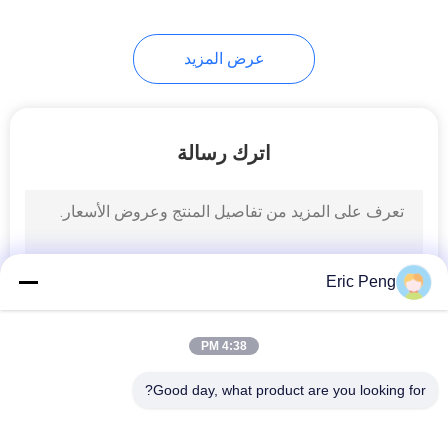
14
عرض المزيد
مصدر طاقة مصباح
الديوتيريوم
اترك رسالة
31
مضخة المبرد
Eric Peng
الكهربائي
4:38 PM
Good day, what product are you looking for?
فئات شعبية
جميع