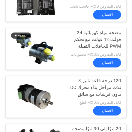
طلب
قابل للتفاوض MOQ:حاسب شخصي 1
اقتباس
الاتصال
24
مروحة الطرد
مضخة مياه كهربائية 24
خريطة
فولت 12 فولت مع تحكم
المركزي BLDC
الموقع
PWM للحافلات الثقيلة
قابل للتفاوض MOQ:5 مجموعات
سياسة
الاتصال
الخصوصية
120 درجة قاعة تأثير 3
65
ثلاث مراحل بناء محرك DC
بدون فرشات مع سائق
مضخة مياه BLDC
داخلي
قابل للتفاوض MOQ:5 قطع
الاتصال
20 لترًا إلى 30 لترًا مضخة