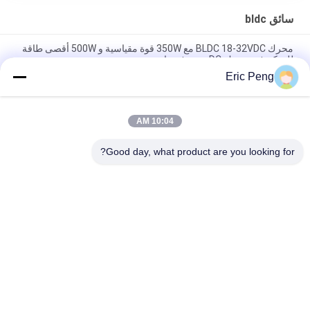
سائق bldc
محرك BLDC 18-32VDC مع 350W قوة مقياسية و 500W أقصى طاقة
للتحكم في محرك DC بدون فرشاة
Eric Peng
36-70 فولت BLDC محرك محرك مع 0-5 فولت التحكم في السرعة
وموجة مربعة للتطبيقات الصناعية
10:04 AM
24 فولت 350W 15A BLDC محرك السائق للاستخدام الصناعي مع
التحكم في الموجات المربعة وحماية من التيار الزائد
Good day, what product are you looking for?
فئات شعبية
جميع
سائق BLDC موتور IC
مجلس سائق BLDC
3 مراحل سائق محرك 
مضخة مياه السيارات
BLDC
مروحة الطرد المركزي 
مضخة مياه BLDC