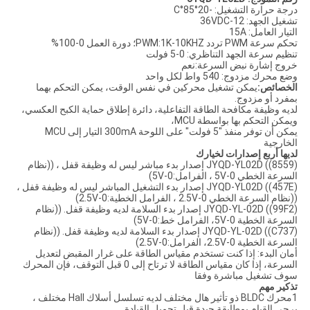
درجة حرارة التشغيل: -20°85°C
تشغيل الجهد: 12-36VDC
التيار العامل: 15A
تحكم سرعة PWM تردد PWM:1K-10KHZ؛ دورة العمل 0-100%
تنظيم سرعة الجهد التناظري: 0-5 فولت
خروج إشارة نبض السرعة:نعم
وضع محرك مزدوج: 540 واط لكل واحد
الخصائص:
يمكن تشغيل محركين في نفس الوقت، يمكن التحكم بهما
بمفرد أو مزدوج.
لديه وظيفة مكافحة الطاقة التفاعلية، دائرة إطلاق حماية الكبح العكسي،
ويمكن التحكم بها بواسطة MCU،
يمكن أن توفر منفذ "5 فولت" على اللوحة 300mA التيار إلى MCU
الخارجية
لديها أربع إصدارات لخيارك
JYQD-YL02D ((8559) إصدار بدء مباشر ليس له وظيفة قفل ، ((نظام
السرعة الخطي 0-5V ، الفرامل:0-5V)
JYQD-YL02D ((457E) إصدار بدء التشغيل المباشر ليس له وظيفة قفل ،
((نظام السرعة الخطي 0-2.5V ، الفرامل الخطية:0-2.5V)
JYQD-YL-02D ((99F2) إصدار بدء السلامة لديه وظيفة قفل. ((نظام
السرعة الخطية 0-5V، الفرامل خط:0-5V)
JYQD-YL-02D ((C737) إصدار بدء السلامة لديه وظيفة قفل. ((نظام
السرعة الخطية 0-2.5V، الفرامل:0-2.5V)
أمان البدء: إذا كنت تستخدم مقياس الطاقة على غرار المقبض لتعديل
السرعة، إذا كان مقياس الطاقة لا ترتاح إلى 0 قبل التوقف، فإن المحرك
سوف تشغيل مباشرة وفقا
تذكير مهم
1محرك BLDC ذو تأثير هال مختلف لديه تسلسل أسلاك Hall مختلف ،
يرجى القيام بمطابقة جيدة قبل تحميل القيادة.