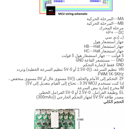
MA---المرحلة الحركية
MB---المرحلة الحركية
مرحلة المحرك
P+ ---DC+
(بـ (دي سي
جهاز استشعار هول
جهاز استشعار HB---Hall
جهاز استشعار HC---Hall
5 فولت --- جهاز استشعار هول 5 فولت
GND --- مستشعر القاعة GND
GND: فقط لإشارة التحكم
VR: تنظيم السرعة، ((0-2.5V أو 0-5V تنظيم السرعة الخطية).وتردد
PWM:1K-5KHz.
ZF: التحكم إلى الأمام والخلف ((5V مستوى عال أو 0V مستوى منخفض ،
إذا كنت تستخدم 3.3V MCU ، تحتاج إلى القيام بتعديل إلى 5V)
M:مخرج إشارة نبض السرعة
EL: وظيفة الفرامل، 0-2.5V أو 0-5V الفرامل الخطي
مصدر طاقة 5V:5V لجهاز التحكم الخارجي ((≤300mA)
الحجم الكلي