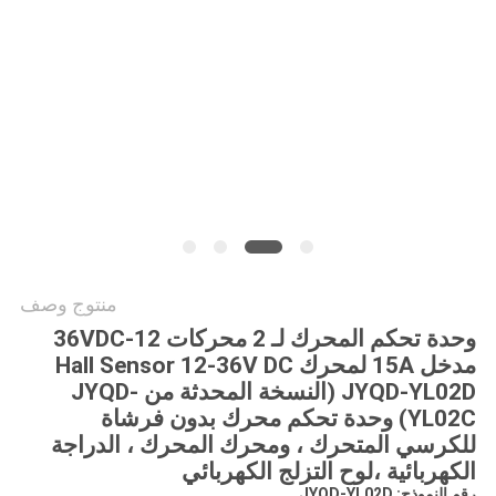
طلب
اقتباس
خريطة
الموقع
سياسة
الخصوصية
منتوج وصف
وحدة تحكم المحرك لـ 2 محركات 12-36VDC
مدخل 15A لمحرك Hall Sensor 12-36V DC
JYQD-YL02D (النسخة المحدثة من JYQD-
YL02C) وحدة تحكم محرك بدون فرشاة
للكرسي المتحرك ، ومحرك المحرك ، الدراجة
الكهربائية ،لوح التزلج الكهربائي
رقم النموذج: JYQD-YL02D