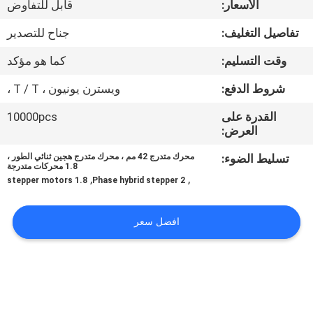
الأسعار:
قابل للتفاوض
في
المعمل
تفاصيل التغليف:
جناح للتصدير
وقت التسليم:
كما هو مؤكد
ضبط
شروط الدفع:
ويسترن يونيون ، T / T ،
الجودة
القدرة على
10000pcs
العرض:
اتصل
تسليط الضوء:
محرك متدرج 42 مم ، محرك متدرج هجين ثنائي الطور ،
بنا
1.8 محركات متدرجة
,
,
1.8 stepper motors
2 Phase hybrid stepper
أخبار
افضل سعر
جميع
القضايا