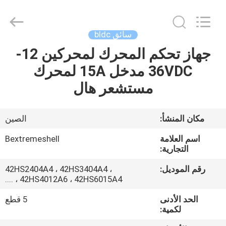
Bextreme
Shell
Motor
Technology
Co.,Ltd.
سائق bldc
All
Rights
جهاز تحكم المحرك لمحركين 12-
منزل
Reserved.
36VDC مدخل 15A لمحرك
المنتجات
مستشعر هال
أشرطة
مكان المنشأ:
الصين
فيديو
اسم العلامة
Bextremeshell
التجارية:
حول
رقم الموديل:
42HS2404A4 ، 42HS3404A4 ،
42HS4012A6 ، 42HS6015A4 ، ....
بنا
الحد الأدنى
5 قطع
لكمية:
جولة