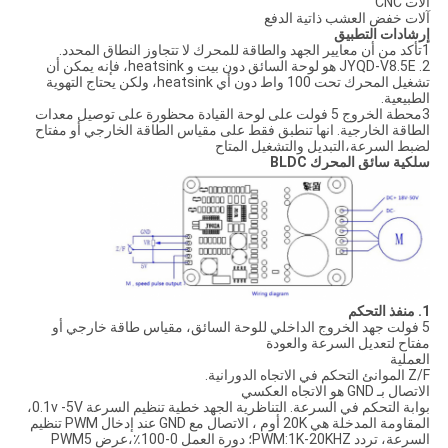
آلات CNC
آلات خفض العشب ذاتية الدفع
إرشادات التطبيق
1تأكد من أن معايير الجهد والطاقة للمحرك لا تتجاوز النطاق المحدد.
2. JYQD-V8.5E هو لوحة السائق دون بيت و heatsink، فإنه يمكن أن
تشغيل المحرك تحت 100 واط دون أي heatsink، ولكن يحتاج التهوية
الطبيعية.
3محطة الخروج 5 فولت على لوحة القيادة محظورة على توصيل معدات
الطاقة الخارجية. انها تنطبق فقط على مقياس الطاقة الخارجي أو مفتاح
لضبط السرعة،التبديل والتشغيل المتاح
سلكية سائق المحرك BLDC
1. منفذ التحكم
5 فولت ‬جهد الخروج الداخلي للوحة السائق، مقياس طاقة خارجي أو
مفتاح لتعديل السرعة والعودة
العملية
Z/F ‬الموانئ التحكم في الاتجاه الدورانية.
الاتصال بـ GND هو الاتجاه العكسي
بوابة التحكم في السرعة. التناظرية الجهد خطية تنظيم السرعة 0.1v -5V،
المقاومة المدخلة هي 20K أوم ، الاتصال مع GND عند إدخال PWM تنظيم
السرعة، تردد PWM:1K-20KHZ؛ دورة العمل 0-100٪،عرض PWM5