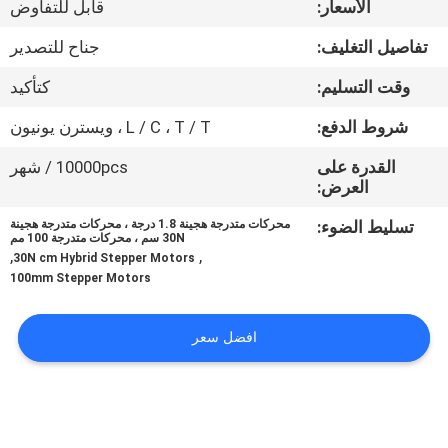
الأسعار:
قابل للتفاوض
في
المعمل
تفاصيل التغليف:
جناح للتصدير
وقت التسليم:
كتأكيد
ضبط
شروط الدفع:
L / C ، T / T ، ويسترن يونيون
الجودة
القدرة على
10000pcs / شهر
العرض:
اتصل
تسليط الضوء:
محركات متدرجة هجينة 1.8 درجة ، محركات متدرجة هجينة
بنا
30N سم ، محركات متدرجة 100 مم
,
,
30N cm Hybrid Stepper Motors
100mm Stepper Motors
أخبار
افضل سعر
جميع
القضايا