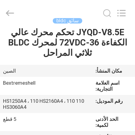
Bextreme
Shell
Motor
Technology
Co.,Ltd.
سائق bldc
All
Rights
JYQD-V8.5E تحكم محرك عالي
منزل
Reserved.
الكفاءة 36-72VDC لمحرك BLDC
المنتجات
ثلاثي المراحل
أشرطة
مكان المنشأ:
الصين
فيديو
اسم العلامة
Bextremeshell
التجارية:
حول
رقم الموديل:
110 HS1250A4 ، 110 HS2160A4 ، 110
HS3060A4
بنا
الحد الأدنى
5 قطع
لكمية:
جولة