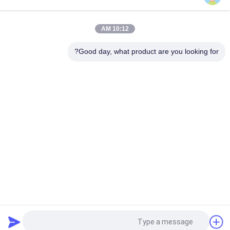
36-70 فولت BLDC محرك محرك مع 0-5 فولت التحكم في السرعة
وموجة مربعة للتطبيقات الصناعية
10:12 AM
24 فولت 350W 15A BLDC محرك السائق للاستخدام الصناعي مع
التحكم في الموجات المربعة وحماية من التيار الزائد
Good day, what product are you looking for?
فئات شعبية
جميع
سائق BLDC موتور IC
مجلس سائق BLDC
3 مراحل سائق محرك 
مضخة مياه السيارات
BLDC
مروحة الطرد المركزي 
مضخة مياه BLDC
BLDC
محرك DC بدون 
مشغل خطي كهربائي
فرشات
طلب اقتباس