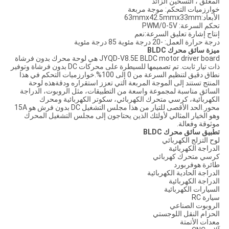
المغلق ، التسخين الزائد
خوارزميات التحكم: موجة مربعة
الأبعاد:63mmx42.5mmx33mm
تحكم السرعة: PWM/0-5V
إنتاج إشارة تعليق السرعة:نعم
درجة حرارة العمل: -20 درجة مئوية 85 درجة مئوية
ميزة سائق محرك BLDC
JYQD-V8.5E BLDC motor driver board هي لوحة محرك بدون فرشاة
ذات تيار ثابت. تم تصميمها للسيطرة على محركات DC بدون فرشاة وتوفير
نطاق دقيق لتنظيم السرعة من 0 إلى 100%.خوارزميات التحكم في هذا
المنتج تستند إلى الموجة المربعة التي تعزز استقراره ودقةهذه لوحة
السائق مناسبة لمجموعة واسعة من التطبيقات، مثل الروبوت، الدراجة
الكهربائية، كرسي متحرك الكهربائي، سكوتر الكهربائية ومحرك
محور.الحد الأقصى للتيار من هذا مجلس التشغيل DC بدون فرش هو 15A
وهو الخيار المثالي لأولئك الذين يحتاجون إلى مجلس التشغيل المحرك
موثوقة وفعالة.
تطبيق سائق محرك BLDC
لوح التزلج الكهربائي
الدراجة الكهربائية
كرسي متحرك كهربائي
طائرة هوفربورد
الدراجة الحادية الكهربائية
الدراجة الكهربائية
السيارات الكهربائية
سيارة RC
الروبوت الصناعي
الحزام النقل اللوجستي
معدات الأتمتة