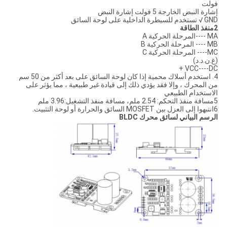
فولت
إشارة النبض الخارجة 5 فولت إشارة النبض
GND √ تستخدم للسيطرة الداخلية على لوحة السائق
2منفذ الطاقة
MA ----المرحلة الحركية A
MB ---- المرحلة الحركية B
MC---- المرحلة الحركية C
(غ.ن.د.د)
VCC----DC +
4. استخدم أسلاك محمية إذا كان لوحة السائق على بعد أكثر من 50 سم
من المحرك ، وإلا فقد يؤدي ذلك إلى قيادة غير طبيعية ، مما يؤثر على
الاستخدام الطبيعي
5مسافة منفذ التحكم: 2.54 ملم، مسافة منفذ التشغيل:3.96 ملم
6انتبهوا إلى العزل بين MOSFET السائق والحرارة أو لوحة التثبيت.
الرسم البياني لسائق محرك BLDC