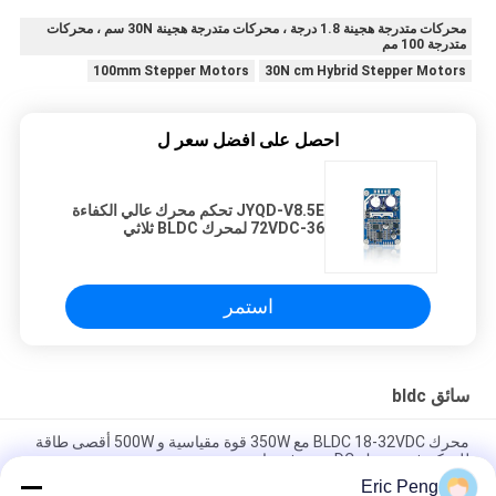
محركات متدرجة هجينة 1.8 درجة ، محركات متدرجة هجينة 30N سم ، محركات
متدرجة 100 مم
100mm Stepper Motors
30N cm Hybrid Stepper Motors
احصل على افضل سعر ل
JYQD-V8.5E تحكم محرك عالي الكفاءة
36-72VDC لمحرك BLDC ثلاثي
المراحل
استمر
سائق bldc
محرك BLDC 18-32VDC مع 350W قوة مقياسية و 500W أقصى طاقة
للتحكم في محرك DC بدون فرشاة
Eric Peng