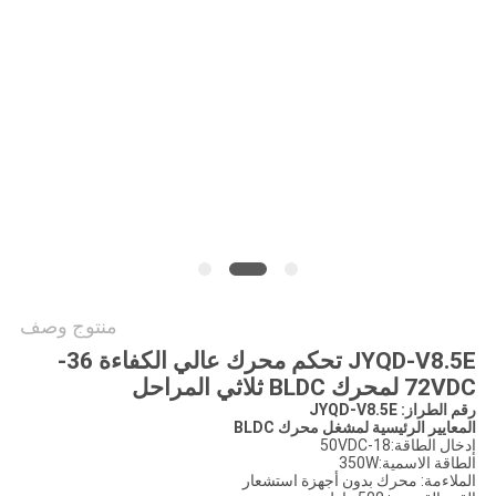
طلب
اقتباس
خريطة
الموقع
سياسة
الخصوصية
منتوج وصف
JYQD-V8.5E تحكم محرك عالي الكفاءة 36-
72VDC لمحرك BLDC ثلاثي المراحل
رقم الطراز: JYQD-V8.5E
المعايير الرئيسية لمشغل محرك BLDC
إدخال الطاقة:18-50VDC
الطاقة الاسمية:350W
الملاءمة: محرك بدون أجهزة استشعار