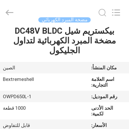
Bextreme
Shell
Motor
Technology
Co.,Ltd.
مضخة المبرد الكهربائي
All
Rights
بيكستريم شيل DC48V BLDC
منزل
Reserved.
مضخة المبرد الكهربائية لتداول
المنتجات
الجليكول
أشرطة
مكان المنشأ:
الصين
فيديو
اسم العلامة
Bextremeshell
التجارية:
حول
رقم الموديل:
OWPD650L-1
بنا
الحد الأدنى
1000 قطعة
لكمية:
جولة
الأسعار:
قابل للتفاوض