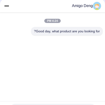
الكهربائية للسيولة المبردة في مركز البيانات
Amigo Deng
220 فولت AC مدخل IP67 مضخة المبرد الكهربائي لنظام التبريد تخزين
الطاقة
4:24 PM
48VDC مضخة المبرد الكهربائية المدخلة 700W الضغط الرئيسي
المسمى 180Kpa لنظام التبريد
Good day, what product are you looking for?
فئات شعبية
جميع
سائق BLDC موتور IC
مجلس سائق BLDC
3 مراحل سائق محرك 
مضخة مياه السيارات
BLDC
مروحة الطرد المركزي 
مضخة مياه BLDC
BLDC
محرك DC بدون 
مشغل خطي كهربائي
فرشات