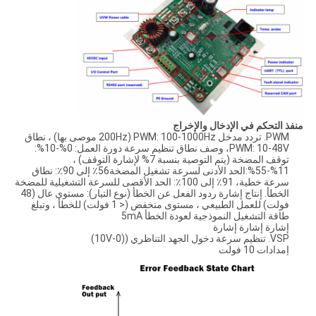
منفذ التحكم في الإدخال والإخراج
PWM. تردد مدخل PWM: 100-1000Hz (200Hz موصى بها) ، نطاق
PWM: 10-48V، وصف نطاق تنظيم سرعة دورة العمل: 0%-10%:
توقف المضخة (يتم التوصية بنسبة 7% لإشارة التوقف) ،
11%-55%:الحد الأدنى لسرعة تشغيل المضخة56٪ إلى 90٪: نطاق
سرعة خطية، 91٪ إلى 100٪: الحد الأقصى للسرعة التشغيلية للمضخة
الخطأ. إنتاج إشارة ردود الفعل عن الخطأ (نوع التيار): مستوى عال (48
فولت) للعمل الطبيعي ، مستوى منخفض (< 1 فولت) للخطأ ، وتبلغ
طاقة التشغيل النموذجية لعودة الخطأ 5mA
إشارة إشارة إشارة
VSP. تنظيم سرعة دخول الجهد التناظري ((0-10V)
إمدادات 10 فولت