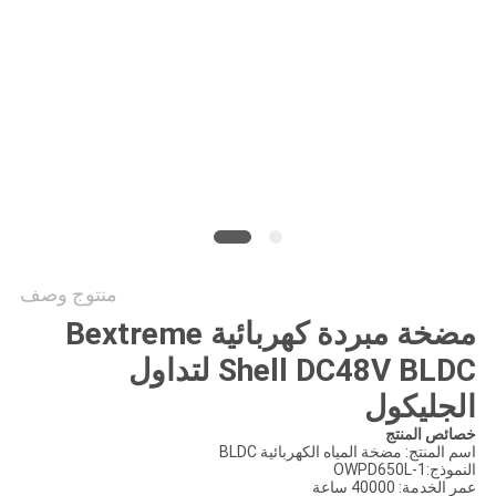
طلب
اقتباس
خريطة
الموقع
سياسة
الخصوصية
منتوج وصف
مضخة مبردة كهربائية Bextreme
Shell DC48V BLDC لتداول
الجليكول
خصائص المنتج
اسم المنتج: مضخة المياه الكهربائية BLDC
النموذج:OWPD650L-1
عمر الخدمة: 40000 ساعة