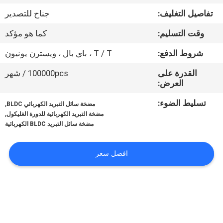
في
تفاصيل التغليف:
جناح للتصدير
المعمل
وقت التسليم:
كما هو مؤكد
ضبط
شروط الدفع:
T / T ، باي بال ، ويسترن يونيون
الجودة
القدرة على
100000pcs / شهر
العرض:
اتصل
تسليط الضوء:
,
مضخة سائل التبريد الكهربائي BLDC
,
مضخة التبريد الكهربائية للدورة الغليكول
بنا
مضخة سائل التبريد BLDC الكهربائية
أخبار
افضل سعر
جميع
القضايا