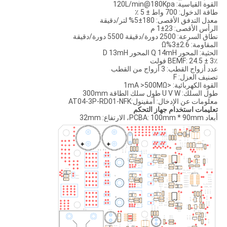
القوة القياسية: 120L/min@180Kpa
طاقة الدخول: 700 واط ± 5 ٪
معدل التدفق الأقصى: 180±5% لتر/دقيقة
الرأس الأقصى: 23±1 م
نطاق السرعة: 2500 دورة/دقيقة 5500 دورة/دقيقة
المقاومة: 2.6±3%Ω
الحثية: المحور Q 14mH المحور D 13mH
BEMF: 24.5 ± 3٪ فولت
عدد أزواج القطب: 3 أزواج من القطب
تصنيف العزل: F
القوة الكهربائية: <1mA >500MΩ
طول السلك: U V W طول سلك الطاقة 300mm
معلومات عن الإدخال: أمفينول:AT04-3P-RD01-NFK
تعليمات استخدام جهاز التحكم
أبعاد PCBA: 100mm * 90mm، الارتفاع: 32mm