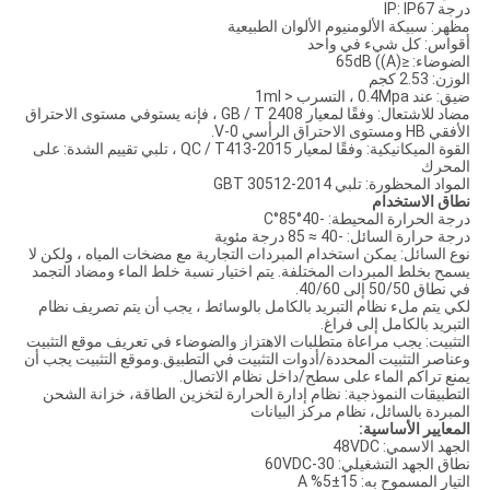
درجة IP: IP67
مظهر: سبيكة الألومنيوم الألوان الطبيعية
أقواس: كل شيء في واحد
الضوضاء: ≤65dB ((A)
الوزن: 2.53 كجم
ضيق: عند 0.4Mpa ، التسرب < 1ml
مضاد للاشتعال: وفقًا لمعيار GB / T 2408 ، فإنه يستوفي مستوى الاحتراق
الأفقي HB ومستوى الاحتراق الرأسي V-0.
القوة الميكانيكية: وفقًا لمعيار QC / T413-2015 ، تلبي تقييم الشدة: على
المحرك
المواد المحظورة: تلبي GBT 30512-2014
نطاق الاستخدام
درجة الحرارة المحيطة: -40°85°C
درجة حرارة السائل: -40 ≈ 85 درجة مئوية
نوع السائل: يمكن استخدام المبردات التجارية مع مضخات المياه ، ولكن لا
يسمح بخلط المبردات المختلفة. يتم اختيار نسبة خلط الماء ومضاد التجمد
في نطاق 50/50 إلى 40/60.
لكي يتم ملء نظام التبريد بالكامل بالوسائط ، يجب أن يتم تصريف نظام
التبريد بالكامل إلى فراغ.
التثبيت: يجب مراعاة متطلبات الاهتزاز والضوضاء في تعريف موقع التثبيت
وعناصر التثبيت المحددة/أدوات التثبيت في التطبيق.وموقع التثبيت يجب أن
يمنع تراكم الماء على سطح/داخل نظام الاتصال.
التطبيقات النموذجية: نظام إدارة الحرارة لتخزين الطاقة، خزانة الشحن
المبردة بالسائل، نظام مركز البيانات
المعايير الأساسية:
الجهد الاسمي: 48VDC
نطاق الجهد التشغيلي: 30-60VDC
التيار المسموح به: 15±5% A